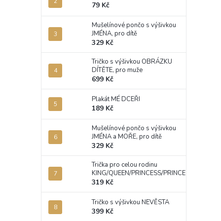
79 Kč
Mušelínové pončo s výšivkou
JMÉNA, pro dítě
329 Kč
Tričko s výšivkou OBRÁZKU
DÍTĚTE, pro muže
699 Kč
Plakát MÉ DCEŘI
189 Kč
Mušelínové pončo s výšivkou
JMÉNA a MOŘE, pro dítě
329 Kč
Trička pro celou rodinu
KING/QUEEN/PRINCESS/PRINCE
319 Kč
Tričko s výšivkou NEVĚSTA
399 Kč