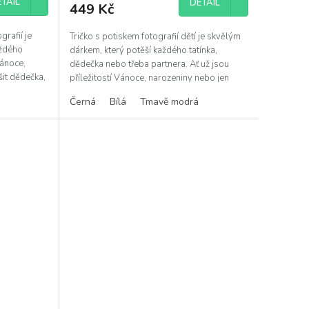
TAIL
DETAIL
449 Kč
grafií je
Tričko s potiskem fotografií dětí je skvělým
aždého
dárkem, který potěší každého tatínka,
Vánoce,
dědečka nebo třeba partnera. Ať už jsou
šit dědečka,
příležitostí Vánoce, narozeniny nebo jen
chcete...
Černá
Bílá
Tmavě modrá