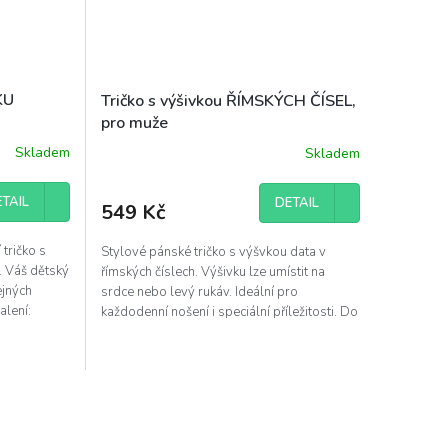
KU
Tričko s výšivkou ŘÍMSKÝCH ČÍSEL,
pro muže
Skladem
Skladem
TAIL
DETAIL
549 Kč
 tričko s
Stylové pánské tričko s výšvkou data v
. Váš dětský
římských číslech. Výšivku lze umístit na
ejných
srdce nebo levý rukáv. Ideální pro
alení:
každodenní nošení i speciální příležitosti. Do
poznámky nám...