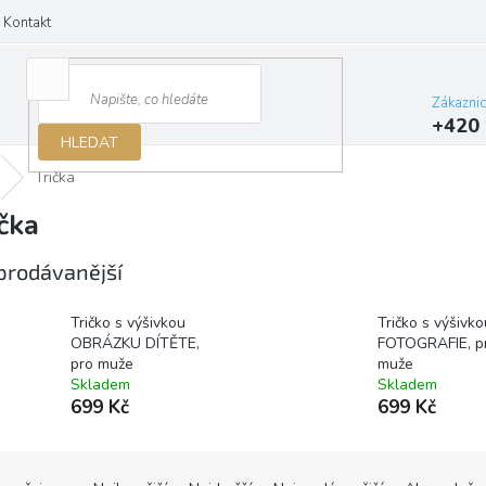
Kontakt
Zákazni
+420 
HLEDAT
Trička
ička
prodávanější
Tričko s výšivkou
Tričko s výšivko
OBRÁZKU DÍTĚTE,
FOTOGRAFIE, p
pro muže
muže
Skladem
Skladem
699 Kč
699 Kč