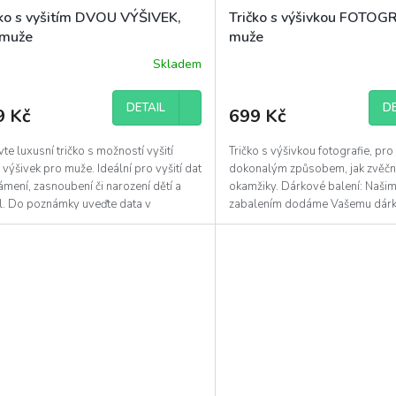
čko s vyšitím DVOU VÝŠIVEK,
Tričko s výšivkou FOTOGR
 muže
muže
Skladem
DETAIL
DE
9 Kč
699 Kč
te luxusní tričko s možností vyšití
Tričko s výšivkou fotografie, pro
výšivek pro muže. Ideální pro vyšití dat
dokonalým způsobem, jak zvěčni
mení, zasnoubení či narození dětí a
okamžiky. Dárkové balení: Naš
ál. Do poznámky uveďte data v
zabalením dodáme Vašemu dárk
bě...
kouzlo,...