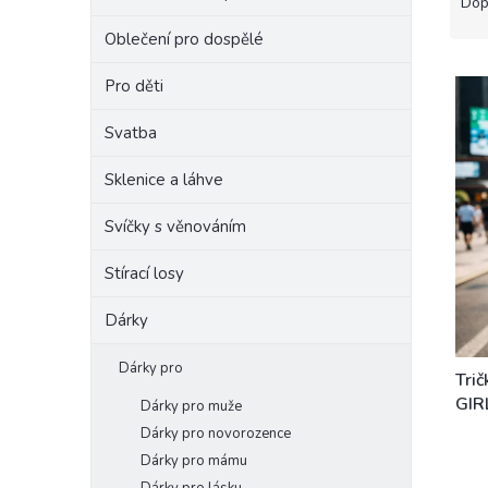
a
Dop
e
z
Oblečení pro dospělé
l
e
V
n
Pro děti
ý
í
p
p
Svatba
i
r
s
o
Sklenice a láhve
p
d
r
u
Svíčky s věnováním
o
k
d
t
Stírací losy
u
ů
k
Dárky
t
ů
Dárky pro
Tri
GIR
Dárky pro muže
Dárky pro novorozence
Dárky pro mámu