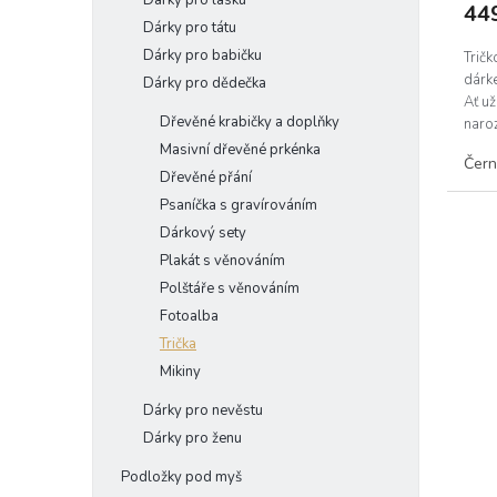
Dárky pro lásku
44
Dárky pro tátu
Dárky pro babičku
Tričk
dárke
Dárky pro dědečka
Ať už
Dřevěné krabičky a doplňky
naroz
Masivní dřevěné prkénka
Čer
Dřevěné přání
Psaníčka s gravírováním
Dárkový sety
Plakát s věnováním
Polštáře s věnováním
Fotoalba
Trička
Mikiny
Dárky pro nevěstu
Dárky pro ženu
Podložky pod myš