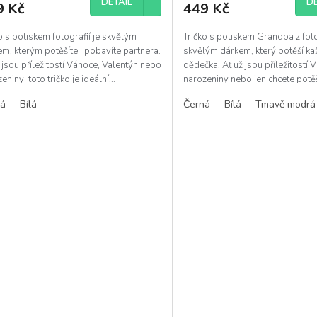
DETAIL
DE
9 Kč
449 Kč
o s potiskem fotografií je skvělým
Tričko s potiskem Grandpa z foto
m, kterým potěšíte i pobavíte partnera.
skvělým dárkem, který potěší k
 jsou příležitostí Vánoce, Valentýn nebo
dědečka. Ať už jsou příležitostí 
eniny toto tričko je ideální...
narozeniny nebo jen chcete potě
toto tričko...
ná
Bílá
Černá
Bílá
Tmavě modrá