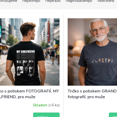
oručujeme
Nejlevnější
Nejdražší
Nejprodávanější
Abecedně
čko s potiskem FOTOGRAFIÍ, MY
Tričko s potiskem GRAND
LFRIEND, pro muže
fotografií, pro muže
Skladem
(>5 ks)