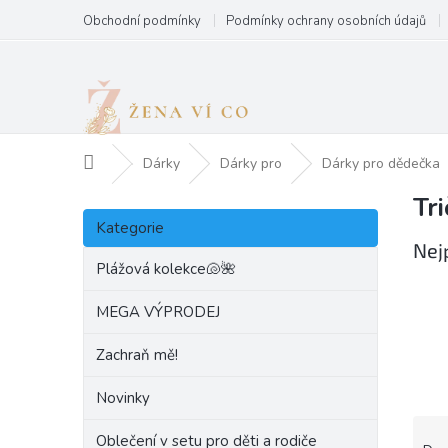
Přejít
Obchodní podmínky
Podmínky ochrany osobních údajů
na
obsah
Domů
Dárky
Dárky pro
Dárky pro dědečka
Tr
P
Přeskočit
o
Kategorie
kategorie
s
Nej
t
Plážová kolekce🐚🌺
r
a
MEGA VÝPRODEJ
n
Zachraň mě!
n
í
Novinky
p
a
Ř
Oblečení v setu pro děti a rodiče
n