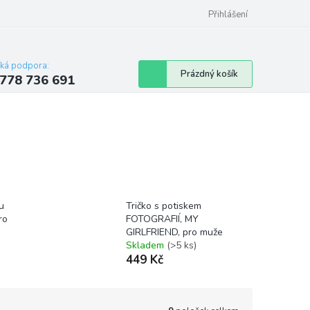
Přihlášení
cká podpora:
Nákupní
Prázdný košík
778 736 691
košík
u
Tričko s potiskem
ro
FOTOGRAFIÍ, MY
GIRLFRIEND, pro muže
Skladem
(>5 ks)
449 Kč