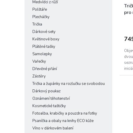
Medvídci z růží
Tri
Polštáře
pro
Plecháčky
Trička
Dárkové sety
74
Květinové boxy
Plátěné tašky
Objev
Samolepky
dvou 
Vařečky
sezná
inici
Dřevěné přání
podo
Zástěry
Trička a župánky na rozlučku se svobodou
Dárkový poukaz
Oznámení těhotenství
Kosmetické taštičky
Fotoalba, krabičky a pouzdra na fotky
Psaníčka a obaly na knihy ECO kůže
Víno v dárkovém balení