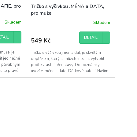
AFIE, pro
Tričko s výšivkou JMÉNA a DATA,
pro muže
Skladem
Skladem
TAIL
DETAIL
549 Kč
 muže, je
Tričko s výšivkou jmen a dat, je skvělým
t jedinečné
doplňkem, který si můžete nechat vytvořit
im půvabným
podle vlastní představy. Do poznámky
u to pravé
uveďte jména a data. Dárkové balení: Našim
půvabným...