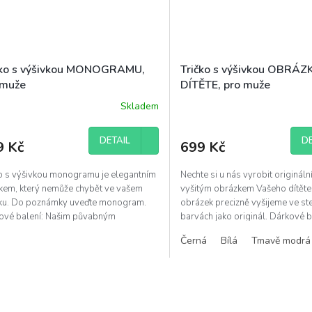
čko s výšivkou MONOGRAMU,
Tričko s výšivkou OBRÁZ
 muže
DÍTĚTE, pro muže
Skladem
Průměrné
hodnocení
produktu
DETAIL
DE
9 Kč
699 Kč
je
5,0
z
ko s výšivkou monogramu je elegantním
Nechte si u nás vyrobit originální
5
kem, který nemůže chybět ve vašem
vyšitým obrázkem Vašeho dítěte
hvězdiček.
íku. Do poznámky uveďte monogram.
obrázek precizně vyšijeme ve st
ové balení: Našim půvabným
barvách jako originál. Dárkové b
lením dodáme Vašemu...
Našim...
Černá
Bílá
Tmavě modrá
O
v
l