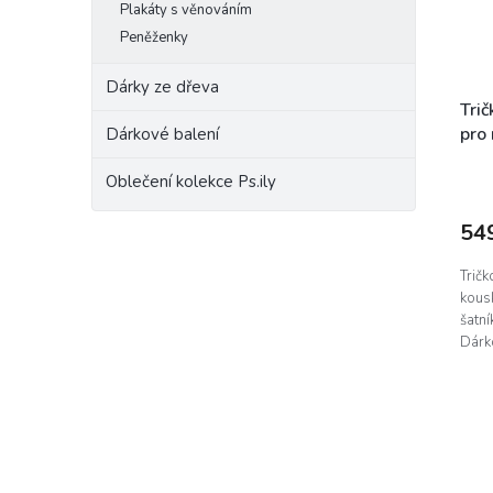
Plakáty s věnováním
Peněženky
Dárky ze dřeva
Tri
pro
Dárkové balení
Oblečení kolekce Ps.ily
54
Trič
kous
šatn
Dárk
zaba