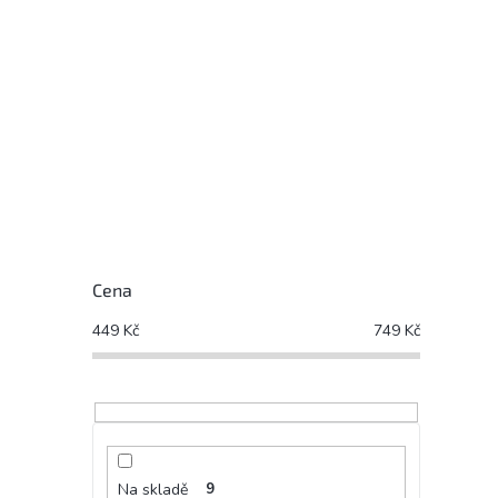
Cena
449
Kč
749
Kč
Na skladě
9