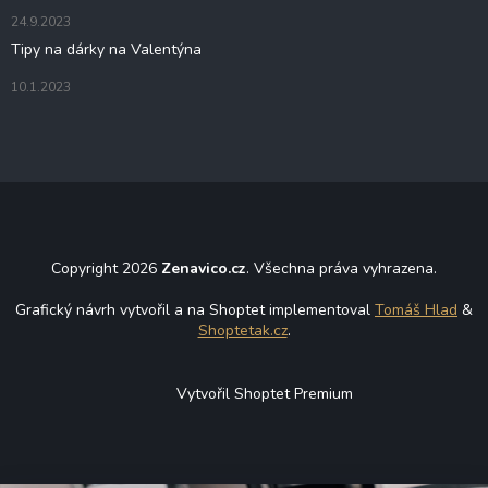
s
24.9.2023
u
Tipy na dárky na Valentýna
10.1.2023
Copyright 2026
Zenavico.cz
. Všechna práva vyhrazena.
Grafický návrh vytvořil a na Shoptet implementoval
Tomáš Hlad
&
Shoptetak.cz
.
Vytvořil Shoptet Premium