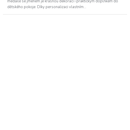
medaile se jménem je krásnou dekorací i praktickým doplňkem do
dětského pokoje. Díky personalizaci vlastním...