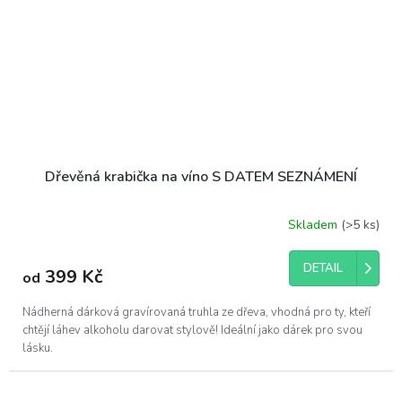
Dřevěná krabička na víno S DATEM SEZNÁMENÍ
Skladem
(>5 ks)
DETAIL
399 Kč
od
Nádherná dárková gravírovaná truhla ze dřeva, vhodná pro ty, kteří
chtějí láhev alkoholu darovat stylově! Ideální jako dárek pro svou
lásku.