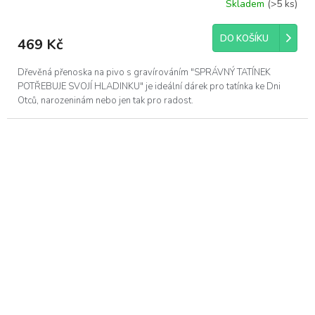
Skladem
(>5 ks)
Průměrné
hodnocení
produktu
DO KOŠÍKU
469 Kč
je
5,0
z
Dřevěná přenoska na pivo s gravírováním "SPRÁVNÝ TATÍNEK
5
POTŘEBUJE SVOJÍ HLADINKU" je ideální dárek pro tatínka ke Dni
hvězdiček.
Otců, narozeninám nebo jen tak pro radost.