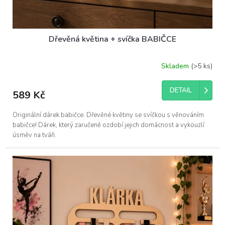
Dřevěná květina + svíčka BABIČCE
Skladem
(>5 ks)
DETAIL
589 Kč
Originální dárek babičce. Dřevěné květiny se svíčkou s věnováním
babičce! Dárek, který zaručeně ozdobí jejich domácnost a vykouzlí
úsměv na tváři.