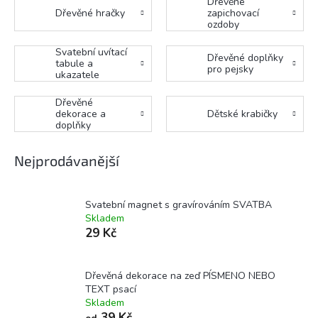
Dřevěné
Dřevěné hračky
zapichovací
ozdoby
Svatební uvítací
Dřevěné doplňky
tabule a
pro pejsky
ukazatele
Dřevěné
dekorace a
Dětské krabičky
doplňky
Nejprodávanější
Svatební magnet s gravírováním SVATBA
Skladem
29 Kč
Dřevěná dekorace na zeď PÍSMENO NEBO
TEXT psací
Skladem
39 Kč