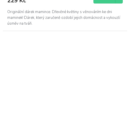
229 Kč
Originální dárek mamince. Dřevěné květiny s věnováním ke dni
maminek! Dárek, který zaručeně ozdobí jejich domácnost a vykouzlí
úsměv na tváři.