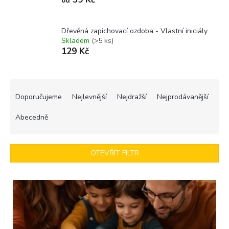
od
Dřevěná zapichovací ozdoba - Vlastní iniciály
Skladem
(>5 ks)
129 Kč
Ř
a
Doporučujeme
Nejlevnější
Nejdražší
Nejprodávanější
z
e
Abecedně
n
í
p
OTEVŘÍT FILTR
r
o
V
d
ý
u
p
k
i
t
s