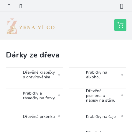
Přejít
na
obsah
Nákupní
košík
Dárky ze dřeva
Dřevěné krabičky
Krabičky na
s gravírováním
alkohol
Dřevěné
Krabičky a
písmena a
rámečky na fotky
nápisy na stěnu
a metr
Dřevěná prkénka
Krabičky na čaje