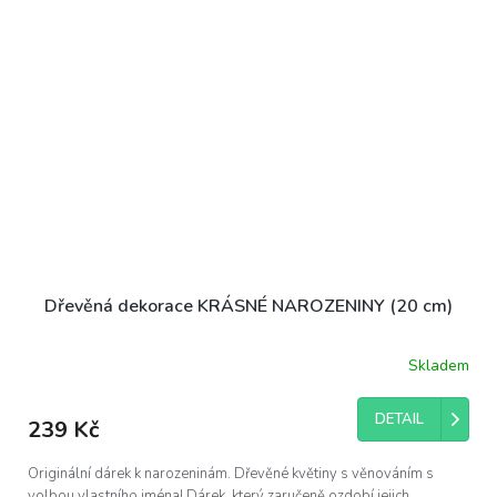
Dřevěná dekorace KRÁSNÉ NAROZENINY (20 cm)
Skladem
Průměrné
hodnocení
produktu
DETAIL
239 Kč
je
5,0
z
Originální dárek k narozeninám. Dřevěné květiny s věnováním s
5
volbou vlastního jména! Dárek, který zaručeně ozdobí jejich