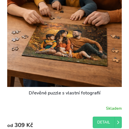
ů
p
r
o
d
u
k
t
ů
Dřevěné puzzle s vlastní fotografií
Skladem
DETAIL
309 Kč
od