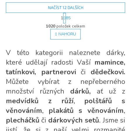
NAČÍST 12 DALŠÍCH
S
1
85
t
O
r
1020
položek celkem
v
á
l
NAHORU
n
á
k
d
o
v
a
V této kategorii naleznete dárky,
á
c
n
které udělají radosti Vaší
mamince,
í
í
p
tatínkovi, partnerovi
či
dědečkovi.
r
v
Můžete vybírat z nepřeberného
k
množství různých
y
dárků,
ať už z
v
medvídků z růží
,
polštářů s
ý
p
věnováním
,
plakátů s věnováním
,
i
s
plecháčků
či
dárkových setů
. Jsme si
u
jistí, že si z naší velmi rozmanité