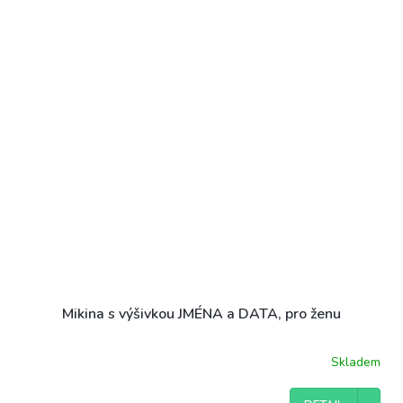
Mikina s výšivkou JMÉNA a DATA, pro ženu
Skladem
Průměrné
hodnocení
produktu