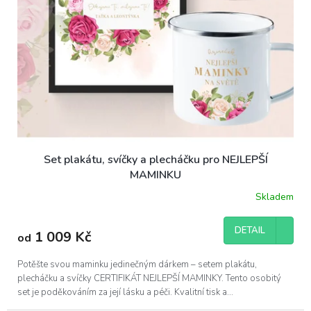
u
k
t
ů
Set plakátu, svíčky a plecháčku pro NEJLEPŠÍ
MAMINKU
Skladem
Průměrné
hodnocení
produktu
DETAIL
1 009 Kč
od
je
5,0
z
Potěšte svou maminku jedinečným dárkem – setem plakátu,
5
plecháčku a svíčky CERTIFIKÁT NEJLEPŠÍ MAMINKY. Tento osobitý
hvězdiček.
set je poděkováním za její lásku a péči. Kvalitní tisk a...