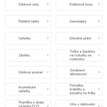
Dárkové sety
Květinové boxy
Plátěné tašky
Samolepky
Vařečky
Dřevěné přání
Trička a župánky
Zástěry
na rozlučku se
svobodou
Oznámení
Dárkový poukaz
těhotenství
Fotoalba,
Kosmetické
krabičky a
taštičky
pouzdra na fotky
Psaníčka a obaly
Víno v dárkovém
na knihy ECO