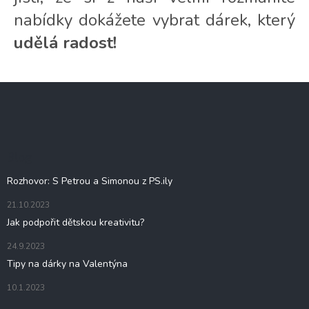
nabídky dokážete vybrat dárek, který
udělá radost!
Z
á
p
a
t
Blog
í
Rozhovor: S Petrou a Simonou z PS.ily
21.10.2023
Jak podpořit dětskou kreativitu?
24.9.2023
Tipy na dárky na Valentýna
10.1.2023