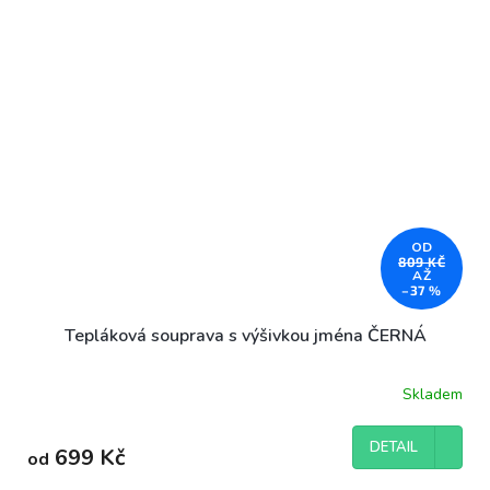
OD
809 KČ
AŽ
–37 %
Tepláková souprava s výšivkou jména ČERNÁ
Skladem
DETAIL
699 Kč
od