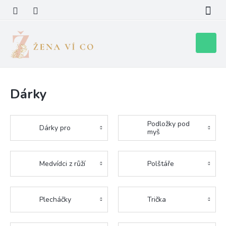
Přejít
na
obsah
Nákupní
košík
Dárky
Podložky pod
Dárky pro
myš
Medvídci z růží
Polštáře
Plecháčky
Trička