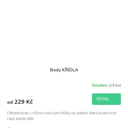
Body KŘÍDLA
Skladem
(>5 ks)
DETAIL
229 Kč
od
Dětské body s růžovo fialovými křídly na zádech, které bude nosit
rádo každé dítě!