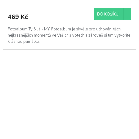
DO KOŠÍKU
469 Kč
Fotoalbum Ty & Já - MY. Fotoalbum je skvělé pro uchování těch
nejkrásnějších momentů ve Vašich životech a zároveň si tím vytvoříte
krásnou památku.