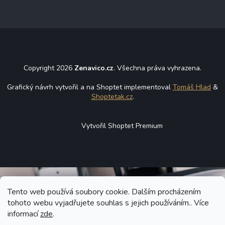
Copyright 2026
Zenavico.cz
. Všechna práva vyhrazena.
Grafický návrh vytvořil a na Shoptet implementoval
Tomáš Hlad
&
Shoptetak.cz
.
Vytvořil Shoptet Premium
Tento web používá soubory cookie. Dalším procházením
tohoto webu vyjadřujete souhlas s jejich používáním.. Více
informací
zde
.