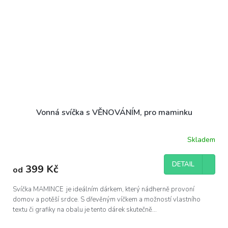
Vonná svíčka s VĚNOVÁNÍM, pro maminku
Skladem
Průměrné
hodnocení
produktu
DETAIL
399 Kč
od
je
5,0
z
Svíčka MAMINCE je ideálním dárkem, který nádherně provoní
5
domov a potěší srdce. S dřevěným víčkem a možností vlastního
hvězdiček.
textu či grafiky na obalu je tento dárek skutečně...