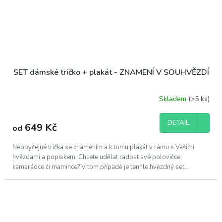
SET dámské tričko + plakát - ZNAMENÍ V SOUHVĚZDÍ
Skladem
(>5 ks)
DETAIL
649 Kč
od
Neobyčejné trička se znamením a k tomu plakát v rámu s Vašimi
hvězdami a popiskem. Chcete udělat radost své polovičce,
kamarádce či mamince? V tom případě je tenhle hvězdný set...