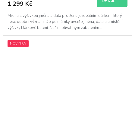
DETAIL
1 299 Kč
je
5,0
z
Mikina s výšivkou jména a data pro ženu je ideálním dárkem, který
5
nese osobní význam. Do poznámky uveďte jména, data a umístění
hvězdiček.
výšivky.Dárkové balení: Našim půvabným zabalením...
NOVINKA