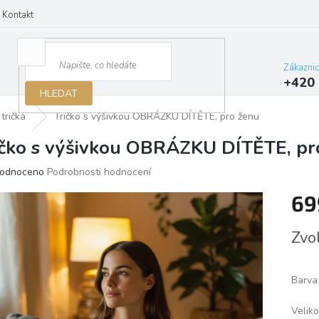
Kontakt
Zákazni
+420 
HLEDAT
trička
Tričko s výšivkou OBRÁZKU DÍTĚTE, pro ženu
ičko s výšivkou OBRÁZKU DÍTĚTE, pr
ěrné
odnoceno
Podrobnosti hodnocení
ocení
69
ktu
Měrn
Zvo
cena:
iček.
Barva
Veliko