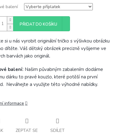
vé balení
PŘIDAT DO KOŠÍKU
 si u nás vyrobit originální tričko s výšivkou obrázku
o dítěte. Váš dětský obrázek precizně vyšijeme ve
ch barvách jako originál.
ové balení:
Našim půvabným zabalením dodáme
u dárku to pravé kouzlo, které potěší na první
d. Neváhejte a využijte této výhodné nabídky.
ní informace
SK
ZEPTAT SE
SDÍLET