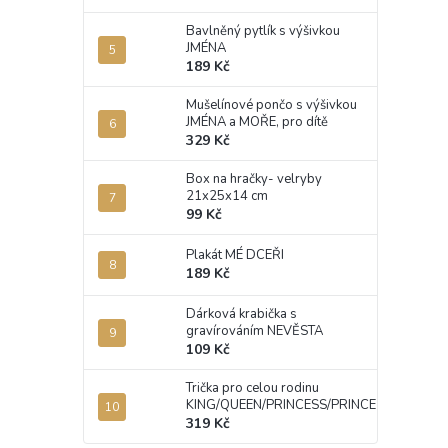
Bavlněný pytlík s výšivkou
JMÉNA
189 Kč
Mušelínové pončo s výšivkou
JMÉNA a MOŘE, pro dítě
329 Kč
Box na hračky- velryby
21x25x14 cm
99 Kč
Plakát MÉ DCEŘI
189 Kč
Dárková krabička s
gravírováním NEVĚSTA
109 Kč
Trička pro celou rodinu
KING/QUEEN/PRINCESS/PRINCE
319 Kč