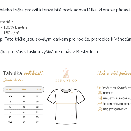
bílého trička prosvítá tenká bílá podkladová látka, která se přidává 
teriál:
 100% bavlna,
 180 g/m².
ip:
Tato trička jsou skvělým dárkem pro rodiče, prarodiče k Vánoců
ička pro Vás s láskou vyšíváme u nás v Beskydech.