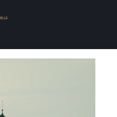
ak.cz
.