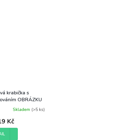
vá krabička s
írováním OBRÁZKU
TE
Skladem
(>5 ks)
9 Kč
AIL