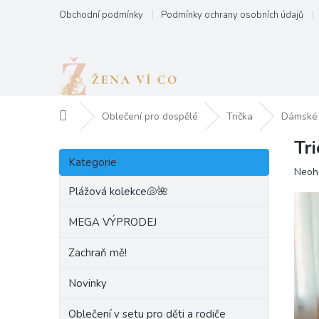
Přejít
Obchodní podmínky
Podmínky ochrany osobních údajů
na
obsah
Domů
Oblečení pro dospělé
Trička
Dámské 
Tr
P
Přeskočit
o
Kategorie
kategorie
Prům
Neoh
s
hodn
t
Plážová kolekce🐚🌺
produ
r
je
a
MEGA VÝPRODEJ
0,0
n
z
Zachraň mě!
5
n
hvězd
í
Novinky
p
a
Oblečení v setu pro děti a rodiče
n