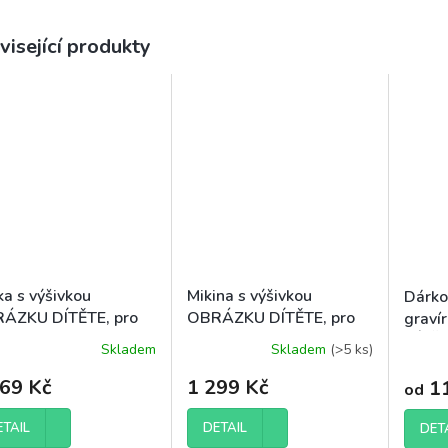
visející produkty
ka s výšivkou
Mikina s výšivkou
Dárko
ÁZKU DÍTĚTE, pro
OBRÁZKU DÍTĚTE, pro
grav
ženu
DÍTĚ
Skladem
Skladem
(>5 ks)
Průměrné
hodnocení
369 Kč
1 299 Kč
11
od
produktu
je
5,0
ETAIL
DETAIL
DET
z