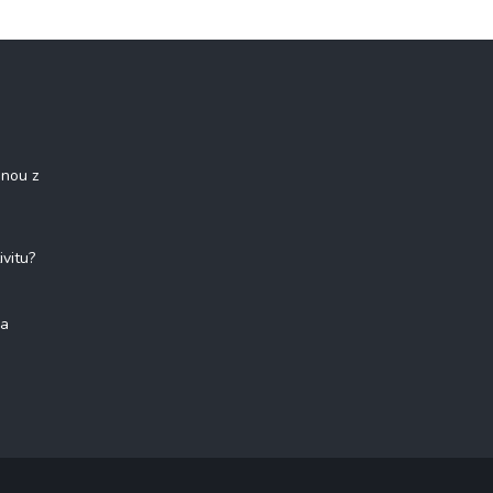
onou z
ivitu?
na