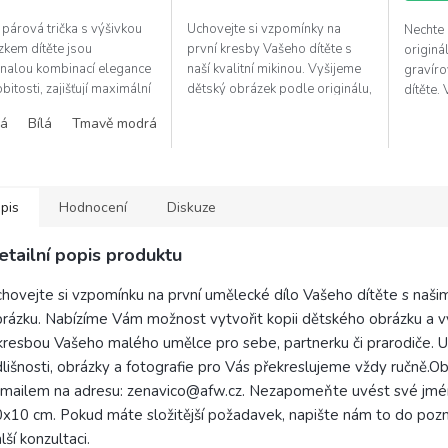
5
párová trička s výšivkou
Uchovejte si vzpomínky na
Nechte 
hvězdiček.
zkem dítěte jsou
první kresby Vašeho dítěte s
originá
nalou kombinací elegance
naší kvalitní mikinou. Vyšijeme
gravír
bitosti, zajišťují maximální
dětský obrázek podle originálu,
dítěte.
dlí při každodenním
a to buď na srdci nebo
precizn
ná
Bílá
Tmavě modrá
ní. Dárkové balení: Našim
zápěstí.Dárkové balení: Našim...
vygrav
bným...
balení. 
pis
Hodnocení
Diskuze
etailní popis produktu
hovejte si vzpomínku na první umělecké dílo Vašeho dítěte s našimi
rázku. Nabízíme Vám možnost vytvořit kopii dětského obrázku a vyšít
kresbou Vašeho malého umělce pro sebe, partnerku či prarodiče. 
lišnosti, obrázky a fotografie pro Vás překreslujeme vždy ručně.O
mailem na adresu: zenavico@afw.cz. Nezapomeňte uvést své jméno 
x10 cm. Pokud máte složitější požadavek, napište nám to do poz
lší konzultaci.