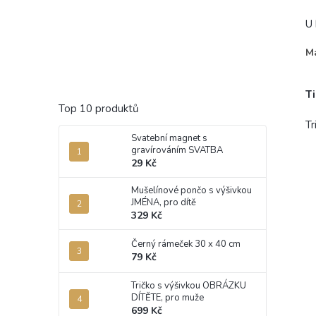
U 
Ma
-
-
T
Top 10 produktů
Tr
Svatební magnet s
gravírováním SVATBA
29 Kč
Mušelínové pončo s výšivkou
JMÉNA, pro dítě
329 Kč
Černý rámeček 30 x 40 cm
79 Kč
Tričko s výšivkou OBRÁZKU
DÍTĚTE, pro muže
699 Kč