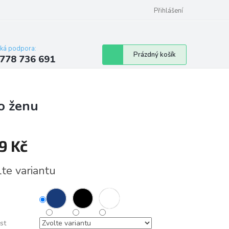
Přihlášení
cká podpora:
Nákupní
Prázdný košík
778 736 691
košík
o ženu
9 Kč
á
lte variantu
st