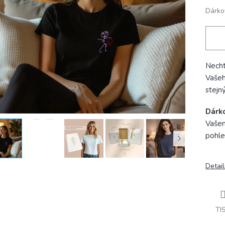
Dárko
Nechte
Vašeh
stejný
Dárk
Vašem
pohle
Detail
TI