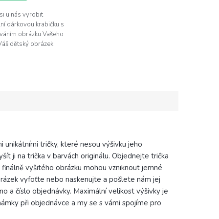
si u nás vyrobit
lní dárkovou krabičku s
ováním obrázku Vašeho
 Váš dětský obrázek
ě obkreslíme a
írujeme na dárkové
Zvolte,...
 unikátními tričky, které nesou výšivku jeho
 ji na trička v barvách originálu. Objednejte trička
U finálně vyšitého obrázku mohou vzniknout jemné
brázek vyfoťte nebo naskenujte a pošlete nám jej
a číslo objednávky. Maximální velikost výšivky je
námky při objednávce a my se s vámi spojíme pro