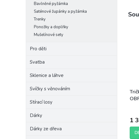
Bavlněné pyžámka
Saténové župánky a pyžámka
Sou
Trenky
Ponožky a doplňky
Mušelínové sety
Pro děti
Svatba
Sklenice a láhve
Svíčky s věnováním
Trič
OBR
Stírací losy
pár
Dárky
1 
Dárky ze dřeva
D