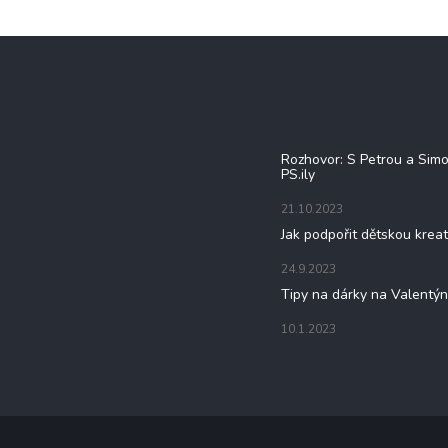
Blog
Rozhovor: S Petrou a Sim
PS.ily
21.10.2023
Jak podpořit dětskou kreat
24.9.2023
Tipy na dárky na Valentý
10.1.2023