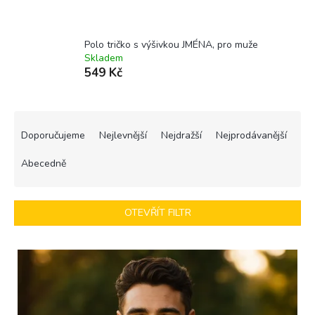
Polo tričko s výšivkou JMÉNA, pro muže
Skladem
549 Kč
Ř
a
Doporučujeme
Nejlevnější
Nejdražší
Nejprodávanější
z
e
Abecedně
n
í
p
OTEVŘÍT FILTR
r
o
V
d
ý
u
p
k
i
t
s