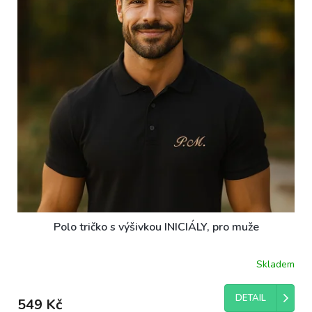
ů
p
r
o
d
u
k
t
ů
Polo tričko s výšivkou INICIÁLY, pro muže
Skladem
DETAIL
549 Kč