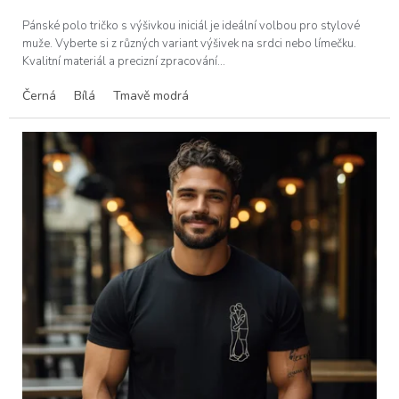
Pánské polo tričko s výšivkou iniciál je ideální volbou pro stylové
muže. Vyberte si z různých variant výšivek na srdci nebo límečku.
Kvalitní materiál a precizní zpracování...
Černá
Bílá
Tmavě modrá