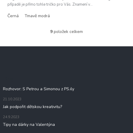
případě je přímo tohle tričko pro Vás. Znamení v...
Černá
Tmavě modrá
9
položek celkem
O
v
l
Z
á
á
d
p
a
c
a
í
t
Blog
p
í
r
Rozhovor: S Petrou a Simonou z PS.ily
v
k
21.10.2023
y
Jak podpořit dětskou kreativitu?
v
ý
24.9.2023
p
i
Tipy na dárky na Valentýna
s