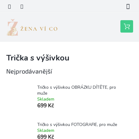
Přejít
na
obsah
Nákupní
košík
Trička s výšivkou
Nejprodávanější
Tričko s výšivkou OBRÁZKU DÍTĚTE, pro
muže
Skladem
699 Kč
Tričko s výšivkou FOTOGRAFIE, pro muže
Skladem
699 Kč