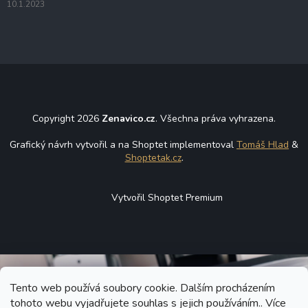
u
10.1.2023
Copyright 2026
Zenavico.cz
. Všechna práva vyhrazena.
Grafický návrh vytvořil a na Shoptet implementoval
Tomáš Hlad
&
Shoptetak.cz
.
Vytvořil Shoptet Premium
Tento web používá soubory cookie. Dalším procházením
tohoto webu vyjadřujete souhlas s jejich používáním.. Více