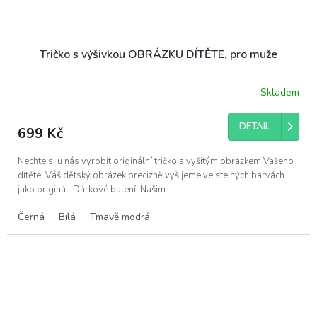
Tričko s výšivkou OBRÁZKU DÍTĚTE, pro muže
Skladem
Průměrné
hodnocení
produktu
DETAIL
699 Kč
je
5,0
z
Nechte si u nás vyrobit originální tričko s vyšitým obrázkem Vašeho
5
dítěte. Váš dětský obrázek precizně vyšijeme ve stejných barvách
hvězdiček.
jako originál. Dárkové balení: Našim...
Černá
Bílá
Tmavě modrá