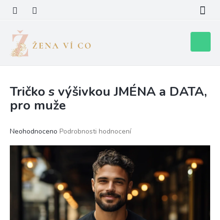
Přejít
na
obsah
Nákupní
košík
Tričko s výšivkou JMÉNA a DATA,
pro muže
Průměrné
Neohodnoceno
Podrobnosti hodnocení
hodnocení
produktu
je
0,0
z
5
hvězdiček.