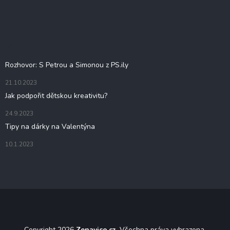
á
p
a
t
Blog
í
Rozhovor: S Petrou a Simonou z PS.ily
21.10.2023
Jak podpořit dětskou kreativitu?
24.9.2023
Tipy na dárky na Valentýna
10.1.2023
Copyright 2026
Zenavico.cz
. Všechna práva vyhrazena.