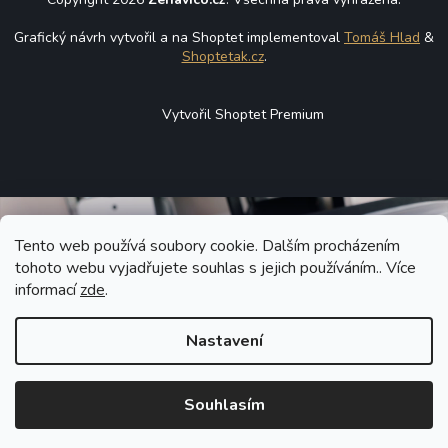
Grafický návrh vytvořil a na Shoptet implementoval
Tomáš Hlad
&
Shoptetak.cz
.
Vytvořil Shoptet Premium
Tento web používá soubory cookie. Dalším procházením
tohoto webu vyjadřujete souhlas s jejich používáním.. Více
informací
zde
.
Nastavení
Souhlasím