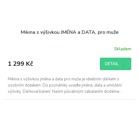
Mikina s výšivkou JMÉNA a DATA, pro muže
Skladem
Průměrné
hodnocení
produktu
1 299 Kč
DETAIL
je
5,0
z
Mikina s výšivkou jména a data pro muže je ideálním dárkem s
5
osobním dotekem. Do poznámky uveďte jména, data a umístění
hvězdiček.
výšivky. Dárkové balení: Našim půvabným zabalením dodáme...