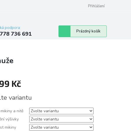
Přihlášení
cká podpora:
Nákupní
Prázdný košík
778 736 691
košík
muže
299 Kč
á
lte variantu
mikiny a nitě
ní výšivky
st mikiny