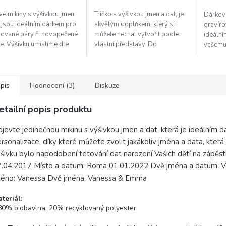
vé mikiny s výšivkou jmen
Tričko s výšivkou jmen a dat, je
Dárková
diček.
t jsou ideálním dárkem pro
skvělým doplňkem, který si
gravír
lované páry či novopečené
můžete nechat vytvořit podle
ideální
e. Výšivku umístíme dle
vlastní představy. Do
vašemu
o přání na zápěstí, okolo
poznámky uveďte jména a data.
Nechte 
nebo na srdci....
Dárkové balení: Našim
jména a
půvabným...
zpracov
pis
Hodnocení (3)
Diskuze
etailní popis produktu
jevte jedinečnou mikinu s výšivkou jmen a dat, která je ideálním 
rsonalizace, díky které můžete zvolit jakákoliv jména a data, která 
šivku bylo napodobení tetování dat narození Vašich dětí na zápěs
7.04.2017 Místo a datum: Roma 01.01.2022 Dvě jména a datum: 
méno: Vanessa Dvě jména: Vanessa & Emma
teriál:
80% biobavlna, 20% recyklovaný polyester.