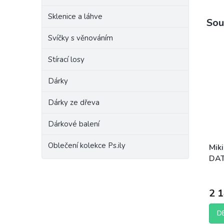
Sklenice a láhve
Sou
Svíčky s věnováním
Stírací losy
Dárky
Dárky ze dřeva
Dárkové balení
Oblečení kolekce Ps.ily
Miki
DAT
Prům
hodn
2 
prod
je
5,0
D
z