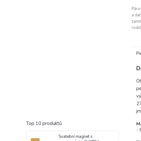
5
Páro
hvěz
a da
zami
rodič
Vašeh
krku 
Po
D
Ob
pe
vý
2
j
Top 10 produktů
Ma
- 
Svatební magnet s