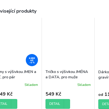
visející produkty
2 299
KČ
–6 %
ny s výšivkou JMEN a
Tričko s výšivkou JMÉNA
Dárko
, pro pár
a DATA, pro muže
graví
DATA
Skladem
Skladem
ěrné
ocení
149 Kč
549 Kč
11
od
uktu
ETAIL
DETAIL
DET