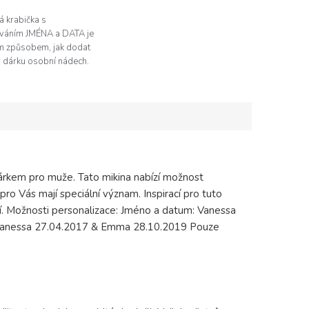
 krabička s
ováním JMÉNA a DATA je
m způsobem, jak dodat
 dárku osobní nádech.
vygravírovat vlastní
 datum. Kvalitní
ání a...
dárkem pro muže. Tato mikina nabízí možnost
pro Vás mají speciální význam. Inspirací pro tuto
tí. Možnosti personalizace: Jméno a datum: Vanessa
Vanessa 27.04.2017 & Emma 28.10.2019 Pouze