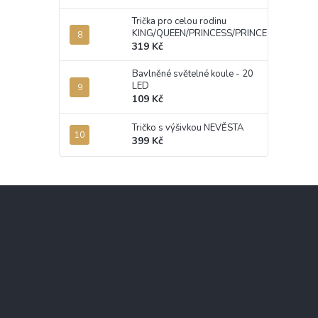
Trička pro celou rodinu
KING/QUEEN/PRINCESS/PRINCE
319 Kč
Bavlněné světelné koule - 20
LED
109 Kč
Tričko s výšivkou NEVĚSTA
399 Kč
Z
á
p
a
t
í