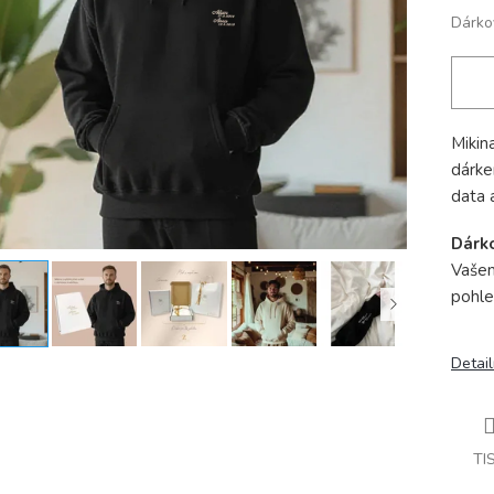
Dárko
Mikin
dárke
data 
Dárk
Vašem
pohle
Detail
TI