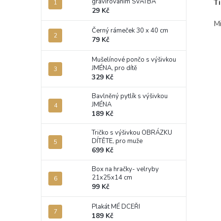
gravírováním SVATBA
T
29 Kč
Mi
Černý rámeček 30 x 40 cm
79 Kč
Mušelínové pončo s výšivkou
JMÉNA, pro dítě
329 Kč
Bavlněný pytlík s výšivkou
JMÉNA
189 Kč
Tričko s výšivkou OBRÁZKU
DÍTĚTE, pro muže
699 Kč
Box na hračky- velryby
21x25x14 cm
99 Kč
Plakát MÉ DCEŘI
189 Kč