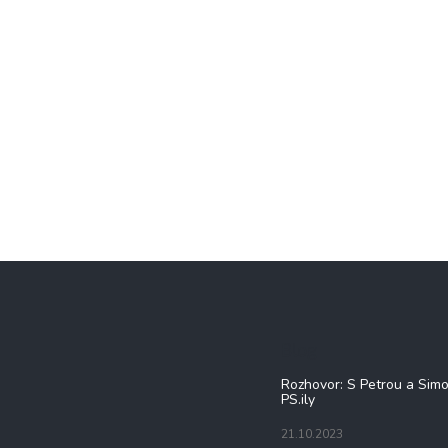
Blog
Rozhovor: S Petrou a Sim
PS.ily
21.10.2023