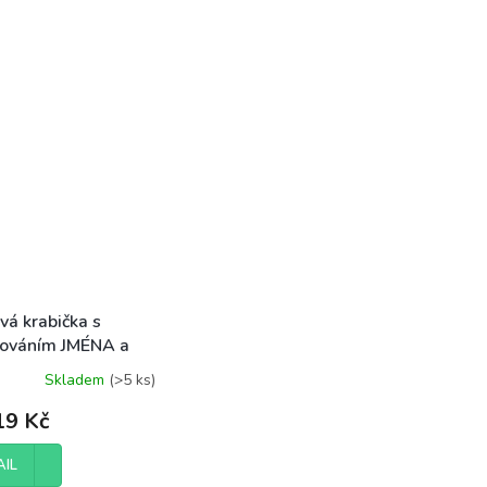
vá krabička s
rováním JMÉNA a
Skladem
(>5 ks)
9 Kč
AIL