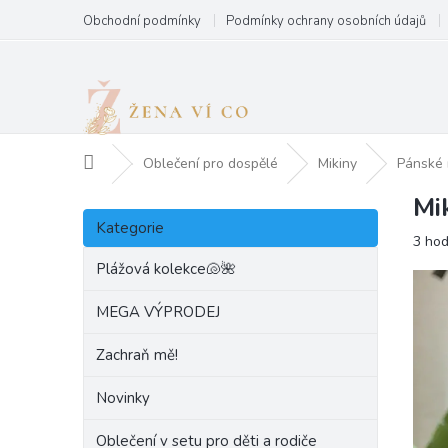
Přejít
Obchodní podmínky
Podmínky ochrany osobních údajů
na
obsah
Domů
Oblečení pro dospělé
Mikiny
Pánské 
Mi
P
Přeskočit
o
Kategorie
kategorie
Prům
3 ho
s
hodn
t
Plážová kolekce🐚🌺
produ
r
je
a
MEGA VÝPRODEJ
5,0
n
z
Zachraň mě!
5
n
hvězd
í
Novinky
p
a
Oblečení v setu pro děti a rodiče
n