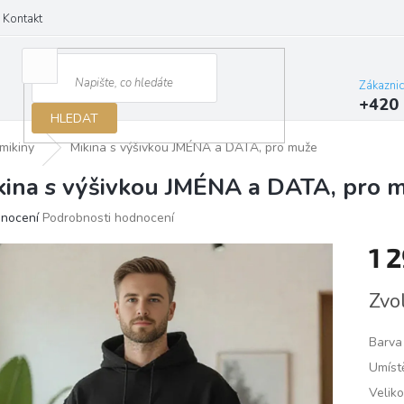
Kontakt
Zákazni
+420 
HLEDAT
mikiny
Mikina s výšivkou JMÉNA a DATA, pro muže
kina s výšivkou JMÉNA a DATA, pro 
ěrné
dnocení
Podrobnosti hodnocení
ocení
1 
ktu
Měrn
Zvo
cena:
iček.
Barva 
Umístě
Veliko