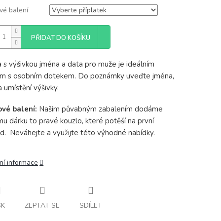
vé balení
PŘIDAT DO KOŠÍKU
a s výšivkou jména a data pro muže je ideálním
m s osobním dotekem. Do poznámky uveďte jména,
a umístění výšivky.
ové balení:
Našim půvabným zabalením dodáme
u dárku to pravé kouzlo, které potěší na první
d. Neváhejte a využijte této výhodné nabídky.
ní informace
SK
ZEPTAT SE
SDÍLET