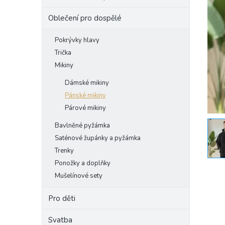
e
Oblečení pro dospělé
l
Pokrývky hlavy
Trička
Mikiny
Dámské mikiny
Pánské mikiny
Párové mikiny
Bavlněné pyžámka
Saténové župánky a pyžámka
Trenky
Ponožky a doplňky
Mušelínové sety
Pro děti
Svatba