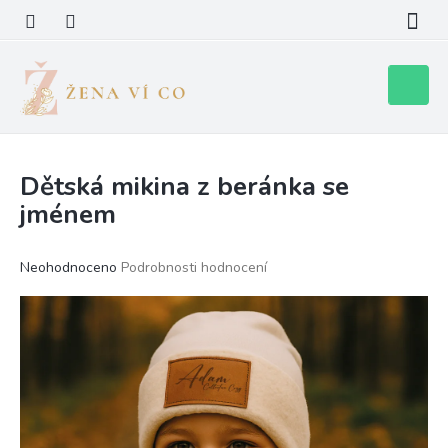
Přejít
na
obsah
Nákupní
košík
Dětská mikina z beránka se
jménem
Průměrné
Neohodnoceno
Podrobnosti hodnocení
hodnocení
produktu
je
0,0
z
5
hvězdiček.