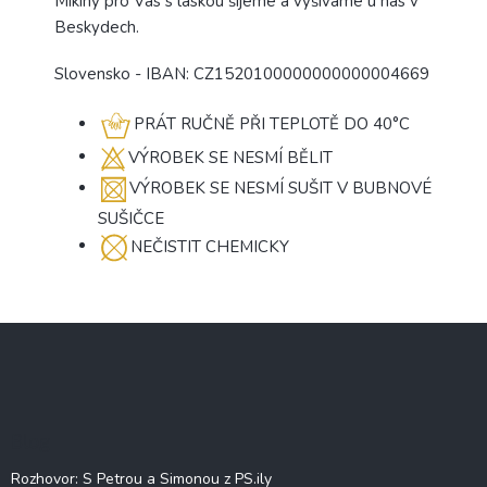
Mikiny pro Vás s láskou šijeme a vyšíváme u nás v
Beskydech.
Slovensko - IBAN:
CZ1520100000000000004669
PRÁT RUČNĚ PŘI TEPLOTĚ DO 40°C
VÝROBEK SE NESMÍ BĚLIT
VÝROBEK SE NESMÍ SUŠIT V BUBNOVÉ
SUŠIČCE
NEČISTIT CHEMICKY
Z
á
p
a
t
Blog
í
Rozhovor: S Petrou a Simonou z PS.ily