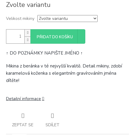
Měrná
Zvolte variantu
cena:
Velikost mikiny
PŘIDAT DO KOŠÍKU
↑ DO POZNÁMKY NAPIŠTE JMÉNO ↑
Mikina z beránka v té nejvyšší kvalitě.
Detail mikiny, zdobí
karamelová koženka s elegantním gravírováním jména
dítěte!
Detailní informace
ZEPTAT SE
SDÍLET