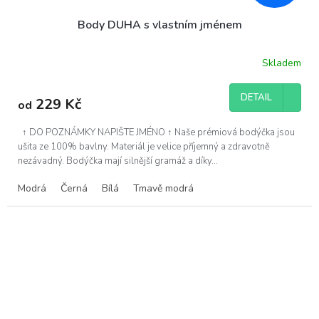
Body DUHA s vlastním jménem
Skladem
DETAIL
229 Kč
od
↑ DO POZNÁMKY NAPIŠTE JMÉNO ↑ Naše prémiová bodýčka jsou
ušita ze 100% bavlny. Materiál je velice příjemný a zdravotně
nezávadný. Bodýčka mají silnější gramáž a díky...
Modrá
Černá
Bílá
Tmavě modrá