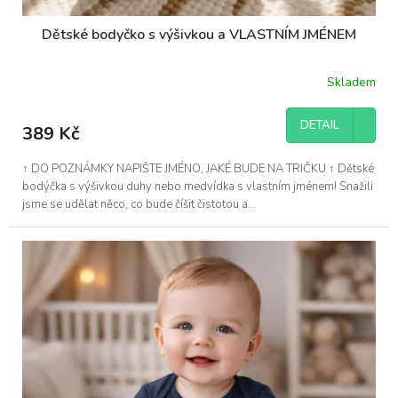
Dětské bodyčko s výšivkou a VLASTNÍM JMÉNEM
Skladem
Průměrné
hodnocení
produktu
DETAIL
389 Kč
je
5,0
z
↑ DO POZNÁMKY NAPIŠTE JMÉNO, JAKÉ BUDE NA TRIČKU ↑ Dětské
5
bodýčka s výšivkou duhy nebo medvídka s vlastním jménem! Snažili
hvězdiček.
jsme se udělat něco, co bude číšit čistotou a...