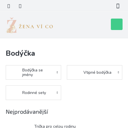
Přejít
na
obsah
Nákupní
košík
Bodýčka
Bodýčka se
Vtipné bodýčka
jmény
Rodinné sety
Nejprodávanější
Trička pro celou rodinu