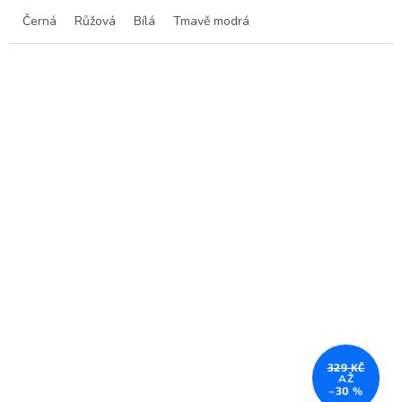
Černá
Růžová
Bílá
Tmavě modrá
329 KČ
AŽ
–30 %