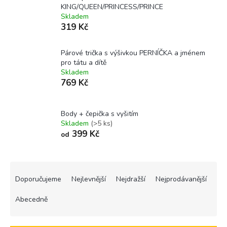
KING/QUEEN/PRINCESS/PRINCE
Skladem
319 Kč
Párové trička s výšivkou PERNÍČKA a jménem
pro tátu a dítě
Skladem
769 Kč
Body + čepička s vyšitím
Skladem
(>5 ks)
399 Kč
od
Ř
a
Doporučujeme
Nejlevnější
Nejdražší
Nejprodávanější
z
e
Abecedně
n
í