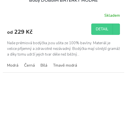
Body DOBÍJÍM BATERKY MODRÉ
Skladem
Průměrné
hodnocení
produktu
DETAIL
229 Kč
od
je
5,0
z
Naše prémiová bodýčka jsou ušita ze 100% bavlny. Materiál je
5
velice příjemný a zdravotně nezávadný. Bodýčka mají silnější gramáž
hvězdiček.
a díky tomu udrží jejich tvar déle než běžný...
Modrá
Černá
Bílá
Tmavě modrá