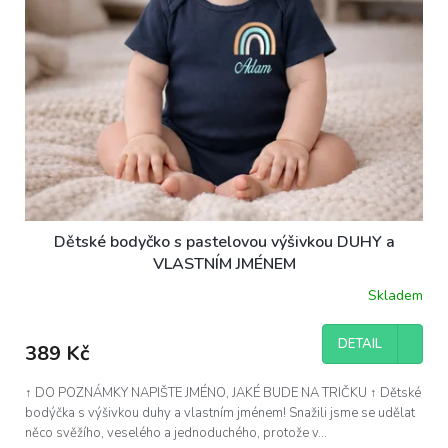
Dětské bodyčko s pastelovou výšivkou DUHY a
VLASTNÍM JMÉNEM
Skladem
DETAIL
389 Kč
↑ DO POZNÁMKY NAPIŠTE JMÉNO, JAKÉ BUDE NA TRIČKU ↑ Dětské
bodýčka s výšivkou duhy a vlastním jménem! Snažili jsme se udělat
něco svěžího, veselého a jednoduchého, protože v...