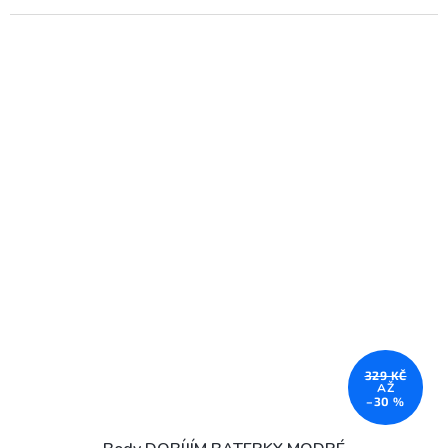
329 KČ
AŽ
–30 %