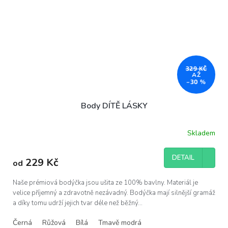
329 KČ
AŽ
–30 %
Body DÍTĚ LÁSKY
Skladem
DETAIL
229 Kč
od
Naše prémiová bodýčka jsou ušita ze 100% bavlny. Materiál je
velice příjemný a zdravotně nezávadný. Bodýčka mají silnější gramáž
a díky tomu udrží jejich tvar déle než běžný...
Černá
Růžová
Bílá
Tmavě modrá