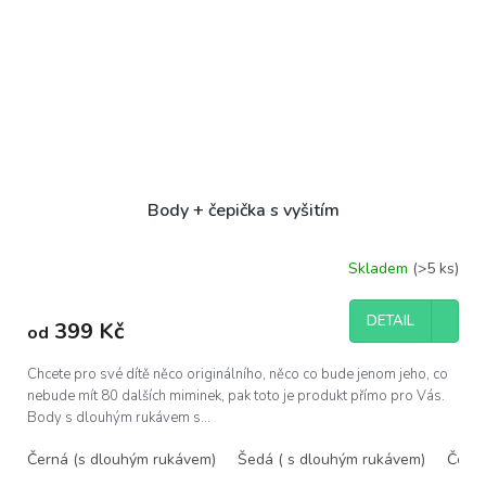
Body + čepička s vyšitím
Skladem
(>5 ks)
DETAIL
399 Kč
od
Chcete pro své dítě něco originálního, něco co bude jenom jeho, co
nebude mít 80 dalších miminek, pak toto je produkt přímo pro Vás.
Body s dlouhým rukávem s...
Černá (s dlouhým rukávem)
Šedá ( s dlouhým rukávem)
Černá