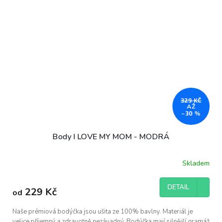
329 KČ
AŽ
–30 %
Body I LOVE MY MOM - MODRÁ
Skladem
DETAIL
229 Kč
od
Naše prémiová bodýčka jsou ušita ze 100% bavlny. Materiál je
velice příjemný a zdravotně nezávadný. Bodýčka mají silnější gramáž