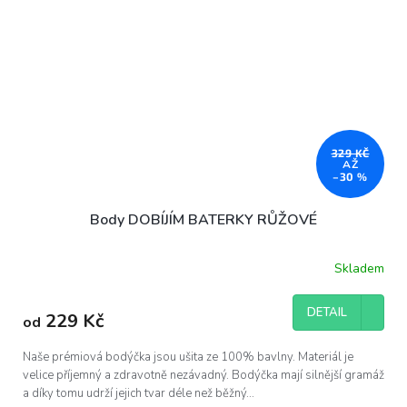
329 KČ
AŽ
–30 %
Body DOBÍJÍM BATERKY RŮŽOVÉ
Skladem
DETAIL
229 Kč
od
Naše prémiová bodýčka jsou ušita ze 100% bavlny. Materiál je
velice příjemný a zdravotně nezávadný. Bodýčka mají silnější gramáž
a díky tomu udrží jejich tvar déle než běžný...