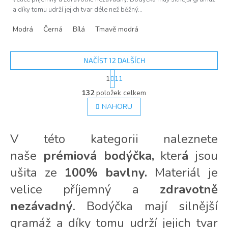
a díky tomu udrží jejich tvar déle než běžný...
Modrá
Černá
Bílá
Tmavě modrá
NAČÍST 12 DALŠÍCH
S
1
11
t
O
r
132
položek celkem
v
á
l
NAHORU
n
á
k
d
o
v
a
V této kategorii naleznete
á
c
n
naše
prémiová bodýčka,
kter
á
jsou
í
í
p
ušita ze
100% bavlny.
Materiál je
r
v
velice příjemný a
zdravotně
k
nezávadný
. Bodýčka mají silnější
y
v
gramáž a díky tomu udrží jejich tvar
ý