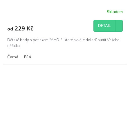
Skladem
DETAIL
229 Kč
od
Dětské body s potiskem "AHOJ" , které skvěle doladí outfit Vašeho
děťátka.
Černá
Bílá