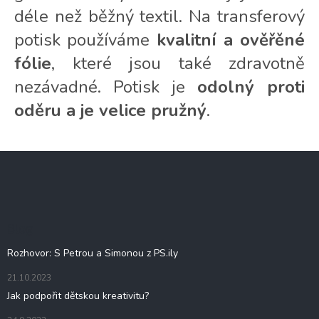
p
déle než běžný textil. Na transferový
i
s
potisk používáme
kvalitní a ověřěné
u
fólie
, které jsou také zdravotně
nezávadné. Potisk je
odolný proti
oděru a je velice pružný
.
Z
á
p
a
t
Blog
í
Rozhovor: S Petrou a Simonou z PS.ily
21.10.2023
Jak podpořit dětskou kreativitu?