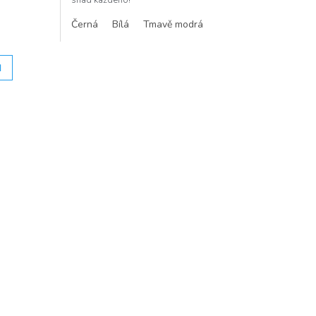
snad každého!
Černá
Bílá
Tmavě modrá
H