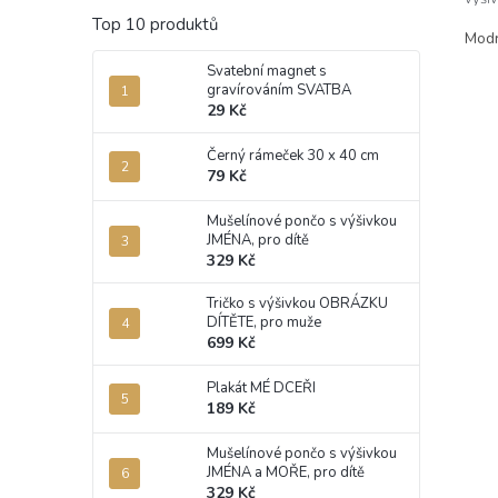
perní
Top 10 produktů
Mod
Svatební magnet s
gravírováním SVATBA
29 Kč
Černý rámeček 30 x 40 cm
79 Kč
Mušelínové pončo s výšivkou
JMÉNA, pro dítě
329 Kč
Tričko s výšivkou OBRÁZKU
DÍTĚTE, pro muže
699 Kč
Plakát MÉ DCEŘI
189 Kč
Mušelínové pončo s výšivkou
JMÉNA a MOŘE, pro dítě
329 Kč