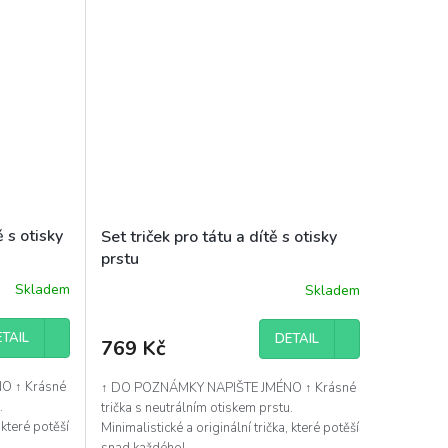
 s otisky
Set triček pro tátu a dítě s otisky
prstu
Skladem
Skladem
TAIL
DETAIL
769 Kč
O ↑ Krásné
↑ DO POZNÁMKY NAPIŠTE JMÉNO ↑ Krásné
.
trička s neutrálním otiskem prstu.
 které potěší
Minimalistické a originální trička, které potěší