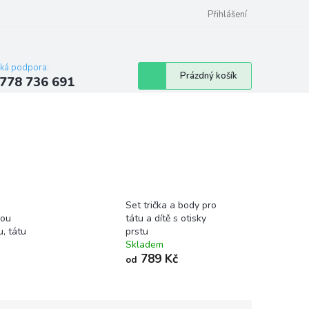
Přihlášení
cká podpora:
Nákupní
Prázdný košík
778 736 691
košík
Set trička a body pro
kou
tátu a dítě s otisky
, tátu
prstu
Skladem
789 Kč
od