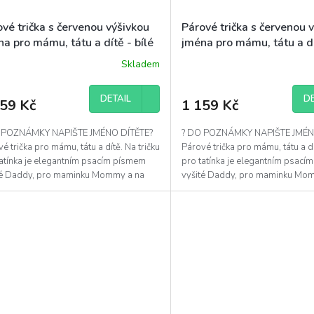
vé trička s červenou výšivkou
Párové trička s červenou 
a pro mámu, tátu a dítě - bílé
jména pro mámu, tátu a dí
černé
Skladem
DETAIL
DE
159 Kč
1 159 Kč
 POZNÁMKY NAPIŠTE JMÉNO DÍTĚTE?
? DO POZNÁMKY NAPIŠTE JMÉN
é trička pro mámu, tátu a dítě. Na tričku
Párové trička pro mámu, tátu a dí
tatínka je elegantním psacím písmem
pro tatínka je elegantním psac
té Daddy, pro maminku Mommy a na
vyšité Daddy, pro maminku Mo
 pro dítě...
tričko pro dítě...