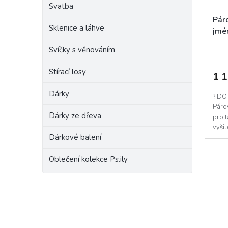
Svatba
Páro
Sklenice a láhve
jmén
Svíčky s věnováním
Stírací losy
1 
Dárky
? DO
Párov
Dárky ze dřeva
pro 
vyši
Dárkové balení
tričko
Oblečení kolekce Ps.ily