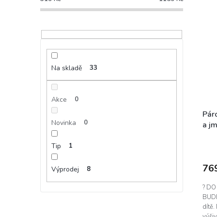
Na skladě
33
Akce
0
Pár
Novinka
0
a jm
Tip
1
76
Výprodej
8
? DO
BUDE
dítě.
výšiv