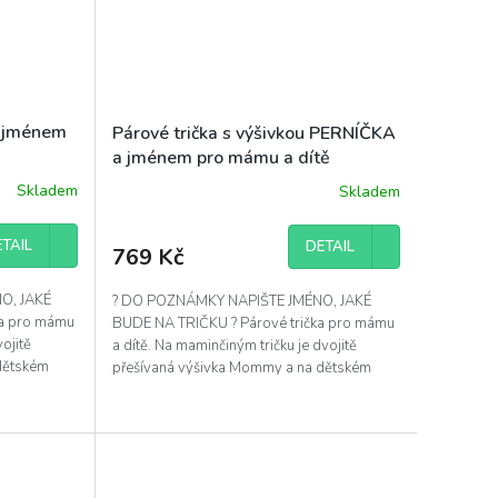
a jménem
Párové trička s výšivkou PERNÍČKA
a jménem pro mámu a dítě
Skladem
Skladem
TAIL
DETAIL
769 Kč
O, JAKÉ
? DO POZNÁMKY NAPIŠTE JMÉNO, JAKÉ
ka pro mámu
BUDE NA TRIČKU ? Párové trička pro mámu
ojitě
a dítě. Na maminčiným tričku je dvojitě
dětském
přešívaná výšivka Mommy a na dětském
tričku je perníček s...