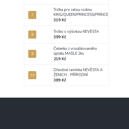
Trička pro celou rodinu
KING/QUEEN/PRINCESS/PRINCE
319 Kč
Tričko s výšivkou NEVĚSTA
399 Kč
Čelenky z vroubkovaného
úpletu MAŠLE 2ks
219 Kč
Dřevěné ramínka NEVĚSTA A
ŽENICH - PŘÍRODNÍ
389 Kč
Z
á
p
a
t