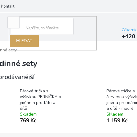
Kontakt
Zákazni
+420 
HLEDAT
nné sety
dinné sety
prodávanější
Párové trička s
Párové trička s
výšivkou PERNÍČKA a
červenou výšiv
jménem pro tátu a
jména pro mámu
dítě
a dítě - modré
Skladem
Skladem
769 Kč
1 159 Kč