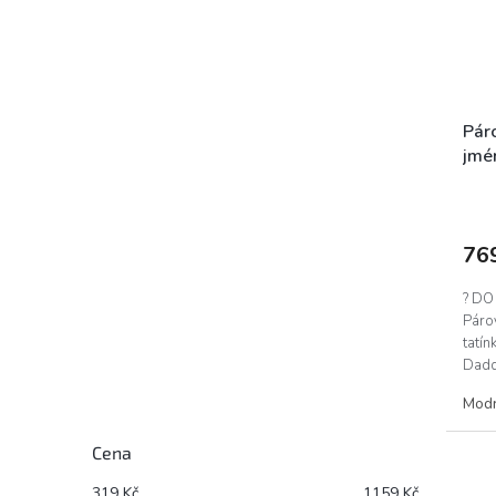
Páro
jmén
76
? DO
Párov
tatín
Daddy
Mod
Cena
319
Kč
1159
Kč