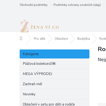
Přejít
Obchodní podmínky
Podmínky ochrany osobních údajů
na
obsah
Domů
Pro děti
Oblečení
Bodýčka
Rodi
Ro
P
Přeskočit
o
Kategorie
kategorie
s
Nej
t
Plážová kolekce🐚🌺
r
a
MEGA VÝPRODEJ
n
Zachraň mě!
n
í
Novinky
p
a
Oblečení v setu pro děti a rodiče
Ř
n