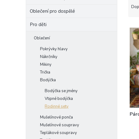
a
e
Dop
Oblečení pro dospělé
z
l
e
Pro děti
V
n
ý
í
Oblečení
p
p
i
r
Pokrývky hlavy
s
o
Nákrčníky
p
d
Mikiny
r
u
Trička
o
k
d
Bodýčka
t
u
ů
Bodýčka se jmény
k
Vtipné bodýčka
t
Rodinné sety
ů
Pár
Mušelínové ponča
Mušelínové soupravy
Teplákové soupravy