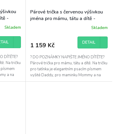
výšivkou
Párové trička s červenou výšivkou
tě -
jména pro mámu, tátu a dítě -
modré
Skladem
Skladem
TAIL
DETAIL
1 159 Kč
O DÍTĚTE?
? DO POZNÁMKY NAPIŠTE JMÉNO DÍTĚTE?
tě. Na tričku
Párové trička pro mámu, tátu a dítě. Na tričku
ím písmem
pro tatínka je elegantním psacím písmem
mmy a na
vyšité Daddy, pro maminku Mommy a na
tričko pro dítě...