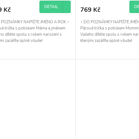
DETAIL
DE
9 Kč
769 Kč
 POZNÁMKY NAPIŠTE JMÉNO A ROK ↑
↑ DO POZNÁMKY NAPIŠTE JMÉN
vé trička s potiskem Máma a jménem
Párové trička s potiskem Momm
ho dítěte spolu s rokem narození s
Vašeho dítěte spolu s rokem nar
mi zazáříte úplně všude!
kterými zazáříte úplně všude!