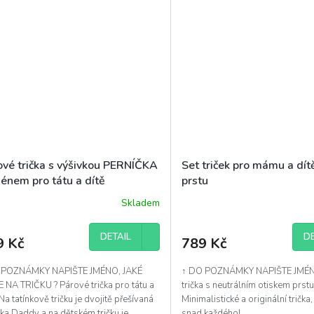
ové trička s výšivkou PERNÍČKA
Set triček pro mámu a dítě
énem pro tátu a dítě
prstu
Skladem
DETAIL
DE
9 Kč
789 Kč
 POZNÁMKY NAPIŠTE JMÉNO, JAKÉ
↑ DO POZNÁMKY NAPIŠTE JMÉN
 NA TRIČKU ? Párové trička pro tátu a
trička s neutrálním otiskem prstu
 Na tatínkově tričku je dvojitě přešívaná
Minimalistické a originální trička,
ka Daddy a na dětském tričku je
snad každého!