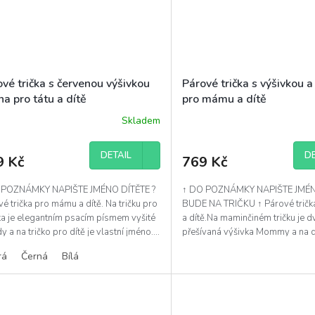
vé trička s červenou výšivkou
Párové trička s výšivkou 
a pro tátu a dítě
pro mámu a dítě
Skladem
DETAIL
DE
9 Kč
769 Kč
 POZNÁMKY NAPIŠTE JMÉNO DÍTĚTE ?
↑ DO POZNÁMKY NAPIŠTE JMÉN
é trička pro mámu a dítě. Na tričku pro
BUDE NA TRIČKU ↑ Párové trič
ka je elegantním psacím písmem vyšité
a dítě.Na maminčiném tričku je dv
 a na tričko pro dítě je vlastní jméno....
přešívaná výšivka Mommy a na 
tričku duha nebo medvídek...
rá
Černá
Bílá