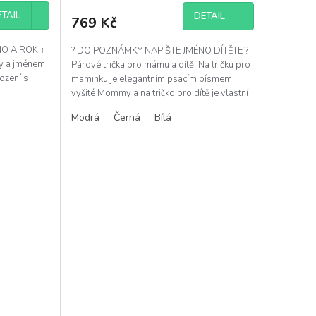
TAIL
DETAIL
769 Kč
O A ROK ↑
? DO POZNÁMKY NAPIŠTE JMÉNO DÍTĚTE ?
y a jménem
Párové trička pro mámu a dítě. Na tričku pro
ození s
maminku je elegantním psacím písmem
vyšité Mommy a na tričko pro dítě je vlastní
jméno....
Modrá
Černá
Bílá