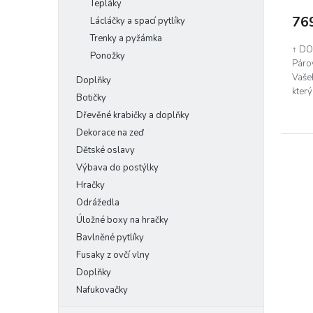
Tepláky
76
Lácláčky a spací pytlíky
Trenky a pyžámka
↑ DO
Ponožky
Páro
Vaše
Doplňky
který
Botičky
Dřevěné krabičky a doplňky
Dekorace na zeď
Dětské oslavy
Výbava do postýlky
Hračky
Odrážedla
Úložné boxy na hračky
Bavlněné pytlíky
Fusaky z ovčí vlny
Doplňky
Nafukovačky