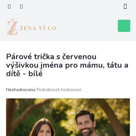
Přejít
na
obsah
Nákupní
košík
Párové trička s červenou
výšivkou jména pro mámu, tátu a
dítě - bílé
Průměrné
Neohodnoceno
Podrobnosti hodnocení
hodnocení
produktu
je
0,0
z
5
hvězdiček.