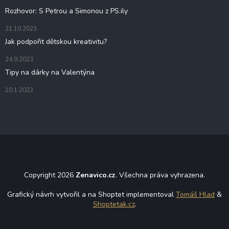
Rozhovor: S Petrou a Simonou z PS.ily
21.10.2023
Jak podpořit dětskou kreativitu?
24.9.2023
Tipy na dárky na Valentýna
10.1.2023
Copyright 2026
Zenavico.cz
. Všechna práva vyhrazena.
Grafický návrh vytvořil a na Shoptet implementoval
Tomáš Hlad
&
Shoptetak.cz
.