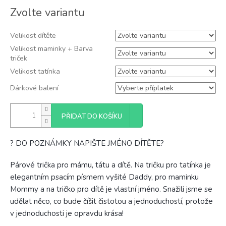
Měrná
Zvolte variantu
cena:
Velikost dítěte
Velikost maminky + Barva
triček
Velikost tatínka
Dárkové balení
PŘIDAT DO KOŠÍKU
? DO POZNÁMKY NAPIŠTE JMÉNO DÍTĚTE?
Párové trička pro mámu, tátu a dítě. Na tričku pro tatínka je
elegantním psacím písmem vyšité Daddy, pro maminku
Mommy a na tričko pro dítě je vlastní jméno. Snažili jsme se
udělat něco, co bude číšit čistotou a jednoduchostí, protože
v jednoduchosti je opravdu krása!