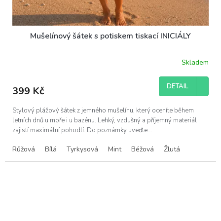
Mušelínový šátek s potiskem tiskací INICIÁLY
Skladem
DETAIL
399 Kč
Stylový plážový šátek z jemného mušelínu, který oceníte během
letních dnů u moře i u bazénu. Lehký, vzdušný a příjemný materiál
zajistí maximální pohodlí. Do poznámky uveďte...
Růžová
Bílá
Tyrkysová
Mint
Béžová
Žlutá