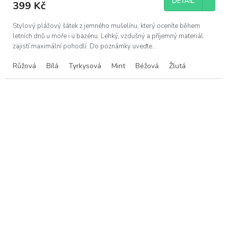
DETAIL
399 Kč
Stylový plážový šátek z jemného mušelínu, který oceníte během
letních dnů u moře i u bazénu. Lehký, vzdušný a příjemný materiál
zajistí maximální pohodlí. Do poznámky uveďte...
Růžová
Bílá
Tyrkysová
Mint
Béžová
Žlutá