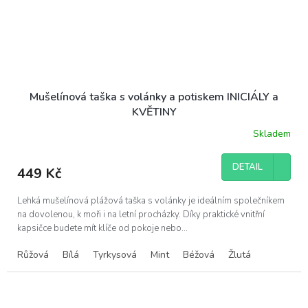
Mušelínová taška s volánky a potiskem INICIÁLY a
KVĚTINY
Skladem
DETAIL
449 Kč
Lehká mušelínová plážová taška s volánky je ideálním společníkem
na dovolenou, k moři i na letní procházky. Díky praktické vnitřní
kapsičce budete mít klíče od pokoje nebo...
Růžová
Bílá
Tyrkysová
Mint
Béžová
Žlutá