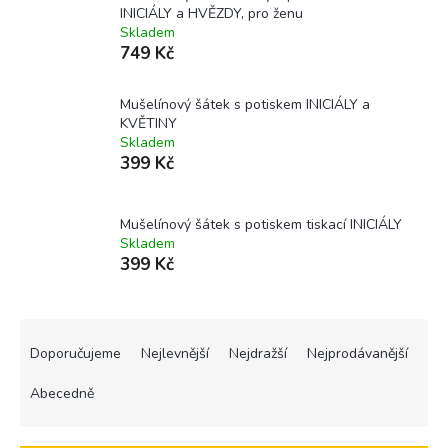
INICIÁLY a HVĚZDY, pro ženu
Skladem
749 Kč
Mušelínový šátek s potiskem INICIÁLY a
KVĚTINY
Skladem
399 Kč
Mušelínový šátek s potiskem tiskací INICIÁLY
Skladem
399 Kč
Ř
a
Doporučujeme
Nejlevnější
Nejdražší
Nejprodávanější
z
e
Abecedně
n
í