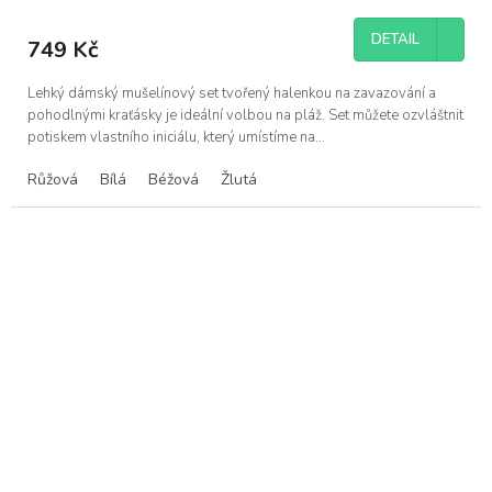
DETAIL
749 Kč
Lehký dámský mušelínový set tvořený halenkou na zavazování a
pohodlnými kraťásky je ideální volbou na pláž. Set můžete ozvláštnit
potiskem vlastního iniciálu, který umístíme na...
Růžová
Bílá
Béžová
Žlutá