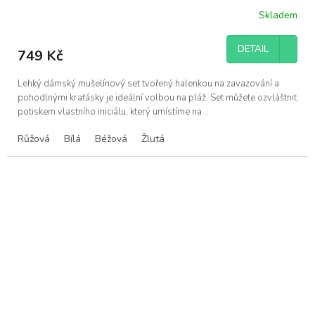
Skladem
DETAIL
749 Kč
Lehký dámský mušelínový set tvořený halenkou na zavazování a
pohodlnými kraťásky je ideální volbou na pláž. Set můžete ozvláštnit
potiskem vlastního iniciálu, který umístíme na...
Růžová
Bílá
Béžová
Žlutá