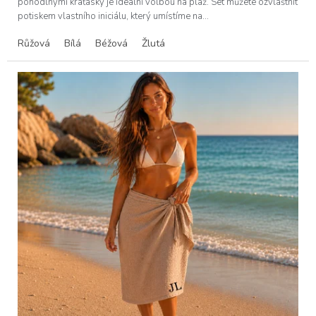
pohodlnými kraťásky je ideální volbou na pláž. Set můžete ozvláštnit
potiskem vlastního iniciálu, který umístíme na...
Růžová
Bílá
Béžová
Žlutá