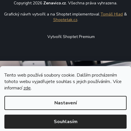
Copyright 2026
Zenavico.cz
. Všechna práva vyhrazena.
Grafický návrh vytvořil a na Shoptet implementoval
Tomáš Hlad
&
Shoptetak.cz
.
Vytvořil Shoptet Premium
Tento web používá soubory cookie. Dalším procházením
tohoto webu vyjadřujete souhlas s jejich používáním.. Více
informací
zde
.
Nastavení
Souhlasím