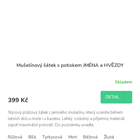
Mušelínový šátek s potiskem JMÉNA a HVĚZDY
Skladem
DETAIL
399 Kč
Stylový plážový šátek z jemného mušelínu, který oceníte během
letních dnů u moře i u bazénu. Lehký, vzdušný a příjemný materiál
zajistí maximální pohodlí. Do poznámky uveďte...
Růžová
Bílá
Tyrkysová
Mint
Béžová
Žlutá