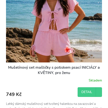
Mušelínový set mašličky s potiskem psací INICIÁLY a
KVĚTINY, pro ženu
Skladem
DETAIL
749 Kč
Lehký dámský mušelínový set tvořený halenkou na zavazování a