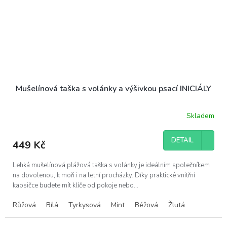
Mušelínová taška s volánky a výšivkou psací INICIÁLY
Skladem
DETAIL
449 Kč
Lehká mušelínová plážová taška s volánky je ideálním společníkem
na dovolenou, k moři i na letní procházky. Díky praktické vnitřní
kapsičce budete mít klíče od pokoje nebo...
Růžová
Bílá
Tyrkysová
Mint
Béžová
Žlutá