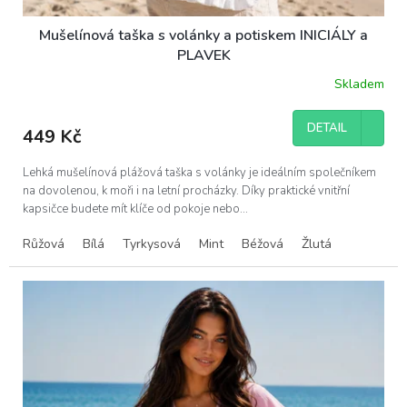
Mušelínová taška s volánky a potiskem INICIÁLY a
PLAVEK
Skladem
DETAIL
449 Kč
Lehká mušelínová plážová taška s volánky je ideálním společníkem
na dovolenou, k moři i na letní procházky. Díky praktické vnitřní
kapsičce budete mít klíče od pokoje nebo...
Růžová
Bílá
Tyrkysová
Mint
Béžová
Žlutá