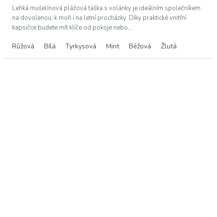
Lehká mušelínová plážová taška s volánky je ideálním společníkem
na dovolenou, k moři i na letní procházky. Díky praktické vnitřní
kapsičce budete mít klíče od pokoje nebo...
Růžová
Bílá
Tyrkysová
Mint
Béžová
Žlutá