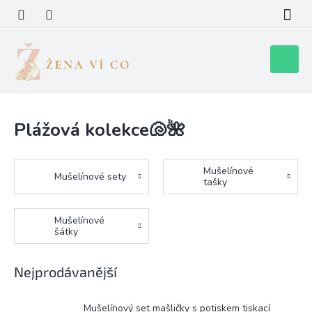
Přejít
na
obsah
Nákupní
košík
Plážová kolekce🐚🌺
Mušelínové
Mušelínové sety
tašky
Mušelínové
šátky
Nejprodávanější
Mušelínový set mašličky s potiskem tiskací