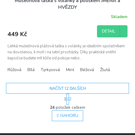
Mušelínová taška s volánky a potiskem JMÉNA a
HVĚZDY
Skladem
DETAIL
449 Kč
Lehká mušelínová plážová taška s volánky je ideálním společníkem
na dovolenou, k moři i na letní procházky. Díky praktické vnitřní
kapsičce budete mít klíče od pokoje nebo...
Růžová
Bílá
Tyrkysová
Mint
Béžová
Žlutá
NAČÍST 12 DALŠÍCH
S
1
2
t
O
r
24
položek celkem
v
á
l
NAHORU
n
á
k
d
o
v
a