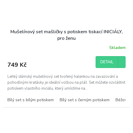
Mušelínový set mašličky s potiskem tiskací INICIÁLY,
pro ženu
Skladem
DETAIL
749 Kč
Lehký dámský mušelínový set tvořený halenkou na zavazování a
pohodlnými kraťásky je ideální volbou na pláž. Set můžete ozvláštnit
potiskem vlastního iniciálu, který umístíme na...
Bílý set s bílým potiskem
Bílý set s černým potiskem
Béžový s