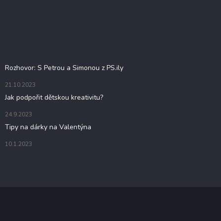
Z
á
c
á
n
í
í
p
p
a
r
v
t
Blog
k
í
y
Rozhovor: S Petrou a Simonou z PS.ily
v
ý
21.10.2023
p
Jak podpořit dětskou kreativitu?
i
s
24.9.2023
u
Tipy na dárky na Valentýna
10.1.2023