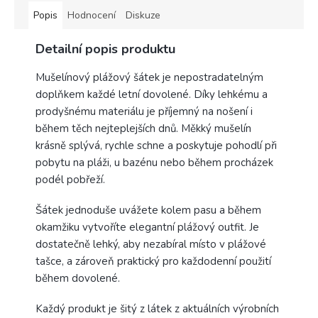
Popis
Hodnocení
Diskuze
Detailní popis produktu
Mušelínový plážový šátek je nepostradatelným
doplňkem každé letní dovolené. Díky lehkému a
prodyšnému materiálu je příjemný na nošení i
během těch nejteplejších dnů. Měkký mušelín
krásně splývá, rychle schne a poskytuje pohodlí při
pobytu na pláži, u bazénu nebo během procházek
podél pobřeží.
Šátek jednoduše uvážete kolem pasu a během
okamžiku vytvoříte elegantní plážový outfit. Je
dostatečně lehký, aby nezabíral místo v plážové
tašce, a zároveň praktický pro každodenní použití
během dovolené.
Každý produkt je šitý z látek z aktuálních výrobních