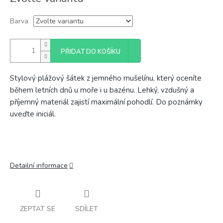
cena:
Barva
PŘIDAT DO KOŠÍKU
Stylový plážový šátek z jemného mušelínu, který oceníte
během letních dnů u moře i u bazénu. Lehký, vzdušný a
příjemný materiál zajistí maximální pohodlí. Do poznámky
uveďte iniciál.
Detailní informace
ZEPTAT SE
SDÍLET