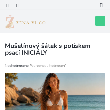
Přejít
na
obsah
Nákupní
košík
Mušelínový šátek s potiskem
psací INICIÁLY
Průměrné
Neohodnoceno
Podrobnosti hodnocení
hodnocení
produktu
je
0,0
z
5
hvězdiček.