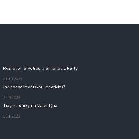
Z
á
p
a
t
Blog
í
Rozhovor: S Petrou a Simonou z PS.ily
21.10.2023
Jak podpořit dětskou kreativitu?
24.9.2023
Tipy na dárky na Valentýna
10.1.2023