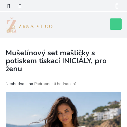
Přejít
na
obsah
Nákupní
košík
Mušelínový set mašličky s
potiskem tiskací INICIÁLY, pro
ženu
Průměrné
Neohodnoceno
Podrobnosti hodnocení
hodnocení
produktu
je
0,0
z
5
hvězdiček.