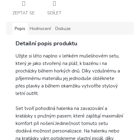
ZEPTAT SE
SDÍLET
Popis
Hodnocení
Diskuze
Detailní popis produktu
Užijte si léto naplno v lehkém mušelínovém setu,
který je jako stvořený na pláž, k bazénu i na
procházky během horkých dnů. Díky vzdušnému a
příjemnému materiálu jej jednoduše obléknete
přes plavky a během okamžiku vytvoříte stylový
letní outfit.
Set tvoří pohodlná halenka na zavazování a
kraťásky s pružným pasem, které zajišťují maximální
komfort při nošení.Jedinečnost tomuto setu
dodává možnost personalizace. Na halenku nebo
na kraťásky vám potiskneme vlastní iniciál, díky