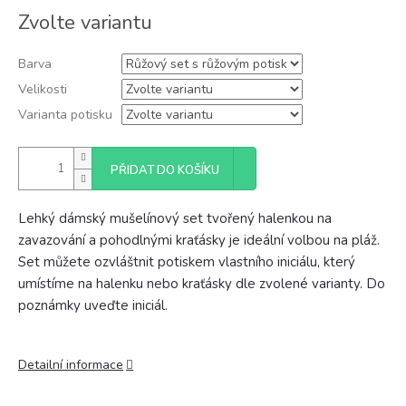
Měrná
Zvolte variantu
cena:
Barva
Velikosti
Varianta potisku
PŘIDAT DO KOŠÍKU
Lehký dámský mušelínový set tvořený halenkou na
zavazování a pohodlnými kraťásky je ideální volbou na pláž.
Set můžete ozvláštnit potiskem vlastního iniciálu, který
umístíme na halenku nebo kraťásky dle zvolené varianty. Do
poznámky uveďte iniciál.
Detailní informace