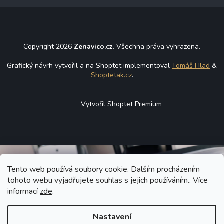
Copyright 2026
Zenavico.cz
. Všechna práva vyhrazena.
Grafický návrh vytvořil a na Shoptet implementoval
Tomáš Hlad
&
Shoptetak.cz
.
Vytvořil Shoptet Premium
Tento web používá soubory cookie. Dalším procházením
tohoto webu vyjadřujete souhlas s jejich používáním.. Více
informací
zde
.
Nastavení