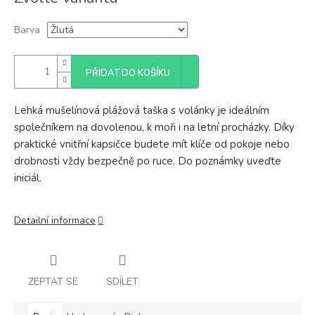
cena:
Barva
PŘIDAT DO KOŠÍKU
Lehká mušelínová plážová taška s volánky je ideálním
společníkem na dovolenou, k moři i na letní procházky. Díky
praktické vnitřní kapsičce budete mít klíče od pokoje nebo
drobnosti vždy bezpečně po ruce. Do poznámky uveďte
iniciál.
Detailní informace
ZEPTAT SE
SDÍLET