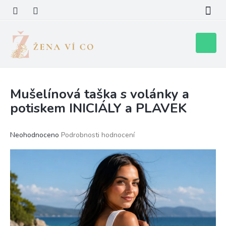
Přejít
na
obsah
Nákupní
košík
Mušelínová taška s volánky a
potiskem INICIÁLY a PLAVEK
Průměrné
Neohodnoceno
Podrobnosti hodnocení
hodnocení
produktu
je
0,0
z
5
hvězdiček.