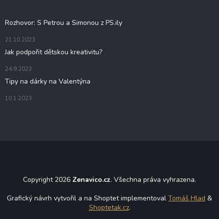
t
Blog
í
Rozhovor: S Petrou a Simonou z PS.ily
21.10.2023
Jak podpořit dětskou kreativitu?
24.9.2023
Tipy na dárky na Valentýna
10.1.2023
Copyright 2026
Zenavico.cz
. Všechna práva vyhrazena.
Grafický návrh vytvořil a na Shoptet implementoval
Tomáš Hlad
&
Shoptetak.cz
.