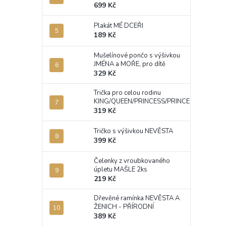
699 Kč
Plakát MÉ DCEŘI
189 Kč
Mušelínové pončo s výšivkou
JMÉNA a MOŘE, pro dítě
329 Kč
Trička pro celou rodinu
KING/QUEEN/PRINCESS/PRINCE
319 Kč
Tričko s výšivkou NEVĚSTA
399 Kč
Čelenky z vroubkovaného
úpletu MAŠLE 2ks
219 Kč
Dřevěné ramínka NEVĚSTA A
ŽENICH - PŘÍRODNÍ
389 Kč