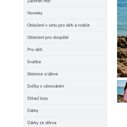
Zachraň mě!
e
l
Novinky
Oblečení v setu pro děti a rodiče
Oblečení pro dospělé
Pro děti
Svatba
Sklenice a láhve
Svíčky s věnováním
Stírací losy
Dárky
Dárky ze dřeva