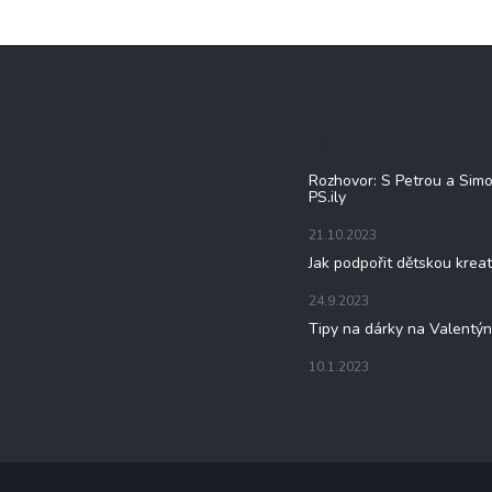
Blog
Rozhovor: S Petrou a Sim
PS.ily
21.10.2023
Jak podpořit dětskou kreat
24.9.2023
Tipy na dárky na Valentý
10.1.2023