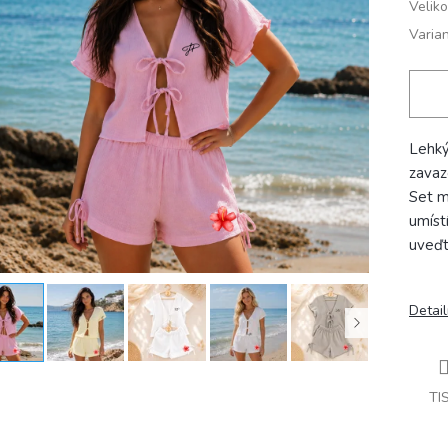
Veliko
Varian
Lehký
zavaz
Set m
umíst
uveďte
Detail
TI