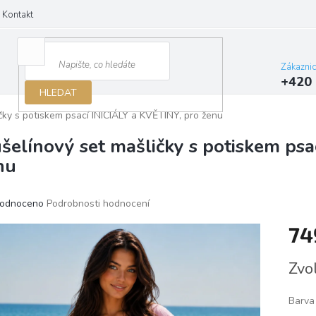
Kontakt
Zákazni
+420 
HLEDAT
čky s potiskem psací INICIÁLY a KVĚTINY, pro ženu
šelínový set mašličky s potiskem psa
nu
ěrné
odnoceno
Podrobnosti hodnocení
ocení
74
ktu
Měrn
Zvo
cena:
iček.
Barva