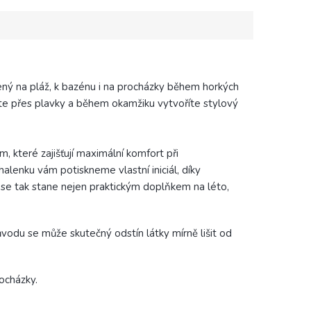
řený na pláž, k bazénu i na procházky během horkých
te přes plavky a během okamžiku vytvoříte stylový
 které zajišťují maximální komfort při
lenku vám potiskneme vlastní iniciál, díky
 se tak stane nejen praktickým doplňkem na léto,
důvodu se může skutečný odstín látky mírně lišit od
ocházky.