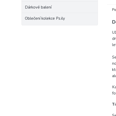
Dárkové balení
Po
Oblečení kolekce Ps.ily
D
Už
dn
le
Se
no
kt
al
Ka
fo
Ti
Se