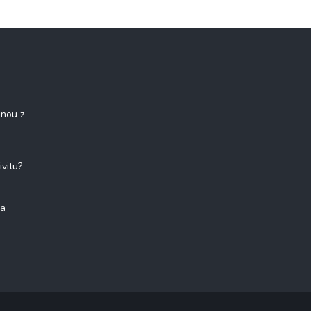
onou z
ivitu?
na