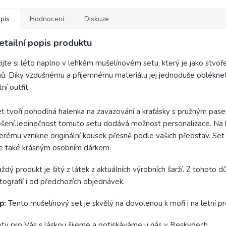
pis
Hodnocení
Diskuze
etailní popis produktu
ijte si léto naplno v lehkém mušelínovém setu, který je jako stvo
ů. Díky vzdušnému a příjemnému materiálu jej jednoduše oblékne
tní outfit.
t tvoří pohodlná halenka na zavazování a kraťásky s pružným pasem,
šení.Jedinečnost tomuto setu dodává možnost personalizace. Na ha
erému vznikne originální kousek přesně podle vašich představ. Set
e také krásným osobním dárkem.
ždý produkt je šitý z látek z aktuálních výrobních šarží. Z tohoto 
tografií i od předchozích objednávek.
p:
Tento mušelínový set je skvělý na dovolenou k moři i na letní pr
ty pro Vás s láskou šijeme a potiskáváme u nás v Beskydech