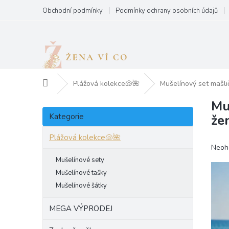
Přejít
Obchodní podmínky
Podmínky ochrany osobních údajů
na
obsah
Domů
Plážová kolekce🐚🌺
Mušelínový set mašli
Mu
P
Přeskočit
o
Kategorie
že
kategorie
s
t
Plážová kolekce🐚🌺
Prům
Neoh
r
hodn
a
Mušelínové sety
produ
n
Mušelínové tašky
je
n
Mušelínové šátky
0,0
í
z
p
5
MEGA VÝPRODEJ
hvězd
a
n