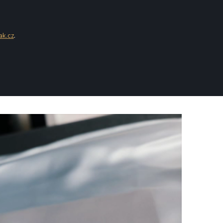
ak.cz
.