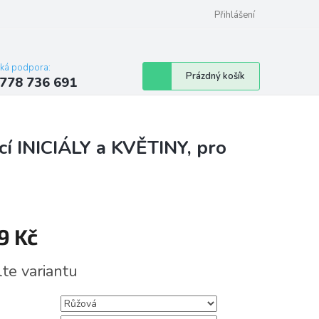
Přihlášení
cká podpora:
Nákupní
Prázdný košík
778 736 691
košík
cí INICIÁLY a KVĚTINY, pro
9 Kč
á
lte variantu