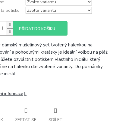
sti
ta potisku
PŘIDAT DO KOŠÍKU
 dámský mušelínový set tvořený halenkou na
ování a pohodlnými kraťásky je ideální volbou na pláž.
ůžete ozvláštnit potiskem vlastního iniciálu, který
íme na halenku dle zvolené varianty. Do poznámky
 iniciál.
ní informace
SK
ZEPTAT SE
SDÍLET