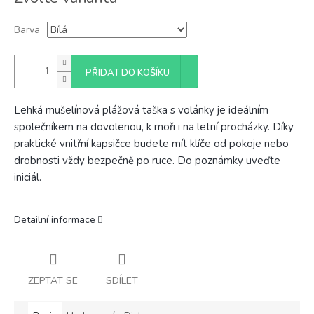
cena:
Barva
PŘIDAT DO KOŠÍKU
Lehká mušelínová plážová taška s volánky je ideálním
společníkem na dovolenou, k moři i na letní procházky. Díky
praktické vnitřní kapsičce budete mít klíče od pokoje nebo
drobnosti vždy bezpečně po ruce. Do poznámky uveďte
iniciál.
Detailní informace
ZEPTAT SE
SDÍLET