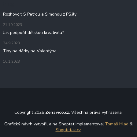
t
Blog
í
Rozhovor: S Petrou a Simonou z PS.ily
21.10.2023
Jak podpořit dětskou kreativitu?
24.9.2023
Tipy na dárky na Valentýna
10.1.2023
Copyright 2026
Zenavico.cz
. Všechna práva vyhrazena.
Grafický návrh vytvořil a na Shoptet implementoval
Tomáš Hlad
&
Shoptetak.cz
.