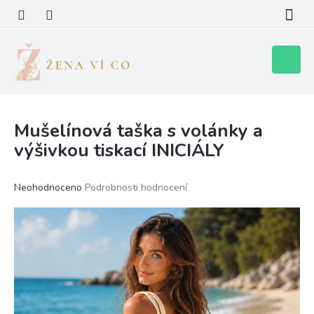
Přejít
na
obsah
Nákupní
košík
Mušelínová taška s volánky a
výšivkou tiskací INICIÁLY
Průměrné
Neohodnoceno
Podrobnosti hodnocení
hodnocení
produktu
je
0,0
z
5
hvězdiček.