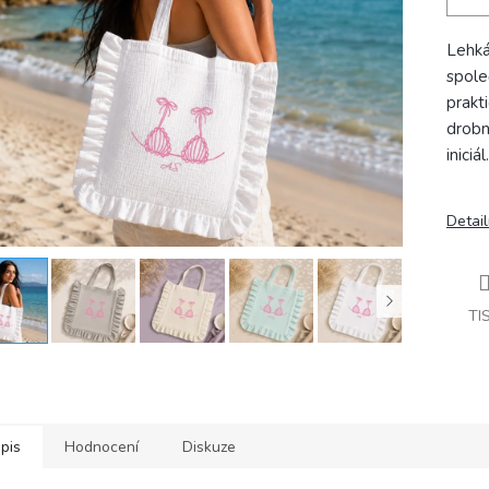
Lehká
spole
prakt
drobn
iniciál.
Detail
TI
pis
Hodnocení
Diskuze