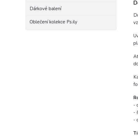
D
Dárkové balení
Do
Oblečení kolekce Ps.ily
vz
Uv
pl
Ať
do
Ka
fo
R
- 
- 
- 
Ti