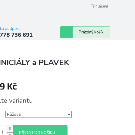
Přihlášení
cká podpora:
Nákupní
Prázdný košík
778 736 691
košík
 INICIÁLY a PLAVEK
9 Kč
á
lte variantu
PŘIDAT DO KOŠÍKU