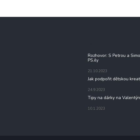
Blog
Rozhovor: S Petrou a Sim
PS.ily
21.10.2023
Jak podpořit dětskou kreat
24.9.2023
Tipy na dárky na Valentý
10.1.2023