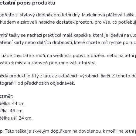
etailní popis produktu
přejte si stylový doplněk pro letní dny. Mušelínová plážová taš
hledem a zároveň nabídne dostatek prostoru pro vše, co potřebuje
nitř tašky se nachází praktická malá kapsička, která je ideální na u
atební karty nebo dalších drobností, které chcete mít rychle po r
 už se chystáte k moři, na wellness pobyt, k bazénu nebo na letní
statek místa a zároveň podtrhne váš letní styl.
ždý produkt je šitý z látek z aktuálních výrobních šarží. Z tohoto 
tografií i od předchozích objednávek.
ozměr:
délka: 44 cm,
šířka: 46 cm,
délka uší: 24 cm.
p:
Tato taška je skvělým doplňkem na dovolenou, k moři i na letní 