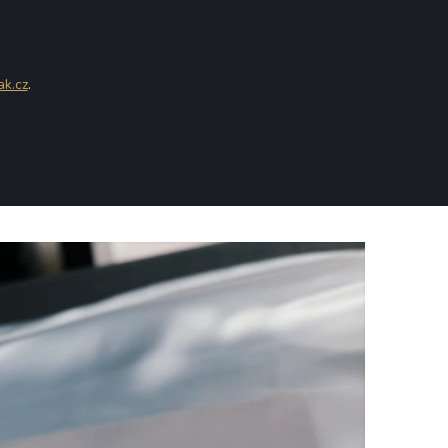
ak.cz
.