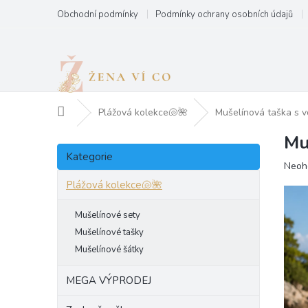
Přejít
Obchodní podmínky
Podmínky ochrany osobních údajů
na
obsah
Domů
Plážová kolekce🐚🌺
Mušelínová taška s v
Mu
P
Přeskočit
o
Kategorie
kategorie
Prům
Neoh
s
hodn
t
Plážová kolekce🐚🌺
produ
r
je
a
Mušelínové sety
0,0
n
z
Mušelínové tašky
5
n
Mušelínové šátky
hvězd
í
p
MEGA VÝPRODEJ
a
n