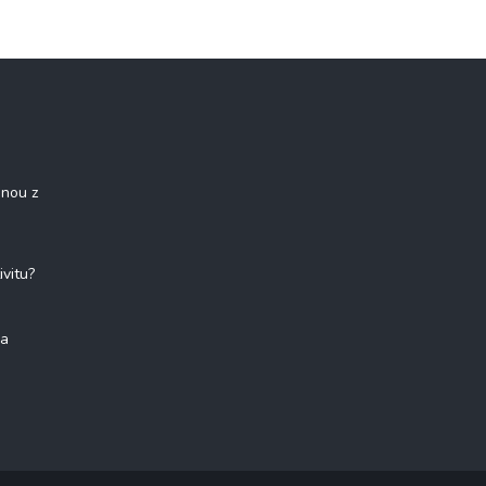
onou z
ivitu?
na