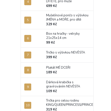
DÍTĚTE, pro muže
699 Kč
Mušelínové pončo s výšivkou
JMÉNA a MOŘE, pro dítě
329 Kč
Box na hračky- velryby
21x25x14 cm
99 Kč
Tričko s výšivkou NEVĚSTA
399 Kč
Plakát MÉ DCEŘI
189 Kč
Dárková krabička s
gravírováním NEVĚSTA
109 Kč
Trička pro celou rodinu
KING/QUEEN/PRINCESS/PRINCE
319 Kč