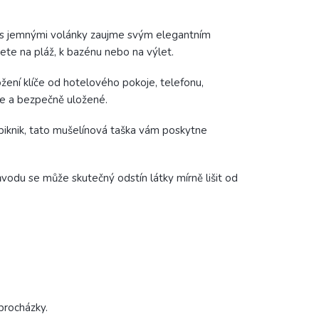
ka s jemnými volánky zaujme svým elegantním
te na pláž, k bazénu nebo na výlet.
ložení klíče od hotelového pokoje, telefonu,
uce a bezpečně uložené.
 piknik, tato mušelínová taška vám poskytne
důvodu se může skutečný odstín látky mírně lišit od
procházky.