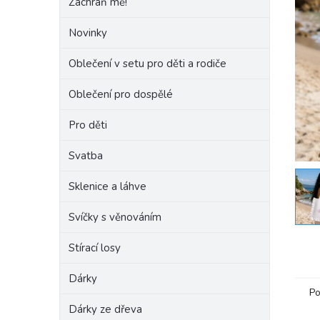
Zachraň mě!
e
l
Novinky
Oblečení v setu pro děti a rodiče
Oblečení pro dospělé
Pro děti
Svatba
Sklenice a láhve
Svíčky s věnováním
Stírací losy
Dárky
Po
Dárky ze dřeva