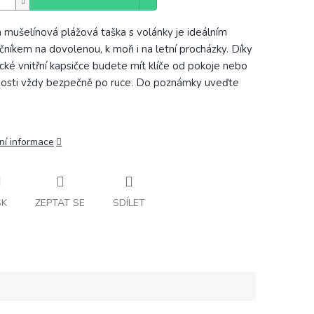
 mušelínová plážová taška s volánky je ideálním
čníkem na dovolenou, k moři i na letní procházky. Díky
ické vnitřní kapsičce budete mít klíče od pokoje nebo
osti vždy bezpečně po ruce. Do poznámky uveďte
ní informace
SK
ZEPTAT SE
SDÍLET