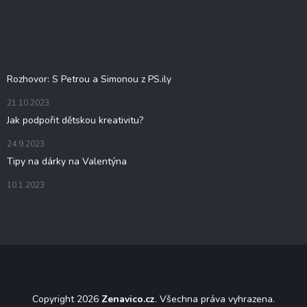
á
p
a
t
Blog
í
Rozhovor: S Petrou a Simonou z PS.ily
21.10.2023
Jak podpořit dětskou kreativitu?
24.9.2023
Tipy na dárky na Valentýna
10.1.2023
Copyright 2026
Zenavico.cz
. Všechna práva vyhrazena.