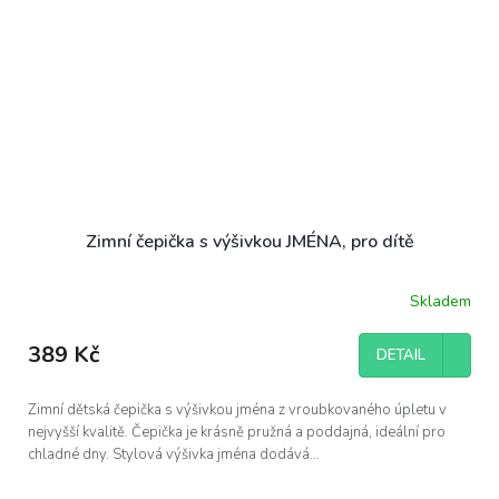
Zimní čepička s výšivkou JMÉNA, pro dítě
Skladem
Průměrné
hodnocení
produktu
389 Kč
DETAIL
je
5,0
z
Zimní dětská čepička s výšivkou jména z vroubkovaného úpletu v
5
nejvyšší kvalitě. Čepička je krásně pružná a poddajná, ideální pro
hvězdiček.
chladné dny. Stylová výšivka jména dodává...