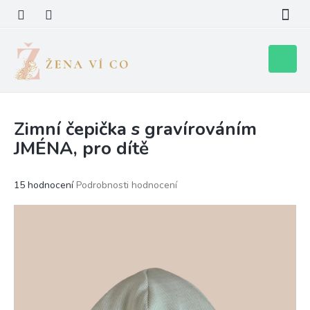
Přejít
na
obsah
Nákupní
košík
Zimní čepička s gravírováním
JMÉNA, pro dítě
Průměrné
15 hodnocení
Podrobnosti hodnocení
hodnocení
produktu
je
4,7
z
5
hvězdiček.