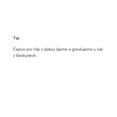
Tip:
Čepice pro Vás s láskou šijeme a gravírujeme u nás
v Beskydech.
4,7
Průměrné
15 hodnocení
hodnocení
produktu
je
5
13x
4,7
z
4
1x
5
hvězdiček.
3
0x
2
1x