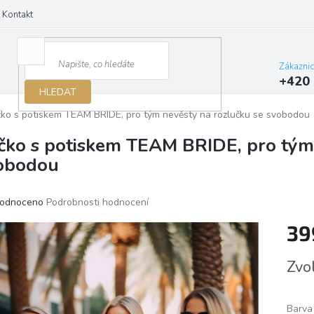
Kontakt
Zákazni
+420 
HLEDAT
čko s potiskem TEAM BRIDE, pro tým nevěsty na rozlučku se svobodou
ičko s potiskem TEAM BRIDE, pro tým
obodou
ěrné
odnoceno
Podrobnosti hodnocení
ocení
39
ktu
Měrn
Zvo
cena:
iček.
Barva