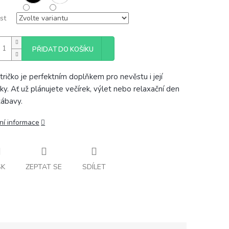
st
PŘIDAT DO KOŠÍKU
tričko je perfektním doplňkem pro nevěstu i její
čky. Ať už plánujete večírek, výlet nebo relaxační den
zábavy.
ní informace
SK
ZEPTAT SE
SDÍLET