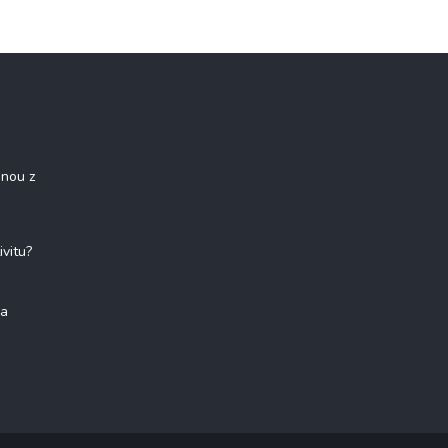
onou z
ivitu?
na