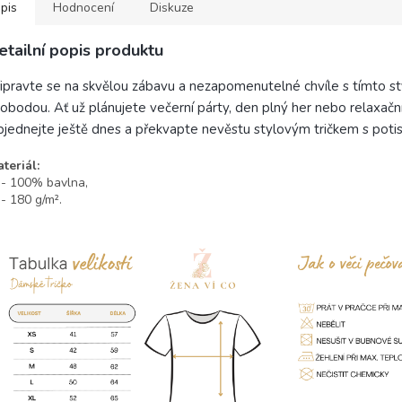
pis
Hodnocení
Diskuze
etailní popis produktu
ipravte se na skvělou zábavu a nezapomenutelné chvíle s tímto st
obodou. Ať už plánujete večerní párty, den plný her nebo relaxační
jednejte ještě dnes a překvapte nevěstu stylovým tričkem s poti
teriál:
 100% bavlna,
 180 g/m².