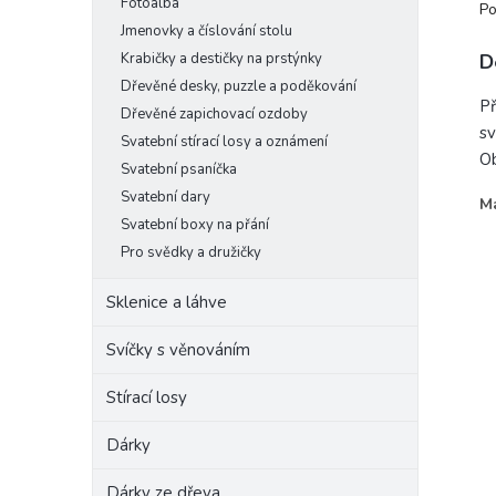
Fotoalba
Po
Jmenovky a číslování stolu
Krabičky a destičky na prstýnky
D
Dřevěné desky, puzzle a poděkování
Př
Dřevěné zapichovací ozdoby
sv
Svatební stírací losy a oznámení
Ob
Svatební psaníčka
Svatební dary
Ma
Svatební boxy na přání
-
-
Pro svědky a družičky
Sklenice a láhve
Svíčky s věnováním
Stírací losy
Dárky
Dárky ze dřeva