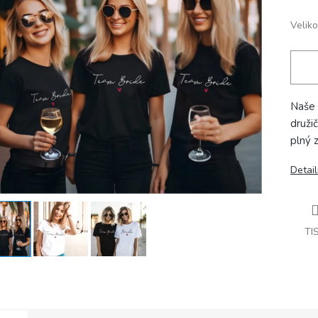
Veliko
Naše 
druži
plný 
Detail
TI