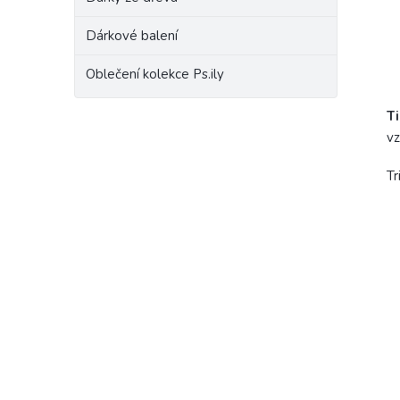
Dárkové balení
Oblečení kolekce Ps.ily
T
vz
Tr
PŘI
Buďte
PŘ