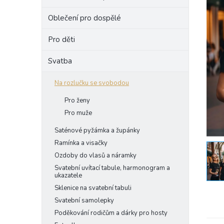
e
Oblečení pro dospělé
l
Pro děti
Svatba
Na rozlučku se svobodou
Pro ženy
Pro muže
Saténové pyžámka a župánky
Ramínka a visačky
Ozdoby do vlasů a náramky
Svatební uvítací tabule, harmonogram a
ukazatele
Sklenice na svatební tabuli
Svatební samolepky
Poděkování rodičům a dárky pro hosty