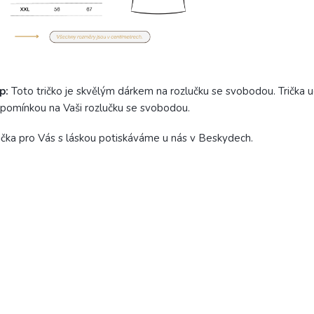
ip:
Toto tričko je skvělým dárkem na rozlučku se svobodou. Trička u
pomínkou na Vaši rozlučku se svobodou.
ička pro Vás s láskou potiskáváme u nás v Beskydech.
DAT HODNOCENÍ
 první, kdo napíše příspěvek k této položce.
IDAT KOMENTÁŘ