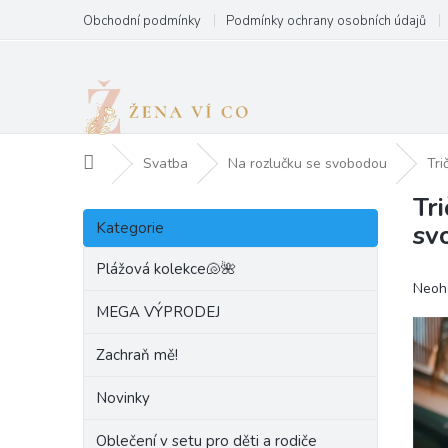
Přejít
Obchodní podmínky
Podmínky ochrany osobních údajů
na
obsah
Domů
Svatba
Na rozlučku se svobodou
Tri
Tr
P
Přeskočit
o
Kategorie
sv
kategorie
s
t
Plážová kolekce🐚🌺
Prům
Neoh
r
hodn
a
MEGA VÝPRODEJ
produ
n
je
Zachraň mě!
n
0,0
í
z
Novinky
p
5
hvězd
a
Oblečení v setu pro děti a rodiče
n