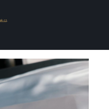
ak.cz
.