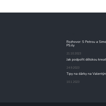
Blog
Rozhovor: S Petrou a Sim
PS.ily
21.10.2023
Jak podpořit dětskou kreat
24.9.2023
Tipy na dárky na Valentý
10.1.2023