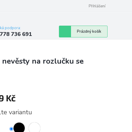
Přihlášení
cká podpora:
Nákupní
Prázdný košík
778 736 691
košík
 nevěsty na rozlučku se
9 Kč
á
lte variantu