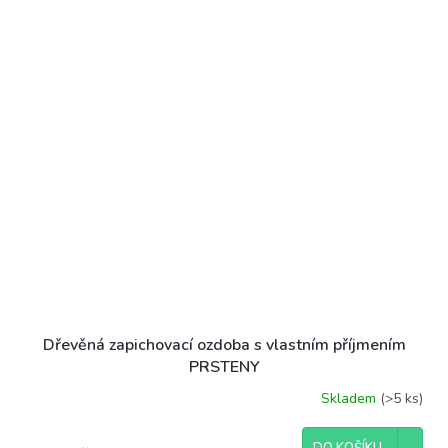
Dřevěná zapichovací ozdoba s vlastním příjmením
PRSTENY
Skladem
(>5 ks)
Průměrné
hodnocení
produktu