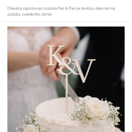
Dřevěná zapichovací ozdoba Pan & Paní je skvělou dekorací na
ozdobu svatebního dortu!