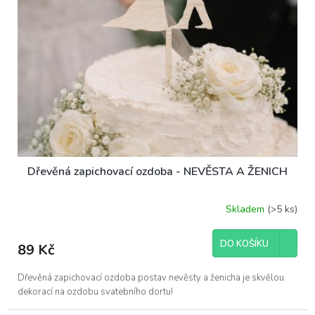
Dřevěná zapichovací ozdoba - NEVĚSTA A ŽENICH
Skladem
(>5 ks)
DO KOŠÍKU
89 Kč
Dřevěná zapichovací ozdoba postav nevěsty a ženicha je skvělou
dekorací na ozdobu svatebního dortu!