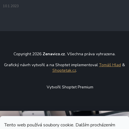
s
u
10.1.2023
Copyright 2026
Zenavico.cz
. Všechna práva vyhrazena.
Grafický návrh vytvořil a na Shoptet implementoval
Tomáš Hlad
&
Shoptetak.cz
.
Vytvořil Shoptet Premium
Tento web používá soubory cookie. Dalším procházením