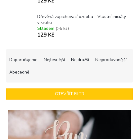
129 Kč
Dřevěná zapichovací ozdoba - Vlastní iniciály
v kruhu
Skladem
(>5 ks)
129 Kč
Ř
a
Doporučujeme
Nejlevnější
Nejdražší
Nejprodávanější
z
e
Abecedně
n
í
p
OTEVŘÍT FILTR
r
o
V
d
ý
u
p
k
i
t
s