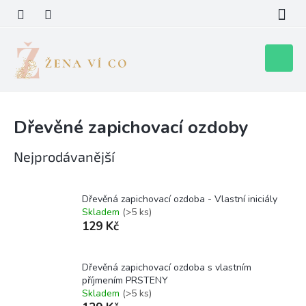
Přejít
na
obsah
Nákupní
košík
Dřevěné zapichovací ozdoby
Nejprodávanější
Dřevěná zapichovací ozdoba - Vlastní iniciály
Skladem
(>5 ks)
129 Kč
Dřevěná zapichovací ozdoba s vlastním
příjmením PRSTENY
Skladem
(>5 ks)