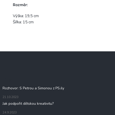
Rozměr:
Výška: 19,5 cm
Šířka: 15 cm
Z
á
p
a
t
Blog
í
Rozhovor: S Petrou a Simonou z PS.ily
21.10.2023
Jak podpořit dětskou kreativitu?
24.9.2023