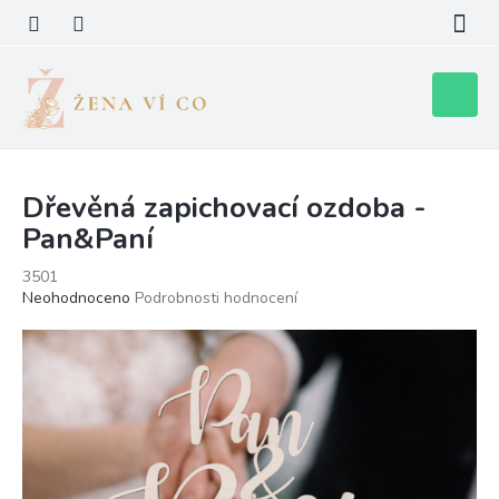
Přejít
na
obsah
Nákupní
košík
Dřevěná zapichovací ozdoba -
Pan&Paní
3501
Průměrné
Neohodnoceno
Podrobnosti hodnocení
hodnocení
produktu
je
0,0
z
5
hvězdiček.