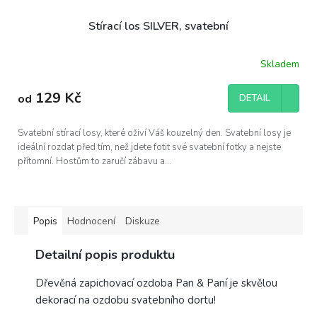
Stírací los SILVER, svatební
Skladem
129 Kč
od
DETAIL
Svatební stírací losy, které oživí Váš kouzelný den. Svatební losy je
ideální rozdat před tím, než jdete fotit své svatební fotky a nejste
přítomní. Hostům to zaručí zábavu a...
Popis
Hodnocení
Diskuze
Detailní popis produktu
Dřevěná zapichovací ozdoba Pan & Paní je skvělou
dekorací na ozdobu svatebního dortu!