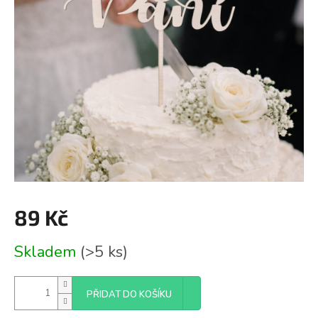
89 Kč
Měrná
Skladem
(>5 ks)
cena:
PŘIDAT DO KOŠÍKU