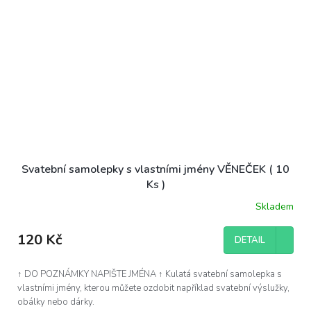
Svatební samolepky s vlastními jmény VĚNEČEK ( 10
Ks )
Skladem
120 Kč
DETAIL
↑ DO POZNÁMKY NAPIŠTE JMÉNA ↑ Kulatá svatební samolepka s
vlastními jmény, kterou můžete ozdobit například svatební výslužky,
obálky nebo dárky.