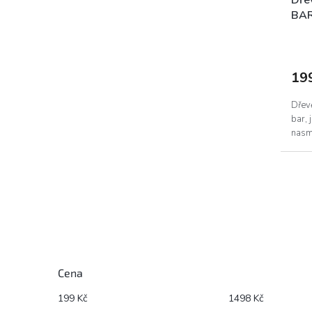
BAR
19
Dřev
bar, 
nasm
Cena
199
Kč
1498
Kč