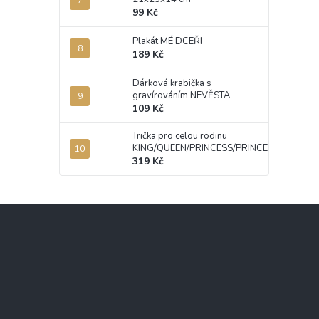
99 Kč
Plakát MÉ DCEŘI
189 Kč
Dárková krabička s
gravírováním NEVĚSTA
109 Kč
Trička pro celou rodinu
KING/QUEEN/PRINCESS/PRINCE
319 Kč
Z
á
p
a
t
í