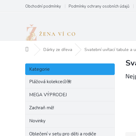
Přejít
Obchodní podmínky
Podmínky ochrany osobních údajů
na
obsah
Domů
Dárky ze dřeva
Svatební uvítací tabule a 
Sv
P
Přeskočit
o
Kategorie
kategorie
s
Nej
t
Plážová kolekce🐚🌺
r
a
MEGA VÝPRODEJ
n
Zachraň mě!
n
í
Novinky
p
a
Oblečení v setu pro děti a rodiče
Ř
n