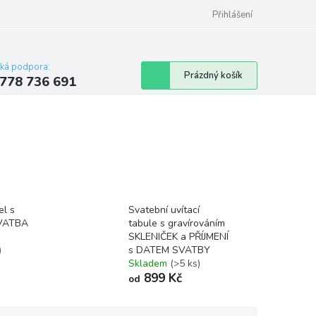
Přihlášení
cká podpora:
Nákupní
Prázdný košík
778 736 691
košík
el s
Svatební uvítací
SVATBA
tabule s gravírováním
SKLENIČEK a PŘÍJMENÍ
)
s DATEM SVATBY
Skladem
(>5 ks)
899 Kč
od