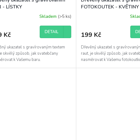
 - LÍSTKY
FOTOKOUTEK - KVĚTINY
Skladem
(>5 ks)
Skl
DETAIL
DE
9 Kč
199 Kč
ěný ukazatel s gravírovaným textem
Dřevěný ukazatel s gravírovaný
je skvělý způsob, jak svatebčany
raut, je skvělý způsob, jak svat
ěrovat k Vašemu baru.
nasměrovat k Vašemu fotokoutk