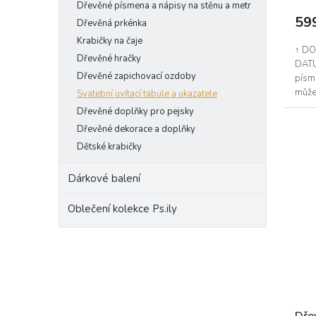
Dřevěné písmena a nápisy na stěnu a metr
59
Dřevěná prkénka
Krabičky na čaje
↑ DO
Dřevěné hračky
DATU
Dřevěné zapichovací ozdoby
písme
můžet
Svatební uvítací tabule a ukazatele
písme
Dřevěné doplňky pro pejsky
Dřevěné dekorace a doplňky
Dětské krabičky
Dárkové balení
Oblečení kolekce Ps.ily
Dře