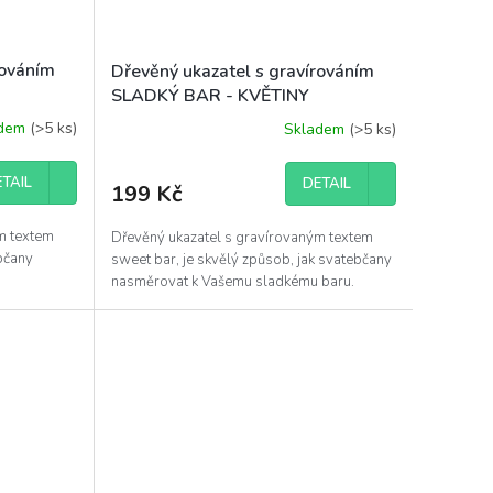
rováním
Dřevěný ukazatel s gravírováním
SLADKÝ BAR - KVĚTINY
adem
(>5 ks)
Skladem
(>5 ks)
TAIL
DETAIL
199 Kč
m textem
Dřevěný ukazatel s gravírovaným textem
ebčany
sweet bar, je skvělý způsob, jak svatebčany
nasměrovat k Vašemu sladkému baru.