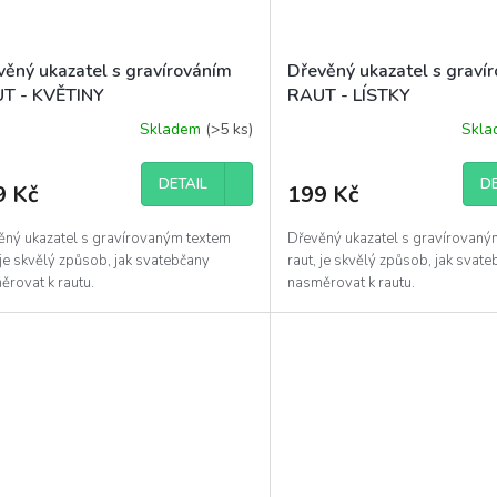
věný ukazatel s gravírováním
Dřevěný ukazatel s graví
T - KVĚTINY
RAUT - LÍSTKY
Skladem
(>5 ks)
Skl
DETAIL
DE
9 Kč
199 Kč
ěný ukazatel s gravírovaným textem
Dřevěný ukazatel s gravírovaný
 je skvělý způsob, jak svatebčany
raut, je skvělý způsob, jak svat
ěrovat k rautu.
nasměrovat k rautu.