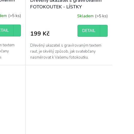
Dřevěný ukazatel s gravírováním
FOTOKOUTEK - LÍSTKY
adem
(>5 ks)
Skladem
(>5 ks)
TAIL
DETAIL
199 Kč
m textem
Dřevěný ukazatel s gravírovaným textem
ebčany
raut, je skvělý způsob, jak svatebčany
u.
nasměrovat k Vašemu fotokoutku.