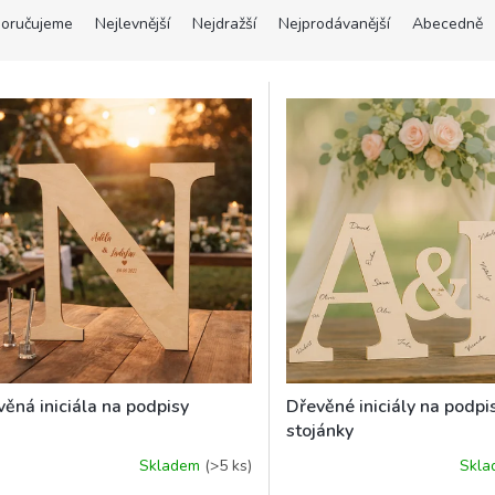
oručujeme
Nejlevnější
Nejdražší
Nejprodávanější
Abecedně
ěná iniciála na podpisy
Dřevěné iniciály na podpi
stojánky
Skladem
(>5 ks)
Skl