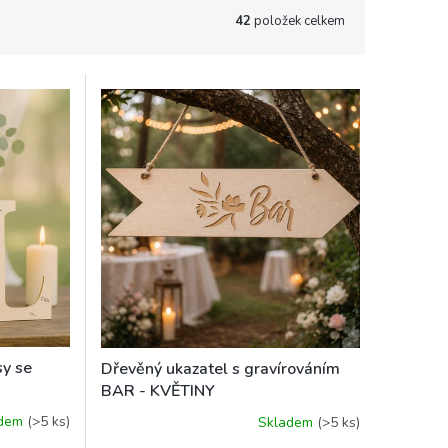
42
položek celkem
sy se
Dřevěný ukazatel s gravírováním
BAR - KVĚTINY
adem
(>5 ks)
Skladem
(>5 ks)