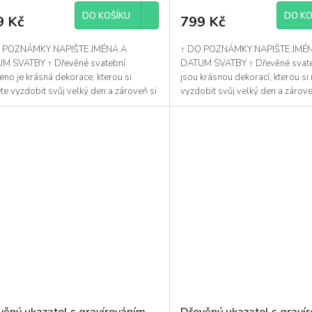
DO KOŠÍKU
DO KO
9 Kč
799 Kč
 POZNÁMKY NAPIŠTE JMÉNA A
↑ DO POZNÁMKY NAPIŠTE JMÉ
M SVATBY ↑ Dřevěné svatební
DATUM SVATBY ↑ Dřevěné svateb
no je krásná dekorace, kterou si
jsou krásnou dekorací, kterou si
e vyzdobit svůj velký den a zároveň si
vyzdobit svůj velký den a zárove
no s podpisy Vašich hostů...
písmeno s podpisy Vašich...
věný ukazatel s gravírováním
Dřevěný ukazatel s graví