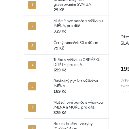
gravírováním SVATBA
29 Kč
Mušelínové pončo s výšivkou
JMÉNA, pro dítě
329 Kč
Dře
SLA
Černý rámeček 30 x 40 cm
79 Kč
Tričko s výšivkou OBRÁZKU
DÍTĚTE, pro muže
19
699 Kč
Dřev
Bavlněný pytlík s výšivkou
JMÉNA
sweet
189 Kč
nasm
Mušelínové pončo s výšivkou
JMÉNA a MOŘE, pro dítě
329 Kč
Box na hračky- velryby
21x25x14 cm