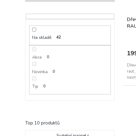
Dře
RAU
Na skladě
42
19
Akce
0
Dřev
raut,
Novinka
0
nasm
Tip
0
Top 10 produktů
Svatební magnet s