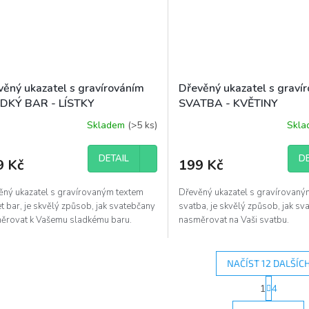
věný ukazatel s gravírováním
Dřevěný ukazatel s graví
DKÝ BAR - LÍSTKY
SVATBA - KVĚTINY
Skladem
(>5 ks)
Skl
DETAIL
DE
9 Kč
199 Kč
ěný ukazatel s gravírovaným textem
Dřevěný ukazatel s gravírovaný
 bar, je skvělý způsob, jak svatebčany
svatba, je skvělý způsob, jak s
ěrovat k Vašemu sladkému baru.
nasměrovat na Vaši svatbu.
NAČÍST 12 DALŠÍC
S
1
4
O
t
r
v