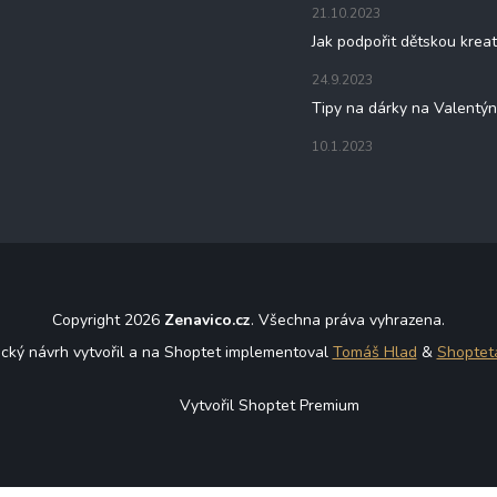
21.10.2023
Jak podpořit dětskou kreat
24.9.2023
Tipy na dárky na Valentý
10.1.2023
Copyright 2026
Zenavico.cz
. Všechna práva vyhrazena.
ický návrh vytvořil a na Shoptet implementoval
Tomáš Hlad
&
Shoptet
Vytvořil Shoptet Premium