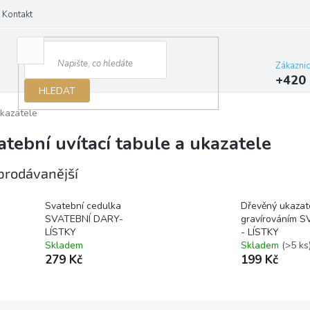
Kontakt
Zákazni
+420 
HLEDAT
ukazatele
atební uvítací tabule a ukazatele
prodávanější
Svatební cedulka
Dřevěný ukazat
SVATEBNÍ DARY-
gravírováním 
LÍSTKY
- LÍSTKY
Skladem
Skladem
(>5 ks
279 Kč
199 Kč