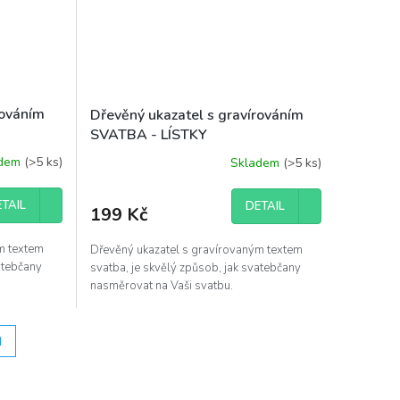
rováním
Dřevěný ukazatel s gravírováním
SVATBA - LÍSTKY
adem
(>5 ks)
Skladem
(>5 ks)
TAIL
DETAIL
199 Kč
m textem
Dřevěný ukazatel s gravírovaným textem
vatebčany
svatba, je skvělý způsob, jak svatebčany
nasměrovat na Vaši svatbu.
H