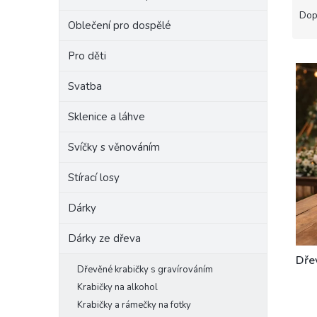
a
e
Dop
Oblečení pro dospělé
z
l
e
Pro děti
V
n
ý
í
Svatba
p
p
i
r
Sklenice a láhve
s
o
p
d
Svíčky s věnováním
r
u
o
k
Stírací losy
d
t
u
ů
Dárky
k
t
Dárky ze dřeva
ů
Dřev
Dřevěné krabičky s gravírováním
Krabičky na alkohol
Krabičky a rámečky na fotky