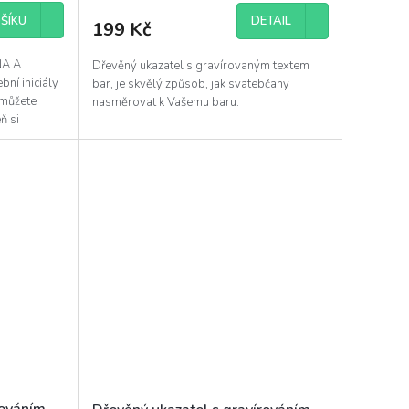
ŠÍKU
DETAIL
199 Kč
NA A
Dřevěný ukazatel s gravírovaným textem
ní iniciály
bar, je skvělý způsob, jak svatebčany
 můžete
nasměrovat k Vašemu baru.
ň si
rováním