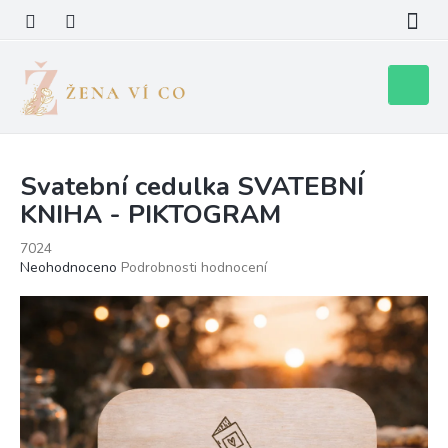
Přejít
na
obsah
Nákupní
košík
Svatební cedulka SVATEBNÍ
KNIHA - PIKTOGRAM
7024
Průměrné
Neohodnoceno
Podrobnosti hodnocení
hodnocení
produktu
je
0,0
z
5
hvězdiček.