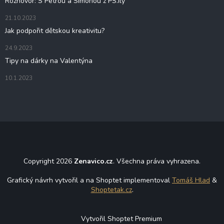
Rozhovor: S Petrou a Simonou z PS.ily
21.10.2023
Jak podpořit dětskou kreativitu?
24.9.2023
Tipy na dárky na Valentýna
10.1.2023
Copyright 2026
Zenavico.cz
. Všechna práva vyhrazena.
Grafický návrh vytvořil a na Shoptet implementoval
Tomáš Hlad
&
Shoptetak.cz
.
Vytvořil Shoptet Premium