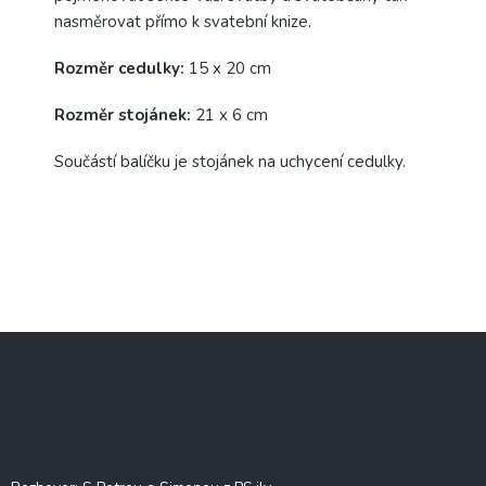
nasměrovat přímo k svatební knize.
Rozměr cedulky:
15 x 20 cm
Rozměr stojánek:
21 x 6 cm
Součástí balíčku je stojánek na uchycení cedulky.
Z
á
p
a
t
Blog
í