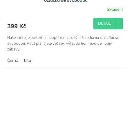
rozlučku se svobodou
Skladem
DETAIL
399 Kč
Naše tričko je perfektním doplňkem pro tým ženicha na rozlučku se
svobodou. Ať už plánujete večírek, výlet do hor nebo den plný
zábavy.
Černá
Bílá