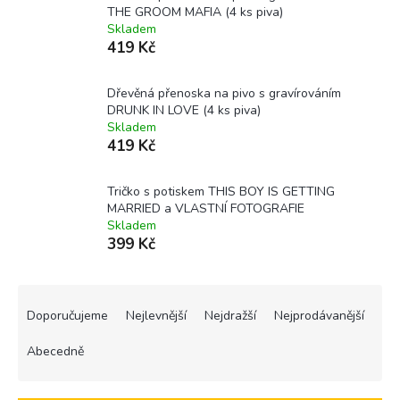
THE GROOM MAFIA (4 ks piva)
Skladem
419 Kč
Dřevěná přenoska na pivo s gravírováním
DRUNK IN LOVE (4 ks piva)
Skladem
419 Kč
Tričko s potiskem THIS BOY IS GETTING
MARRIED a VLASTNÍ FOTOGRAFIE
Skladem
399 Kč
Ř
a
Doporučujeme
Nejlevnější
Nejdražší
Nejprodávanější
z
e
Abecedně
n
í