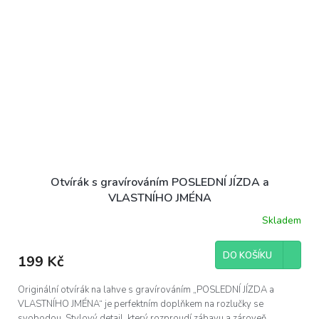
Otvírák s gravírováním POSLEDNÍ JÍZDA a
VLASTNÍHO JMÉNA
Skladem
DO KOŠÍKU
199 Kč
Originální otvírák na lahve s gravírováním „POSLEDNÍ JÍZDA a
VLASTNÍHO JMÉNA“ je perfektním doplňkem na rozlučky se
svobodou. Stylový detail, který rozproudí zábavu a zároveň...