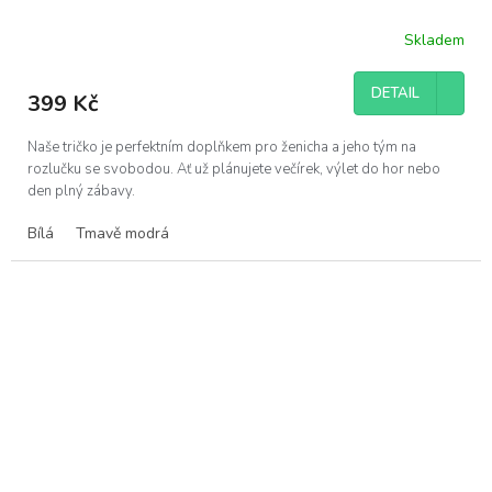
Skladem
DETAIL
399 Kč
Naše tričko je perfektním doplňkem pro ženicha a jeho tým na
rozlučku se svobodou. Ať už plánujete večírek, výlet do hor nebo
den plný zábavy.
Bílá
Tmavě modrá