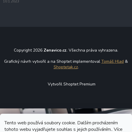
10.1.2023
Copyright 2026
Zenavico.cz
. Všechna práva vyhrazena.
Grafický návrh vytvořil a na Shoptet implementoval
Tomáš Hlad
&
Shoptetak.cz
.
Vytvořil Shoptet Premium
Tento web používá soubory cookie. Dalším procházením
tohoto webu vyjadřujete souhlas s jejich používáním.. Více