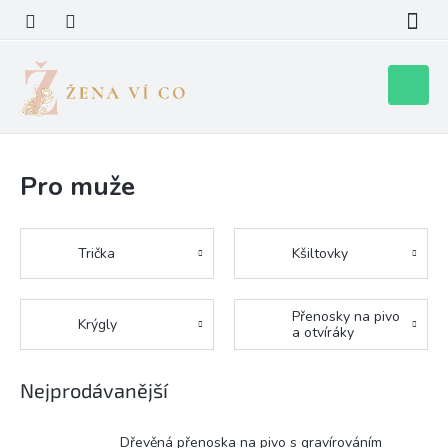
Přejít
na
obsah
Nákupní
košík
Pro muže
Trička
Kšiltovky
Přenosky na pivo
Krýgly
a otvíráky
Nejprodávanější
Dřevěná přenoska na pivo s gravírováním