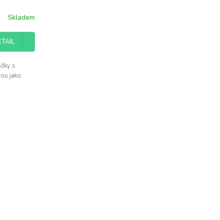
Skladem
ETAIL
žky s
bou jako