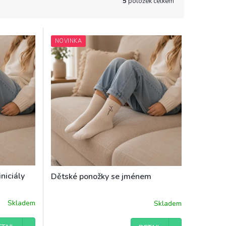
5
položek celkem
NOVINKA
niciály
Dětské ponožky se jménem
Skladem
Skladem