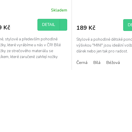
Skladem
DETAIL
D
9 Kč
189 Kč
né, stylové a především pohodlné
Stylové a pohodlné dětské pono
ky, které vyrábíme u nás v ČR! Bílé
výšivkou "MINI" jsou ideální vol
žky ze strečového materiálu se
dárek nebo jen tak pro radost.
íkem, které zaručeně zahřejí nožky
Černá
Bílá
Béžová
o dítěte.
O
v
l
á
d
a
c
í
p
r