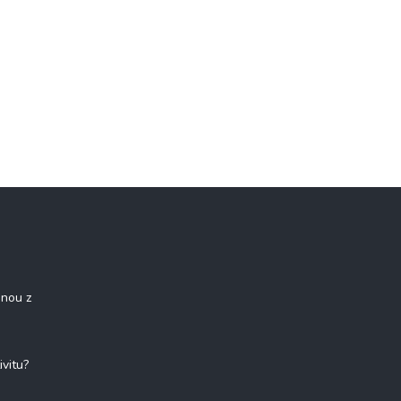
onou z
ivitu?