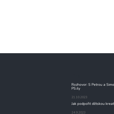
Blog
Rozhovor: S Petrou a Sim
PS.ily
21.10.2023
Jak podpořit dětskou kreat
24.9.2023