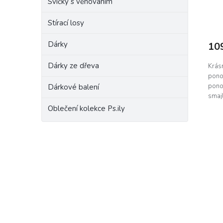
Svíčky s věnováním
Stírací losy
Dárky
10
Dárky ze dřeva
Krás
ponož
pono
Dárkové balení
smajl
Vašeh
Oblečení kolekce Ps.ily