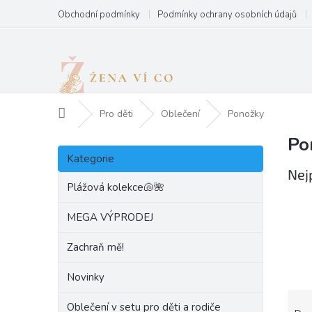
Přejít
Obchodní podmínky
Podmínky ochrany osobních údajů
na
obsah
Domů
Pro děti
Oblečení
Ponožky
Po
P
Přeskočit
o
Kategorie
kategorie
s
Nej
t
Plážová kolekce🐚🌺
r
a
MEGA VÝPRODEJ
n
Zachraň mě!
n
í
Novinky
p
a
Ř
Oblečení v setu pro děti a rodiče
n