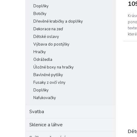
10
Doplňky
Botičky
Krás
Dřevěné krabičky a doplňky
pono
texte
Dekorace na zeď
které
Dětské oslavy
streč
Výbava do postýlky
Hračky
Odrážedla
Úložné boxy na hračky
Bavlněné pytlíky
Fusaky z ovčí vlny
Doplňky
Nafukovačky
Svatba
Sklenice a láhve
Dět