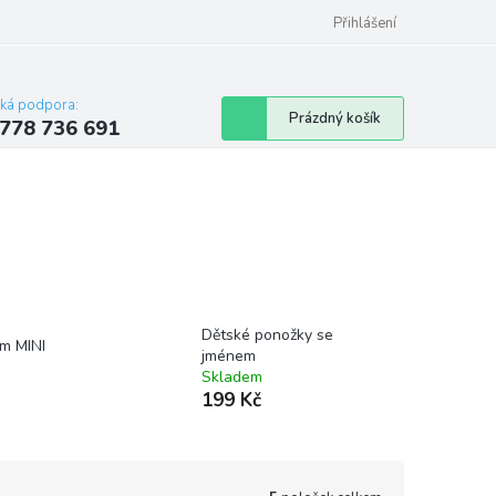
Přihlášení
cká podpora:
Nákupní
Prázdný košík
778 736 691
košík
Dětské ponožky se
ím MINI
jménem
Skladem
199 Kč