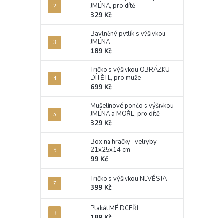
JMÉNA, pro dítě
329 Kč
Bavlněný pytlík s výšivkou
JMÉNA
189 Kč
Tričko s výšivkou OBRÁZKU
DÍTĚTE, pro muže
699 Kč
Mušelínové pončo s výšivkou
JMÉNA a MOŘE, pro dítě
329 Kč
Box na hračky- velryby
21x25x14 cm
99 Kč
Tričko s výšivkou NEVĚSTA
399 Kč
Plakát MÉ DCEŘI
189 Kč