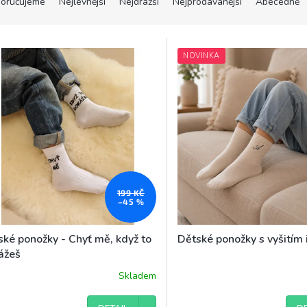
oručujeme
Nejlevnější
Nejdražší
Nejprodávanější
Abecedně
NOVINKA
199 KČ
–45 %
ské ponožky - Chyť mě, když to
Dětské ponožky s vyšitím i
ážeš
Skladem