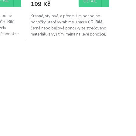
TAIL
DETAIL
199 Kč
ohodlné
Krásné, stylové, a především pohodlné
 ČR! Bílé
ponožky, které vyrábíme u nás v ČR! Bílé,
vého
černé nebo béžové ponožky ze strečového
evé ponožce,
materiálu s vyšitím jména na levé ponožce,
které...