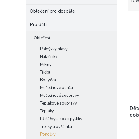
a
Dop
e
z
Oblečení pro dospělé
l
e
V
n
Pro děti
ý
í
p
p
Oblečení
i
r
s
o
Pokrývky hlavy
p
d
Nákrčníky
r
u
Mikiny
o
k
Trička
d
t
Bodýčka
u
ů
k
Mušelínové ponča
t
Mušelínové soupravy
ů
Teplákové soupravy
Dět
Tepláky
dok
Lácláčky a spací pytlíky
Trenky a pyžámka
Ponožky