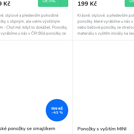
DETAIL
DE
9 Kč
199 Kč
né, stylové a především pohodlné
Krásné, stylové, a především p
žky s vtipným, ale velmi výstižným
ponožky, které vyrábíme u nás v
m - Chyť mě, když to dokážeš. Ponožky,
nebo béžové ponožky ze strečo
 vyrábíme u nás v ČR! Bílé ponožky ze
materiálu s vyšitím iniciály na l
ového...
které...
199 KČ
–45 %
ské ponožky se smajlíkem
Ponožky s vyšitím MINI