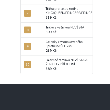
Trička pro celou rodinu
KING/QUEEN/PRINCESS/PRINCE
319 Kč
Tričko s výšivkou NEVĚSTA
399 Kč
Čelenky z vroubkovaného
úpletu MAŠLE 2ks
219 Kč
Dřevěné ramínka NEVĚSTA A
ŽENICH - PŘÍRODNÍ
389 Kč
Z
á
p
a
t