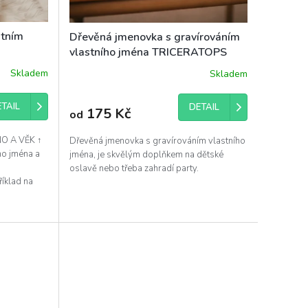
stním
Dřevěná jmenovka s gravírováním
vlastního jména TRICERATOPS
Skladem
Skladem
TAIL
DETAIL
175 Kč
od
O A VĚK ↑
Dřevěná jmenovka s gravírováním vlastního
ho jména a
jména, je skvělým doplňkem na dětské
oslavě nebo třeba zahradí party.
říklad na