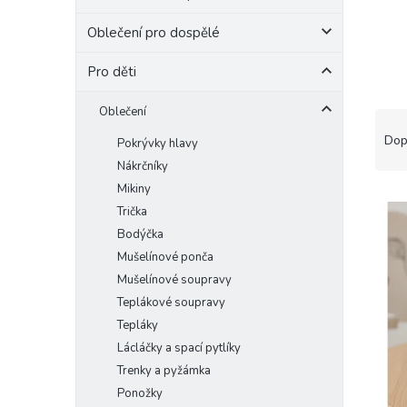
e
Oblečení pro dospělé
l
Pro děti
Oblečení
Ř
a
Dop
Pokrývky hlavy
z
Nákrčníky
e
Mikiny
V
n
Trička
ý
í
Bodýčka
p
p
i
r
Mušelínové ponča
s
o
Mušelínové soupravy
p
d
Teplákové soupravy
r
u
Tepláky
o
k
Lácláčky a spací pytlíky
d
t
Trenky a pyžámka
u
ů
Ponožky
k