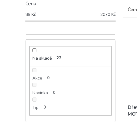
Cena
Čer
89
Kč
2070
Kč
Na skladě
22
Akce
0
Novinka
0
Dře
Tip
0
MO