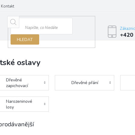
Kontakt
Zákazni
+420 
HLEDAT
tské oslavy
Dřevěné
Dřevěné přání
zapichovací
ozdoby
Narozeninové
losy
prodávanější