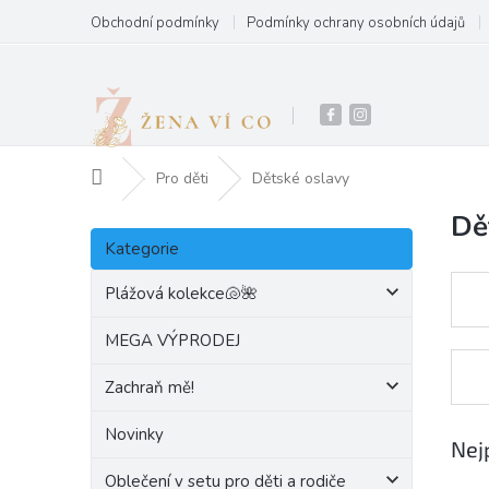
Přejít
Obchodní podmínky
Podmínky ochrany osobních údajů
na
obsah
Domů
Pro děti
Dětské oslavy
Dě
P
Přeskočit
o
Kategorie
kategorie
s
t
Plážová kolekce🐚🌺
r
a
MEGA VÝPRODEJ
n
Zachraň mě!
n
í
Novinky
p
Nej
a
Oblečení v setu pro děti a rodiče
n