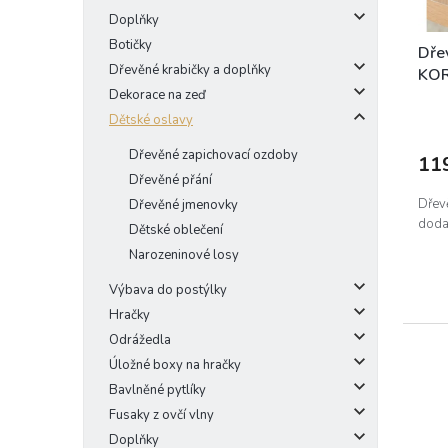
t
Doplňky
ů
Botičky
Dře
Dřevěné krabičky a doplňky
KO
Dekorace na zeď
Dětské oslavy
Dřevěné zapichovací ozdoby
11
Dřevěné přání
Dřev
Dřevěné jmenovky
doda
Dětské oblečení
Narozeninové losy
Výbava do postýlky
Hračky
Odrážedla
Úložné boxy na hračky
Bavlněné pytlíky
Fusaky z ovčí vlny
Doplňky