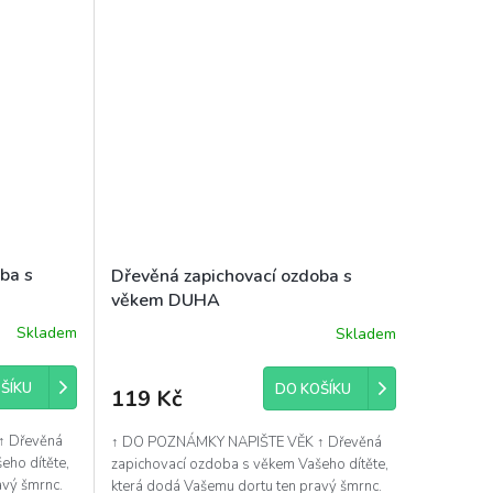
ba s
Dřevěná zapichovací ozdoba s
věkem DUHA
Skladem
Skladem
ŠÍKU
DO KOŠÍKU
119 Kč
↑ Dřevěná
↑ DO POZNÁMKY NAPIŠTE VĚK ↑ Dřevěná
eho dítěte,
zapichovací ozdoba s věkem Vašeho dítěte,
avý šmrnc.
která dodá Vašemu dortu ten pravý šmrnc.