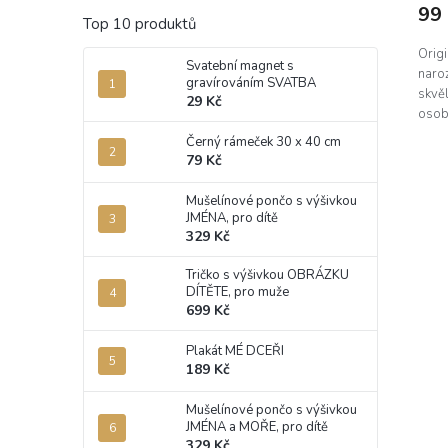
99
Top 10 produktů
Origi
Svatební magnet s
naro
gravírováním SVATBA
skvěl
29 Kč
osobn
Černý rámeček 30 x 40 cm
79 Kč
Mušelínové pončo s výšivkou
JMÉNA, pro dítě
329 Kč
Tričko s výšivkou OBRÁZKU
DÍTĚTE, pro muže
699 Kč
Plakát MÉ DCEŘI
189 Kč
Mušelínové pončo s výšivkou
JMÉNA a MOŘE, pro dítě
329 Kč