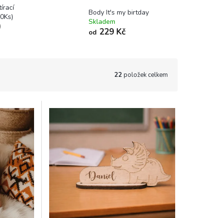
írací
Body It's my birtday
0Ks)
Skladem
)
229 Kč
od
22
položek celkem