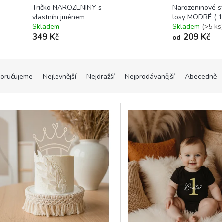
Tričko NAROZENINY s
Narozeninové st
vlastním jménem
losy MODRÉ ( 1
Skladem
Skladem
(>5 ks
349 Kč
209 Kč
od
oručujeme
Nejlevnější
Nejdražší
Nejprodávanější
Abecedně