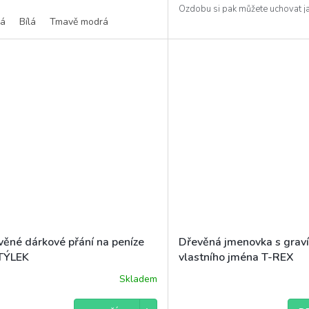
Ozdobu si pak můžete uchovat j
ná
Bílá
Tmavě modrá
památku...
věné dárkové přání na peníze
Dřevěná jmenovka s grav
TÝLEK
vlastního jména T-REX
Skladem