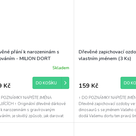
věné přání k narozeninám s
Dřevěné zapichovací ozdo
ováním - MILION DORT
vlastním jménem (3 Ks)
DINOSAURUS
Skladem
DO KOŠÍKU
DO KO
9 Kč
159 Kč
 POZNÁMKY NAPIŠTE JMÉNA
↑ DO POZNÁMKY NAPIŠTE JMÉ
JÍCÍCH ↑ Originální dřevěné dárkové
Dřevěné zapichovací ozdoby ve 
í k narozeninám s gravírovaným
dinosaurů s se jménem Vašeho dí
áním, je skvělý způsob, jak darovat
dodá Vašemu dortu ten pravý š
e více osobně. Ideální...
Ozdoby si pak můžete uchovat...