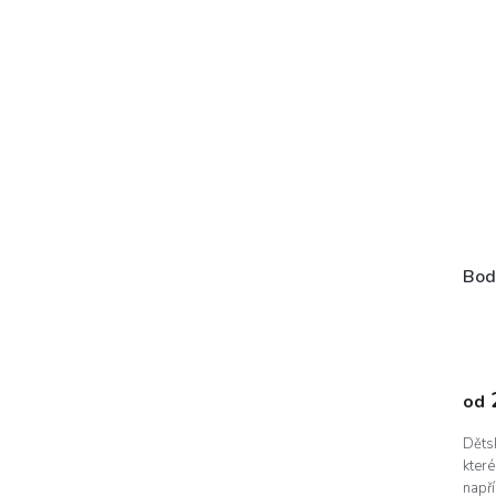
Body
od
Dětsk
které
napří