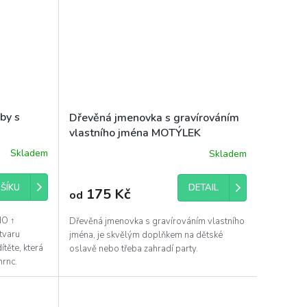
by s
Dřevěná jmenovka s gravírováním
vlastního jména MOTÝLEK
Skladem
Skladem
ŠÍKU
DETAIL
175 Kč
od
NO ↑
Dřevěná jmenovka s gravírováním vlastního
tvaru
jména, je skvělým doplňkem na dětské
těte, která
oslavě nebo třeba zahradí party.
mrnc.