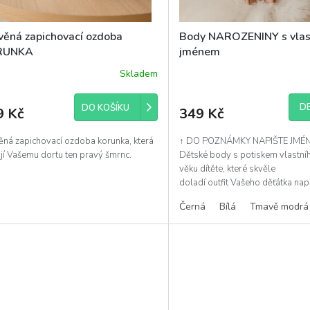
věná zapichovací ozdoba
Body NAROZENINY s vla
RUNKA
jménem
Skladem
Průměrné
hodnocení
produktu
DE
DO KOŠÍKU
9 Kč
349 Kč
je
5,0
z
ěná zapichovací ozdoba korunka, která
↑ DO POZNÁMKY NAPIŠTE JMÉN
5
jí Vašemu dortu ten pravý šmrnc.
Dětské body s potiskem vlastní
hvězdiček.
věku dítěte, které skvěle
doladí outfit Vašeho děťátka nap
jeho narozeninové oslavě.
Černá
Bílá
Tmavě modrá