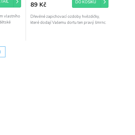
TAIL
DO KOŠÍKU
89 Kč
m vlastního
Dřevěné zapichovací ozdoby hvězdičky,
dětské
které dodají Vašemu dortu ten pravý šmrnc.
.
H