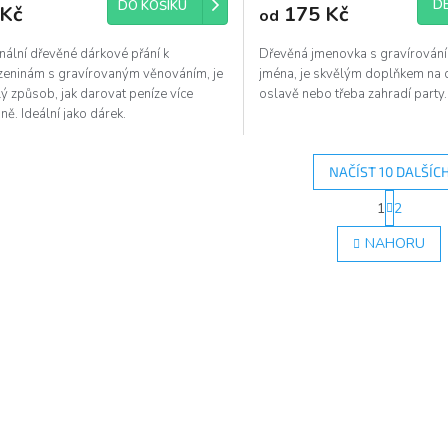
DE
DO KOŠÍKU
 Kč
175 Kč
od
nální dřevěné dárkové přání k
Dřevěná jmenovka s gravírování
zeninám s gravírovaným věnováním, je
jména, je skvělým doplňkem na 
ý způsob, jak darovat peníze více
oslavě nebo třeba zahradí party
ě. Ideální jako dárek.
NAČÍST 10 DALŠÍC
S
1
2
O
t
r
v
NAHORU
á
l
n
á
k
d
o
a
v
c
á
í
n
p
í
r
v
k
y