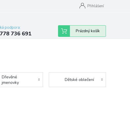
Přihlášení
cká podpora:
Nákupní
Prázdný košík
778 736 691
košík
Dřevěné
Dětské oblečení
jmenovky