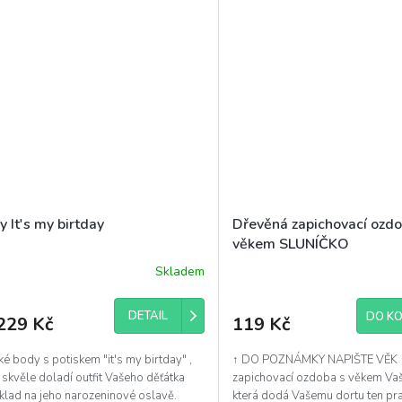
 It's my birtday
Dřevěná zapichovací ozdo
věkem SLUNÍČKO
Skladem
DETAIL
DO KO
229 Kč
119 Kč
é body s potiskem "it's my birtday" ,
↑ DO POZNÁMKY NAPIŠTE VĚK 
 skvěle doladí outfit Vašeho děťátka
zapichovací ozdoba s věkem Vaš
klad na jeho narozeninové oslavě.
která dodá Vašemu dortu ten pr