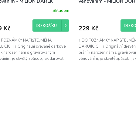
ováním - MILION DÁREK
věnováním - MILION DOR
Skladem
DO KOŠÍKU
DO KO
9 Kč
229 Kč
 POZNÁMKY NAPIŠTE JMÉNA
↑ DO POZNÁMKY NAPIŠTE JMÉ
JÍCÍCH ↑ Originální dřevěné dárkové
DARUJÍCÍCH ↑ Originální dřevě
í k narozeninám s gravírovaným
přání k narozeninám s gravírov
áním, je skvělý způsob, jak darovat
věnováním, je skvělý způsob, ja
e více osobně. Ideální...
peníze více osobně. Ideální...
O
v
l
á
d
a
c
í
p
r
v