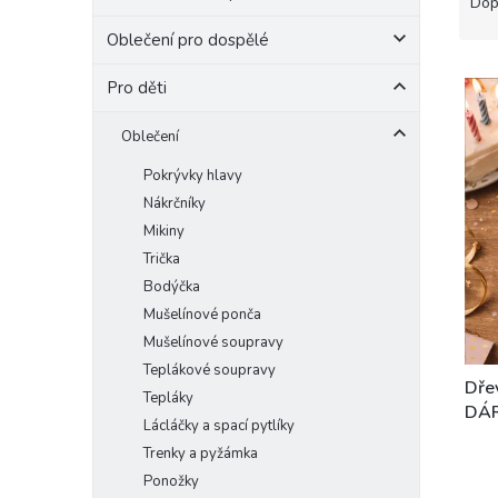
a
Dop
e
z
Oblečení pro dospělé
l
e
V
n
Pro děti
ý
í
p
p
Oblečení
i
r
s
o
Pokrývky hlavy
p
d
Nákrčníky
r
u
Mikiny
o
k
Trička
d
t
Bodýčka
u
ů
k
Mušelínové ponča
t
Mušelínové soupravy
ů
Teplákové soupravy
Dře
Tepláky
DÁ
Lácláčky a spací pytlíky
Trenky a pyžámka
Ponožky