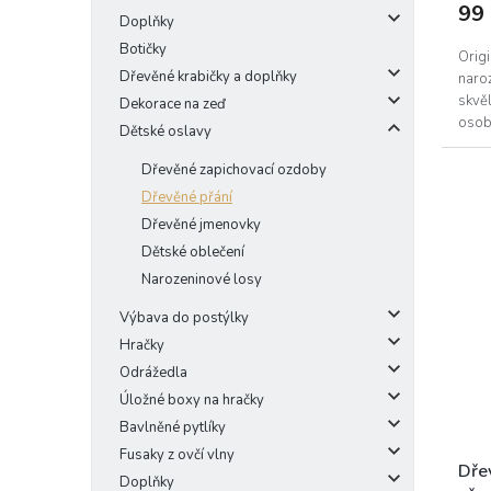
99
Doplňky
Botičky
Origi
Dřevěné krabičky a doplňky
naro
skvěl
Dekorace na zeď
osobn
Dětské oslavy
Dřevěné zapichovací ozdoby
Dřevěné přání
Dřevěné jmenovky
Dětské oblečení
Narozeninové losy
Výbava do postýlky
Hračky
Odrážedla
Úložné boxy na hračky
Bavlněné pytlíky
Fusaky z ovčí vlny
Dře
Doplňky