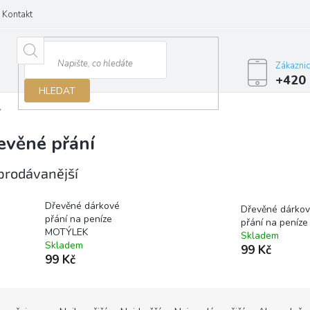
Kontakt
Zákazni
+420 
HLEDAT
í
evěné přání
prodávanější
Dřevěné dárkové
Dřevěné dárko
přání na peníze
přání na peníz
MOTÝLEK
Skladem
Skladem
99 Kč
99 Kč