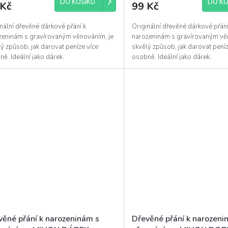
DO KOŠÍKU
DO KO
 Kč
99 Kč
nální dřevěné dárkové přání k
Originální dřevěné dárkové přání
zeninám s gravírovaným věnováním, je
narozeninám s gravírovaným vě
ý způsob, jak darovat peníze více
skvělý způsob, jak darovat peníz
ě. Ideální jako dárek.
osobně. Ideální jako dárek.
věné přání k narozeninám s
Dřevěné přání k narozeni