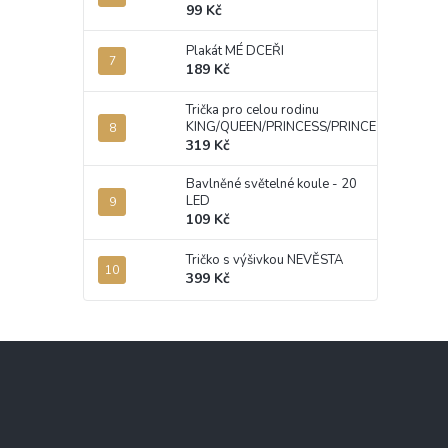
99 Kč
Plakát MÉ DCEŘI
189 Kč
Trička pro celou rodinu
KING/QUEEN/PRINCESS/PRINCE
319 Kč
Bavlněné světelné koule - 20
LED
109 Kč
Tričko s výšivkou NEVĚSTA
399 Kč
Z
á
p
a
t