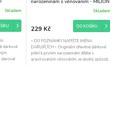
T
narozeninám s věnováním - MILION
BALÓNKY
Skladem
Skladem
ŠÍKU
DO KOŠÍKU
229 Kč
NA
↑ DO POZNÁMKY NAPIŠTE JMÉNA
né dárkové
DARUJÍCÍCH ↑ Originální dřevěné dárkové
aným
přání k prvním narozeninám dítěte s
k darovat
gravírovaným věnováním, je skvělý způsob,
jak darovat peníze více...