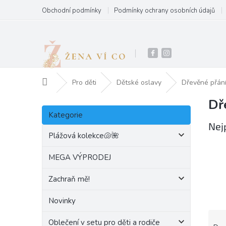
Přejít
Obchodní podmínky
Podmínky ochrany osobních údajů
na
obsah
Domů
Pro děti
Dětské oslavy
Dřevěné přán
Dř
P
Přeskočit
o
Kategorie
kategorie
s
Nej
t
Plážová kolekce🐚🌺
r
a
MEGA VÝPRODEJ
n
Zachraň mě!
n
í
Novinky
p
a
Ř
Oblečení v setu pro děti a rodiče
n