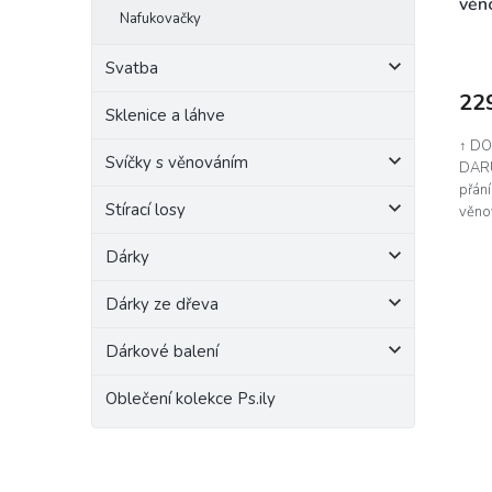
věn
Nafukovačky
Svatba
22
Sklenice a láhve
↑ DO
Svíčky s věnováním
DARU
přán
Stírací losy
věnov
peníz
Dárky
Dárky ze dřeva
Dárkové balení
Oblečení kolekce Ps.ily