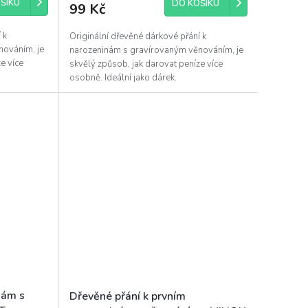
ŠÍKU
DO KOŠÍKU
99 Kč
 k
Originální dřevěné dárkové přání k
nováním, je
narozeninám s gravírovaným věnováním, je
e více
skvělý způsob, jak darovat peníze více
osobně. Ideální jako dárek.
nám s
Dřevěné přání k prvním