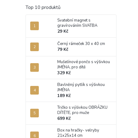
Top 10 produktů
Svatební magnet s
gravírováním SVATBA
29 Kč
Černý rámeček 30 x 40 cm
79 Kč
Mušelínové pončo s výšivkou
JMÉNA, pro dítě
329 Kč
Bavlněný pytlík s výšivkou
JMÉNA
189 Kč
Tričko s výšivkou OBRÁZKU
DÍTĚTE, pro muže
699 Kč
Box na hračky- velryby
21x25x14 cm