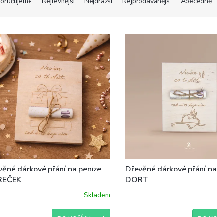
oručujeme
Nejlevnější
Nejdražší
Nejprodávanější
Abecedně
věné dárkové přání na peníze
Dřevěné dárkové přání na
REČEK
DORT
Skladem