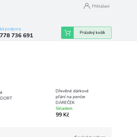
Přihlášení
cká podpora:
Nákupní
Prázdný košík
778 736 691
košík
Dřevěné dárkové
vé
přání na peníze
e DORT
DÁREČEK
Skladem
99 Kč