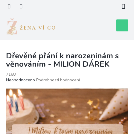
Přejít
na
obsah
Nákupní
košík
Dřevěné přání k narozeninám s
věnováním - MILION DÁREK
7168
Průměrné
Neohodnoceno
Podrobnosti hodnocení
hodnocení
produktu
je
0,0
z
5
hvězdiček.