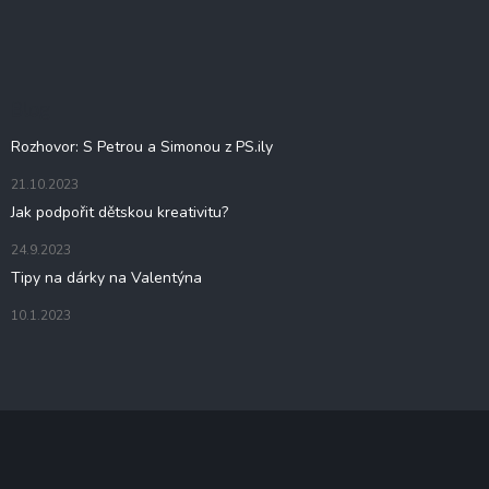
Z
á
p
a
t
Blog
í
Rozhovor: S Petrou a Simonou z PS.ily
21.10.2023
Jak podpořit dětskou kreativitu?
24.9.2023
Tipy na dárky na Valentýna
10.1.2023