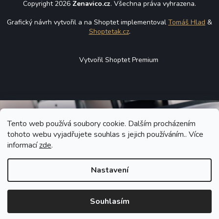
Copyright 2026
Zenavico.cz
. Všechna práva vyhrazena.
Grafický návrh vytvořil a na Shoptet implementoval
Tomáš Hlad
&
Shoptetak.cz
.
Vytvořil Shoptet Premium
Tento web používá soubory cookie. Dalším procházením
tohoto webu vyjadřujete souhlas s jejich používáním.. Více
informací
zde
.
Nastavení
Souhlasím