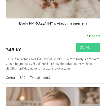
Body NAROZENINY s vlastním jménem
Skladem
Průměrné
hodnocení
produktu
DETAIL
349 Kč
je
5,0
z
↑ DO POZNÁMKY NAPIŠTE JMÉNO A VĚK ↑ Dětské body s potiskem
5
vlastního jména a věku dítěte, které skvěle doladí outfit Vašeho
hvězdiček.
děťátka například na jeho narozeninové oslavě.
Černá
Bílá
Tmavě modrá