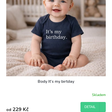
ů
p
r
o
d
u
k
t
ů
Body It's my birtday
Skladem
DETAIL
229 Kč
od