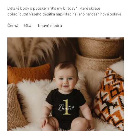
Dětské body s potiskem "it's my birtday" , které skvěle
doladí outfit Vašeho děťátka například na jeho narozeninové oslavě.
Černá
Bílá
Tmavě modrá