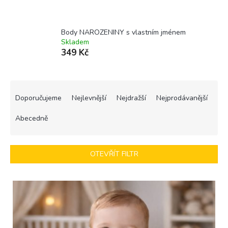
Body NAROZENINY s vlastním jménem
Skladem
349 Kč
Ř
a
Doporučujeme
Nejlevnější
Nejdražší
Nejprodávanější
z
e
Abecedně
n
í
p
OTEVŘÍT FILTR
r
o
V
d
ý
u
p
k
i
t
s