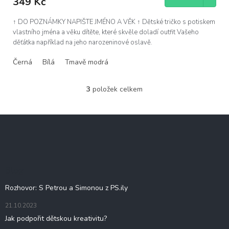
349 Kč
↑ DO POZNÁMKY NAPIŠTE JMÉNO A VĚK ↑ Dětské tričko s potiskem
vlastního jména a věku dítěte, které skvěle doladí outfit Vašeho
děťátka například na jeho narozeninové oslavě.
Černá
Bílá
Tmavě modrá
3
položek celkem
O
v
l
Z
á
á
d
p
a
c
a
í
t
Blog
p
í
r
Rozhovor: S Petrou a Simonou z PS.ily
v
k
21.10.2023
y
Jak podpořit dětskou kreativitu?
v