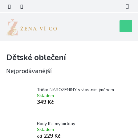
Přejít
na
obsah
Nákupní
košík
Dětské oblečení
Nejprodávanější
Tričko NAROZENINY s vlastním jménem
Skladem
349 Kč
Body It's my birtday
Skladem
229 Kč
od