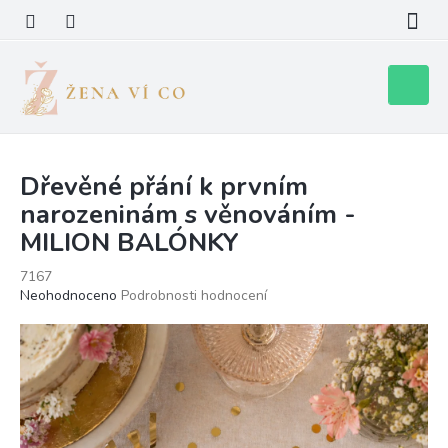
Přejít
na
obsah
Nákupní
košík
Dřevěné přání k prvním
narozeninám s věnováním -
MILION BALÓNKY
7167
Průměrné
Neohodnoceno
Podrobnosti hodnocení
hodnocení
produktu
je
0,0
z
5
hvězdiček.