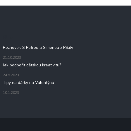
Z
á
p
a
t
Blog
í
Rozhovor: S Petrou a Simonou z PS.ily
21.10.2023
Jak podpořit dětskou kreativitu?
24.9.2023
Tipy na dárky na Valentýna
10.1.2023