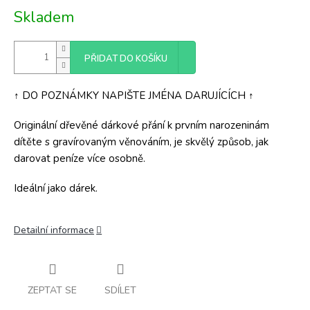
Měrná
Skladem
cena:
PŘIDAT DO KOŠÍKU
↑ DO POZNÁMKY NAPIŠTE JMÉNA DARUJÍCÍCH ↑
Originální dřevěné dárkové přání k prvním narozeninám
dítěte s gravírovaným věnováním, je skvělý způsob, jak
darovat peníze více osobně.
Ideální jako dárek.
Detailní informace
ZEPTAT SE
SDÍLET