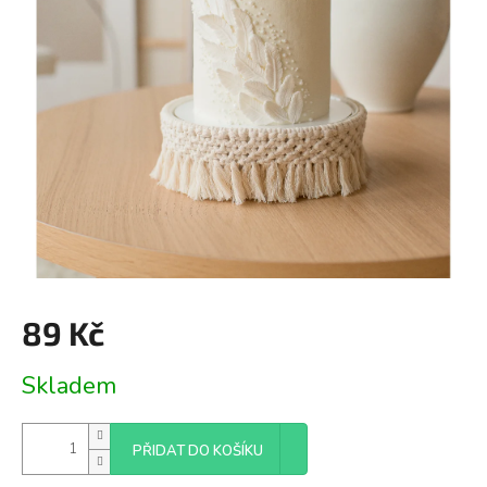
89 Kč
Měrná
Skladem
cena:
PŘIDAT DO KOŠÍKU