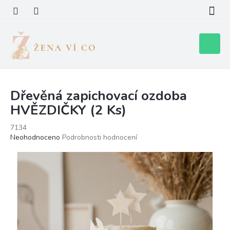
Přejít
na
obsah
Nákupní
košík
Dřevěná zapichovací ozdoba
HVĚZDIČKY (2 Ks)
7134
Průměrné
Neohodnoceno
Podrobnosti hodnocení
hodnocení
produktu
je
0,0
z
5
hvězdiček.