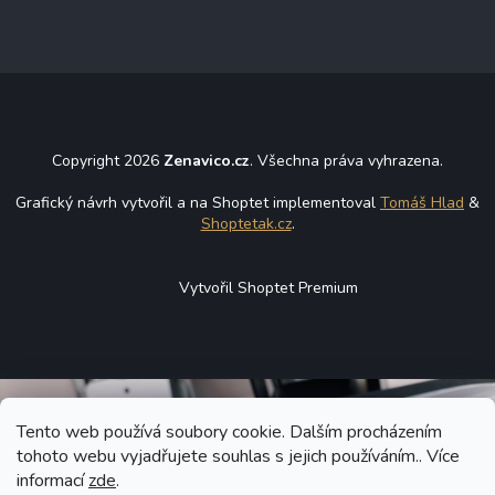
Copyright 2026
Zenavico.cz
. Všechna práva vyhrazena.
Grafický návrh vytvořil a na Shoptet implementoval
Tomáš Hlad
&
Shoptetak.cz
.
Vytvořil Shoptet Premium
Tento web používá soubory cookie. Dalším procházením
tohoto webu vyjadřujete souhlas s jejich používáním.. Více
informací
zde
.