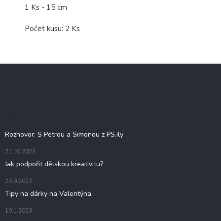
1 Ks - 15 cm
Počet kusu: 2 Ks
Z
á
p
a
t
Blog
í
Rozhovor: S Petrou a Simonou z PS.ily
21.10.2023
Jak podpořit dětskou kreativitu?
24.9.2023
Tipy na dárky na Valentýna
10.1.2023