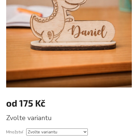
od
175 Kč
Měrná
Zvolte variantu
cena:
Množství