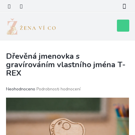
Přejít
na
obsah
Nákupní
košík
Dřevěná jmenovka s
gravírováním vlastního jména T-
REX
Průměrné
Neohodnoceno
Podrobnosti hodnocení
hodnocení
produktu
je
0,0
z
5
hvězdiček.