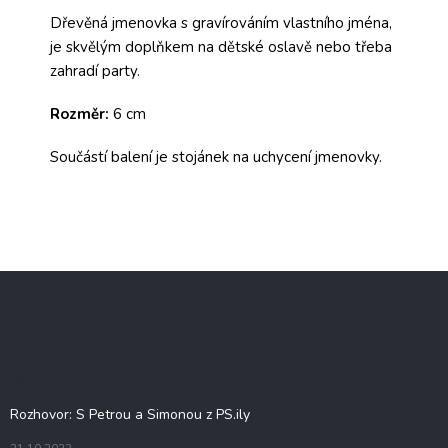
Dřevěná jmenovka s gravírováním vlastního jména,
je skvělým doplňkem na dětské oslavě nebo třeba
zahradí party.
Rozměr:
6 cm
Součástí balení je stojánek na uchycení jmenovky.
Z
á
p
a
t
Blog
í
Rozhovor: S Petrou a Simonou z PS.ily