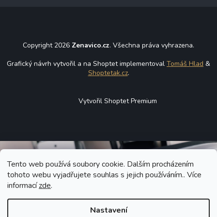
Copyright 2026
Zenavico.cz
. Všechna práva vyhrazena.
Grafický návrh vytvořil a na Shoptet implementoval
Tomáš Hlad
&
Shoptetak.cz
.
Vytvořil Shoptet Premium
Tento web používá soubory cookie. Dalším procházením
tohoto webu vyjadřujete souhlas s jejich používáním.. Více
informací
zde
.
Nastavení