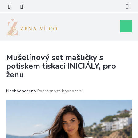
Přejít
na
obsah
Nákupní
košík
Mušelínový set mašličky s
potiskem tiskací INICIÁLY, pro
ženu
Průměrné
Neohodnoceno
Podrobnosti hodnocení
hodnocení
produktu
je
0,0
z
5
hvězdiček.