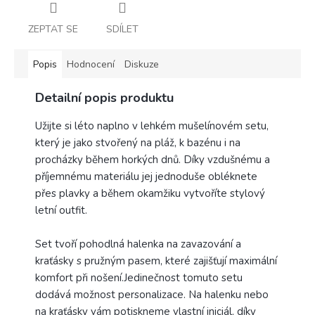
ZEPTAT SE
SDÍLET
Popis
Hodnocení
Diskuze
Detailní popis produktu
Užijte si léto naplno v lehkém mušelínovém setu,
který je jako stvořený na pláž, k bazénu i na
procházky během horkých dnů. Díky vzdušnému a
příjemnému materiálu jej jednoduše obléknete
přes plavky a během okamžiku vytvoříte stylový
letní outfit.
Set tvoří pohodlná halenka na zavazování a
kraťásky s pružným pasem, které zajišťují maximální
komfort při nošení.Jedinečnost tomuto setu
dodává možnost personalizace. Na halenku nebo
na kraťásky vám potiskneme vlastní iniciál, díky