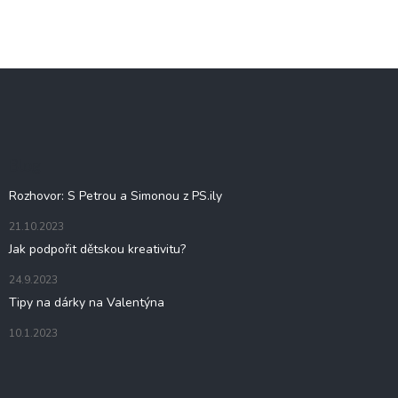
Z
á
p
a
t
Blog
í
Rozhovor: S Petrou a Simonou z PS.ily
21.10.2023
Jak podpořit dětskou kreativitu?
24.9.2023
Tipy na dárky na Valentýna
10.1.2023