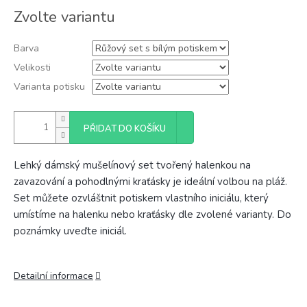
Měrná
Zvolte variantu
cena:
Barva
Velikosti
Varianta potisku
PŘIDAT DO KOŠÍKU
Lehký dámský mušelínový set tvořený halenkou na
zavazování a pohodlnými kraťásky je ideální volbou na pláž.
Set můžete ozvláštnit potiskem vlastního iniciálu, který
umístíme na halenku nebo kraťásky dle zvolené varianty. Do
poznámky uveďte iniciál.
Detailní informace