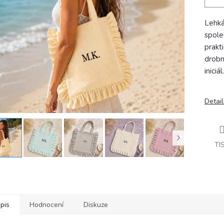
Lehká
spole
prakt
drobn
iniciál.
Detail
TI
pis
Hodnocení
Diskuze