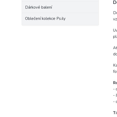
D
Dárkové balení
Do
Oblečení kolekce Ps.ily
vz
Uv
pl
Ať
do
Ka
fo
R
- 
- 
- 
Ti