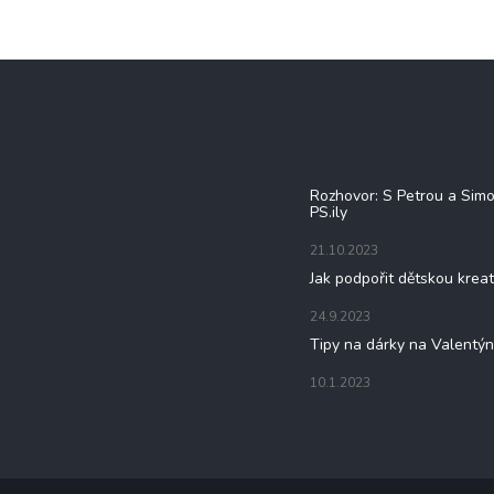
Blog
Rozhovor: S Petrou a Sim
PS.ily
21.10.2023
Jak podpořit dětskou kreat
24.9.2023
Tipy na dárky na Valentý
10.1.2023