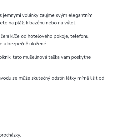
ka s jemnými volánky zaujme svým elegantním
te na pláž, k bazénu nebo na výlet.
ložení klíče od hotelového pokoje, telefonu,
uce a bezpečně uložené.
 piknik, tato mušelínová taška vám poskytne
důvodu se může skutečný odstín látky mírně lišit od
procházky.