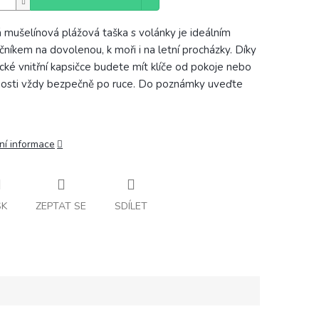
 mušelínová plážová taška s volánky je ideálním
čníkem na dovolenou, k moři i na letní procházky. Díky
ické vnitřní kapsičce budete mít klíče od pokoje nebo
osti vždy bezpečně po ruce. Do poznámky uveďte
ní informace
SK
ZEPTAT SE
SDÍLET