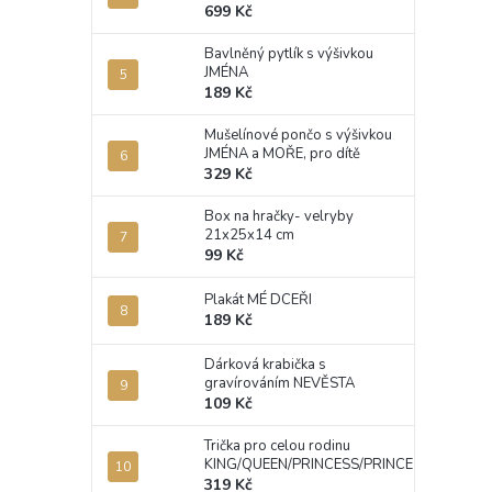
699 Kč
Bavlněný pytlík s výšivkou
JMÉNA
189 Kč
Mušelínové pončo s výšivkou
JMÉNA a MOŘE, pro dítě
329 Kč
Box na hračky- velryby
21x25x14 cm
99 Kč
Plakát MÉ DCEŘI
189 Kč
Dárková krabička s
gravírováním NEVĚSTA
109 Kč
Trička pro celou rodinu
KING/QUEEN/PRINCESS/PRINCE
319 Kč