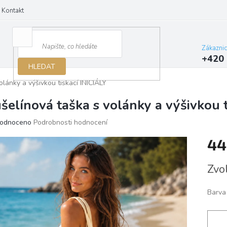
Kontakt
Zákazni
+420 
HLEDAT
lánky a výšivkou tiskací INICIÁLY
šelínová taška s volánky a výšivkou t
ěrné
odnoceno
Podrobnosti hodnocení
ocení
44
ktu
Měrn
Zvo
cena:
iček.
Barva