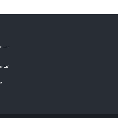
onou z
ivitu?
na