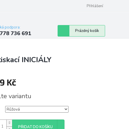
Přihlášení
cká podpora:
Nákupní
Prázdný košík
778 736 691
košík
iskací INICIÁLY
9 Kč
á
lte variantu
PŘIDAT DO KOŠÍKU