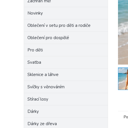
Zachraň mě!
e
l
Novinky
Oblečení v setu pro děti a rodiče
Oblečení pro dospělé
Pro děti
Svatba
Sklenice a láhve
Svíčky s věnováním
Stírací losy
Dárky
Po
Dárky ze dřeva