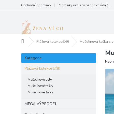
Přejít
Obchodní podmínky
Podmínky ochrany osobních údajů
na
obsah
Domů
Plážová kolekce🐚🌺
Mušelínová taška s vo
Mu
P
Přeskočit
o
Kategorie
kategorie
Prům
Neoh
s
hodn
t
Plážová kolekce🐚🌺
produ
r
je
a
Mušelínové sety
0,0
n
z
Mušelínové tašky
5
n
Mušelínové šátky
hvězd
í
p
MEGA VÝPRODEJ
a
n