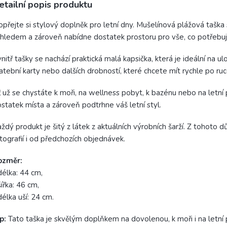
etailní popis produktu
přejte si stylový doplněk pro letní dny. Mušelínová plážová taš
hledem a zároveň nabídne dostatek prostoru pro vše, co potřebuje
nitř tašky se nachází praktická malá kapsička, která je ideální na u
atební karty nebo dalších drobností, které chcete mít rychle po r
 už se chystáte k moři, na wellness pobyt, k bazénu nebo na letní
statek místa a zároveň podtrhne váš letní styl.
ždý produkt je šitý z látek z aktuálních výrobních šarží. Z tohoto 
tografií i od předchozích objednávek.
ozměr:
délka: 44 cm,
šířka: 46 cm,
délka uší: 24 cm.
p:
Tato taška je skvělým doplňkem na dovolenou, k moři i na letní 