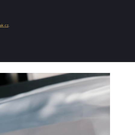
ak.cz
.