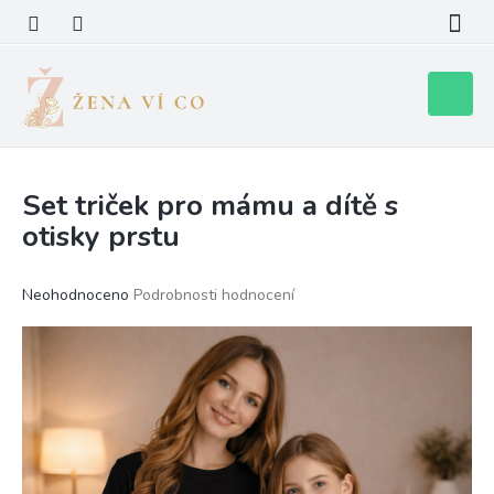
Přejít
na
obsah
Nákupní
košík
Set triček pro mámu a dítě s
otisky prstu
Průměrné
Neohodnoceno
Podrobnosti hodnocení
hodnocení
produktu
je
0,0
z
5
hvězdiček.