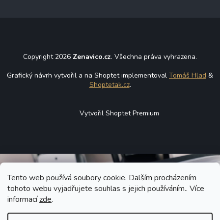
Copyright 2026
Zenavico.cz
. Všechna práva vyhrazena.
Grafický návrh vytvořil a na Shoptet implementoval
Tomáš Hlad
&
Shoptetak.cz
.
Vytvořil Shoptet Premium
Tento web používá soubory cookie. Dalším procházením
tohoto webu vyjadřujete souhlas s jejich používáním.. Více
informací
zde
.