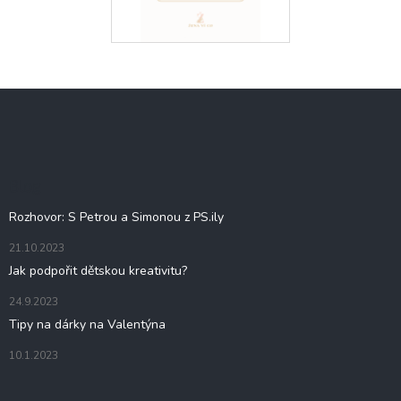
Z
á
p
a
t
Blog
í
Rozhovor: S Petrou a Simonou z PS.ily
21.10.2023
Jak podpořit dětskou kreativitu?
24.9.2023
Tipy na dárky na Valentýna
10.1.2023