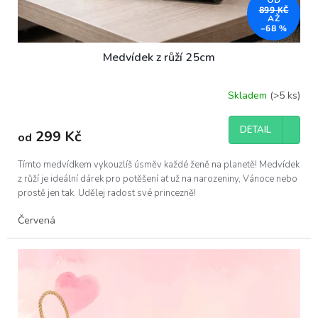
OD
899 KČ
AŽ
–68 %
Medvídek z růží 25cm
Skladem
(>5 ks)
Průměrné
hodnocení
produktu
DETAIL
299 Kč
od
je
5,0
z
Tímto medvídkem vykouzlíš úsměv každé ženě na planetě! Medvídek
5
z růží je ideální dárek pro potěšení ať už na narozeniny, Vánoce nebo
hvězdiček.
prostě jen tak. Udělej radost své princezně!
Červená