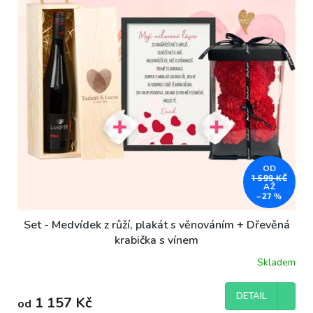
OD
1 599 KČ
AŽ
–27 %
Set - Medvídek z růží, plakát s věnováním + Dřevěná
krabička s vínem
Skladem
DETAIL
1 157 Kč
od