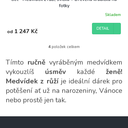
A
fotky
R
Skladem
M
DETAIL
1 247 Kč
od
A
4
položek celkem
O
v
l
Tímto
ručně
vyráběným medvídkem
á
vykouzlíš
úsměv
každé
ženě!
d
a
Medvídek z růží
je ideální dárek pro
c
í
potěšení ať už na narozeniny, Vánoce
p
r
nebo prostě jen tak.
v
k
y
Z
v
ý
á