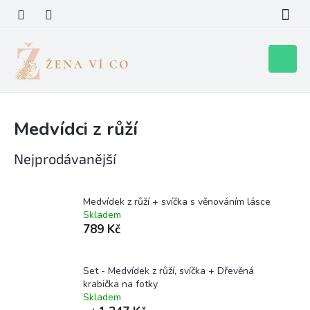
Přejít
na
obsah
Nákupní
košík
Medvídci z růží
Nejprodávanější
Medvídek z růží + svíčka s věnováním lásce
Skladem
789 Kč
Set - Medvídek z růží, svíčka + Dřevěná
krabička na fotky
Skladem