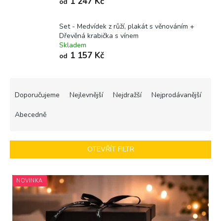
1 247 Kč
od
Set - Medvídek z růží, plakát s věnováním +
Dřevěná krabička s vínem
Skladem
1 157 Kč
od
Ř
a
Doporučujeme
Nejlevnější
Nejdražší
Nejprodávanější
z
e
Abecedně
n
í
p
OTEVŘÍT FILTR
r
o
V
d
NOVINKA
ý
u
p
k
i
t
s