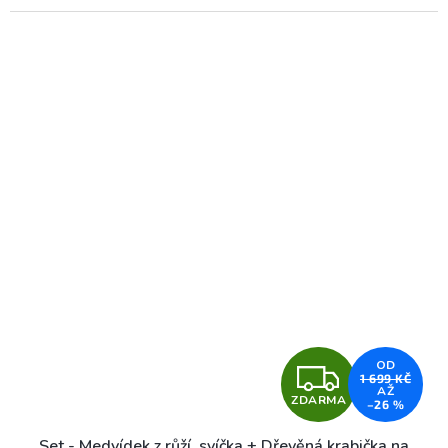
Z
OD
1 699 KČ
AŽ
ZDARMA
–26 %
D
Set - Medvídek z růží, svíčka + Dřevěná krabička na