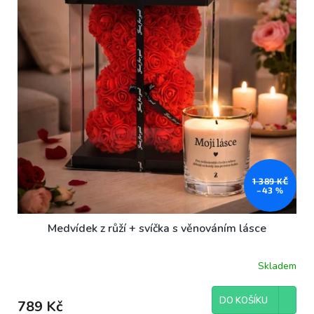
ů
p
r
o
d
u
k
t
ů
1 389 KČ
–43 %
Medvídek z růží + svíčka s věnováním lásce
Skladem
DO KOŠÍKU
789 Kč