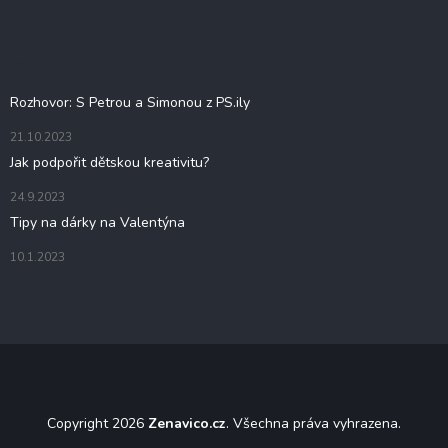
p
p
i
a
s
t
u
Blog
í
Rozhovor: S Petrou a Simonou z PS.ily
21.10.2023
Jak podpořit dětskou kreativitu?
24.9.2023
Tipy na dárky na Valentýna
10.1.2023
Copyright 2026
Zenavico.cz
. Všechna práva vyhrazena.