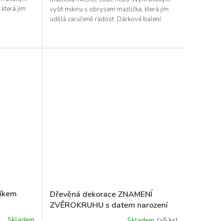
 která jim
vyšít mikinu s obrysem mazlíčka, která jim
udělá zaručeně radost. Dárkové balení:
Našim půvabným...
 s béžovou nití
líkem
Dřevěná dekorace ZNAMENÍ
ZVĚROKRUHU s datem narození
Skladem
Skladem
(>5 ks)