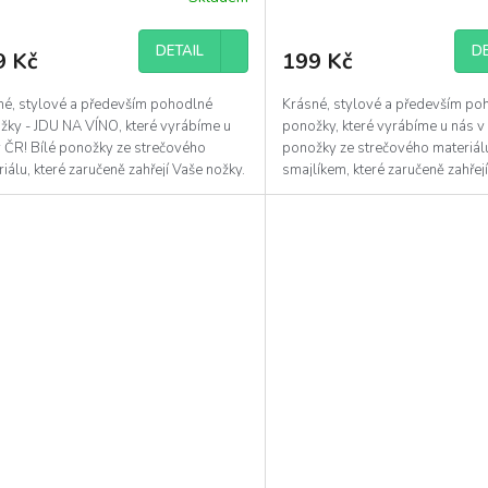
ěrné
ocení
uktu
DETAIL
DE
9 Kč
199 Kč
né, stylové a především pohodlné
Krásné, stylové a především po
žky - JDU NA VÍNO, které vyrábíme u
ponožky, které vyrábíme u nás v
diček.
v ČR! Bílé ponožky ze strečového
ponožky ze strečového materiál
iálu, které zaručeně zahřejí Vaše nožky.
smajlíkem, které zaručeně zahřej
nožky.