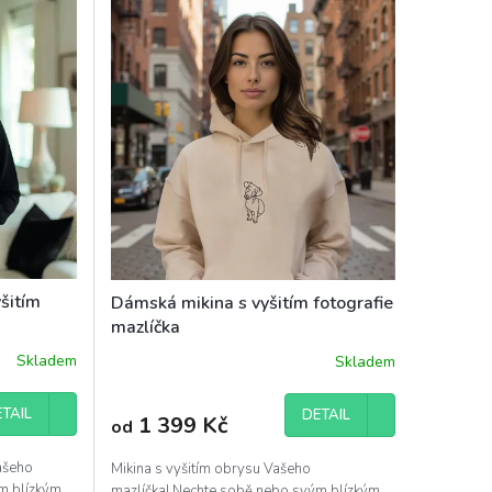
šitím
Dámská mikina s vyšitím fotografie
mazlíčka
Skladem
Skladem
TAIL
DETAIL
1 399 Kč
od
Vašeho
Mikina s vyšitím obrysu Vašeho
m blízkým
mazlíčka! Nechte sobě nebo svým blízkým