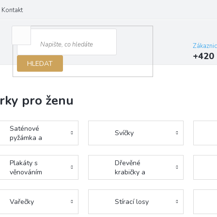
Kontakt
Zákazni
+420 
HLEDAT
rky pro ženu
Saténové
Svíčky
pyžámka a
župánky
Plakáty s
Dřevěné
věnováním
krabičky a
doplňky
Vařečky
Stírací losy