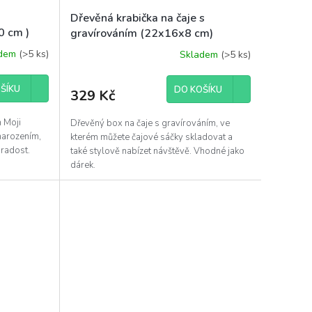
Dřevěná krabička na čaje s
 cm )
gravírováním (22x16x8 cm)
adem
(>5 ks)
Skladem
(>5 ks)
ŠÍKU
DO KOŠÍKU
329 Kč
 Moji
Dřevěný box na čaje s gravírováním, ve
 narozením,
kterém můžete čajové sáčky skladovat a
ro radost.
také stylově nabízet návštěvě. Vhodné jako
dárek.