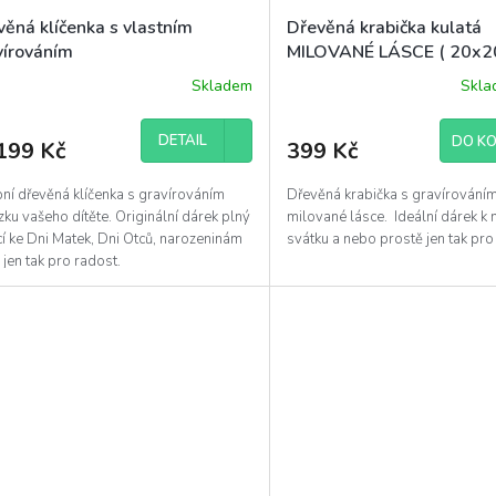
věná klíčenka s vlastním
Dřevěná krabička kulatá
vírováním
MILOVANÉ LÁSCE ( 20x20
Skladem
Skl
DETAIL
DO KO
199 Kč
399 Kč
ní dřevěná klíčenka s gravírováním
Dřevěná krabička s gravírováním
ku vašeho dítěte. Originální dárek plný
milované lásce. Ideální dárek k
í ke Dni Matek, Dni Otců, narozeninám
svátku a nebo prostě jen tak p
jen tak pro radost.