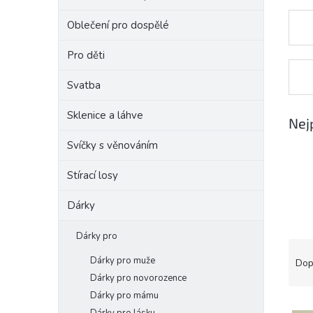
e
Oblečení pro dospělé
l
Pro děti
Svatba
Sklenice a láhve
Nej
Svíčky s věnováním
Stírací losy
Dárky
Dárky pro
Ř
a
Dárky pro muže
Dop
z
Dárky pro novorozence
e
Dárky pro mámu
V
n