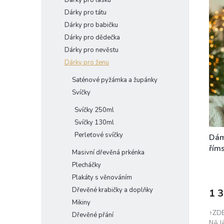
Dárky pro lásku
ý
í
Dárky pro tátu
p
p
Dárky pro babičku
i
r
Dárky pro dědečka
s
o
p
d
Dárky pro nevěstu
r
u
Dárky pro ženu
o
k
Saténové pyžámka a župánky
d
t
Svíčky
u
ů
k
Svíčky 250ml
t
Svíčky 130ml
ů
Perleťové svíčky
Dám
říms
Masivní dřevěná prkénka
Plecháčky
Plakáty s věnováním
Dřevěné krabičky a doplňky
1 
Mikiny
↑ZDE
Dřevěné přání
NA J