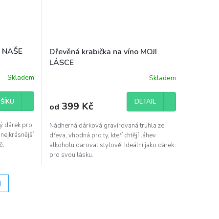
y NAŠE
Dřevěná krabička na víno MOJI
LÁSCE
Skladem
Skladem
ŠÍKU
DETAIL
399 Kč
od
ný dárek pro
Nádherná dárková gravírovaná truhla ze
nejkrásnější
dřeva, vhodná pro ty, kteří chtějí láhev
tě.
alkoholu darovat stylově! Ideální jako dárek
pro svou lásku.
H