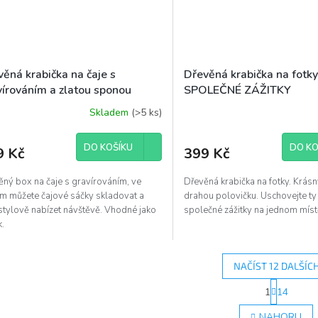
ěná krabička na čaje s
Dřevěná krabička na fotk
vírováním a zlatou sponou
SPOLEČNÉ ZÁŽITKY
x16x8cm)
Skladem
(>5 ks)
DO KOŠÍKU
DO KO
9 Kč
399 Kč
ěný box na čaje s gravírováním, ve
Dřevěná krabička na fotky. Krás
ém můžete čajové sáčky skladovat a
drahou polovičku. Uschovejte ty 
stylově nabízet návštěvě. Vhodné jako
společné zážitky na jednom mís
k.
NAČÍST 12 DALŠÍC
S
1
14
O
t
r
v
NAHORU