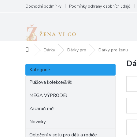
Přejít
Obchodní podmínky
Podmínky ochrany osobních údajů
na
obsah
Domů
Dárky
Dárky pro
Dárky pro ženu
Dá
P
Přeskočit
o
Kategorie
kategorie
s
t
Plážová kolekce🐚🌺
r
a
MEGA VÝPRODEJ
n
Zachraň mě!
n
í
Novinky
p
a
Oblečení v setu pro děti a rodiče
n