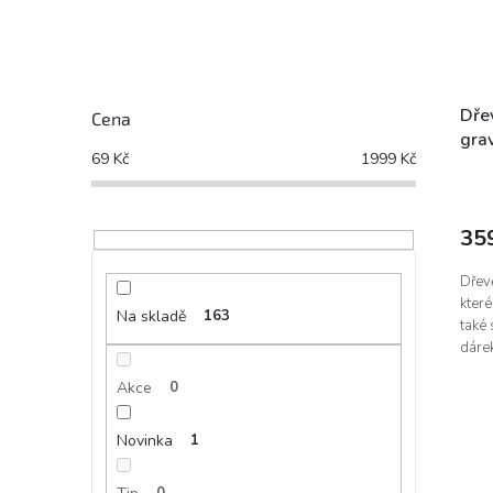
Dřev
Cena
gra
69
Kč
1999
Kč
(22
35
Dřev
kter
Na skladě
163
také 
dáre
Akce
0
Novinka
1