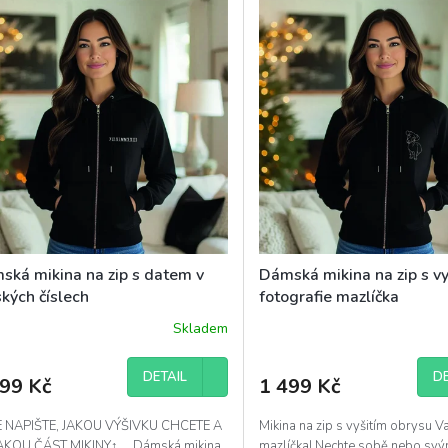
ská mikina na zip s datem v
Dámská mikina na zip s vy
kých číslech
fotografie mazlíčka
Skladem
DETAIL
DE
399 Kč
1 499 Kč
 NAPIŠTE, JAKOU VÝŠIVKU CHCETE A
Mikina na zip s vyšitím obrysu 
AKOU ČÁST MIKINY↑ Dámská mikina
mazlíčka! Nechte sobě nebo svý