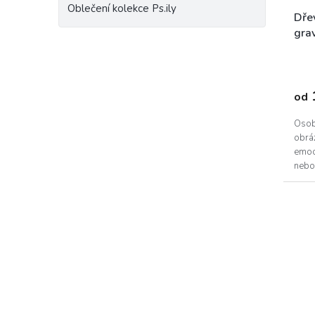
Oblečení kolekce Ps.ily
Dře
gra
od
Osob
obráz
emoc
nebo 