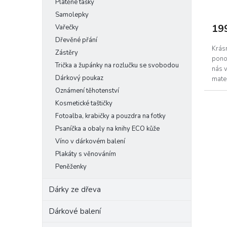
Prům
Plátěné tašky
hodn
Samolepky
prod
19
Vařečky
je
5,0
Dřevěné přání
z
Krás
Zástěry
5
pono
Trička a župánky na rozlučku se svobodou
hvěz
nás 
Dárkový poukaz
mater
Oznámení těhotenství
Kosmetické taštičky
Fotoalba, krabičky a pouzdra na fotky
Psaníčka a obaly na knihy ECO kůže
Víno v dárkovém balení
Plakáty s věnováním
Peněženky
Dárky ze dřeva
Dárkové balení