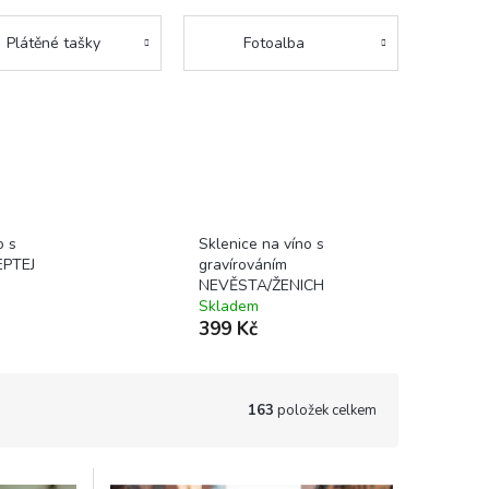
Plátěné tašky
Fotoalba
o s
Sklenice na víno s
EPTEJ
gravírováním
NEVĚSTA/ŽENICH
Skladem
399 Kč
163
položek celkem