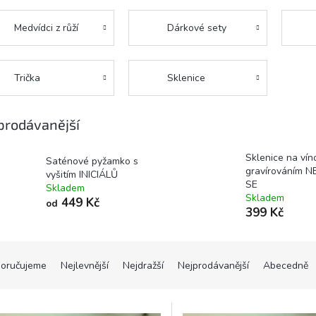
Medvídci z růží
Dárkové sety
Trička
Sklenice
prodávanější
Sklenice na vín
Saténové pyžamko s
gravírováním N
vyšitím INICIÁLŮ
SE
Skladem
Skladem
449 Kč
od
399 Kč
oručujeme
Nejlevnější
Nejdražší
Nejprodávanější
Abecedně