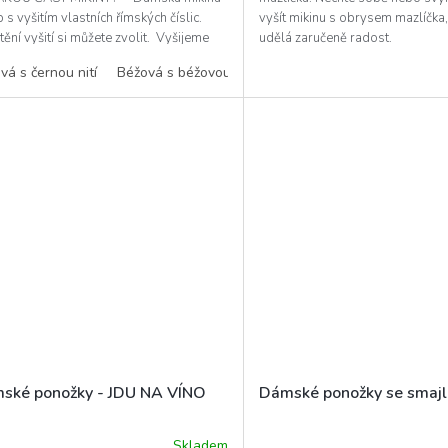
p s vyšitím vlastních římských číslic.
vyšít mikinu s obrysem mazlíčka,
ění vyšití si můžete zvolit. Vyšijeme
udělá zaručeně radost.
.
vá s černou nití
Béžová s béžovou nití
Černá s černou nití
Černá
ské ponožky - JDU NA VÍNO
Dámské ponožky se smaj
Skladem