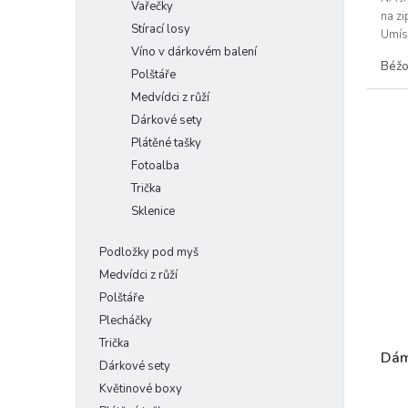
Vařečky
na zi
Stírací losy
Umíst
Víno v dárkovém balení
Vám..
Béžo
Polštáře
Medvídci z růží
Dárkové sety
Plátěné tašky
Fotoalba
Trička
Sklenice
Podložky pod myš
Medvídci z růží
Polštáře
Plecháčky
Trička
Dám
Dárkové sety
Květinové boxy