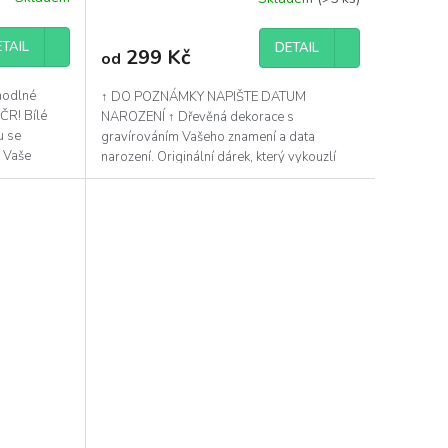
TAIL
DETAIL
299 Kč
od
hodlné
↑ DO POZNÁMKY NAPIŠTE DATUM
 ČR! Bílé
NAROZENÍ ↑ Dřevěná dekorace s
u se
gravírováním Vašeho znamení a data
í Vaše
narození. Originální dárek, který vykouzlí
úsměv na tváři!