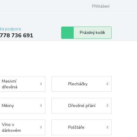
Přihlášení
cká podpora:
Nákupní
Prázdný košík
778 736 691
košík
Masivní
Plecháčky
dřevěná
prkénka
Mikiny
Dřevěné přání
Víno v
Polštáře
dárkovém
balení