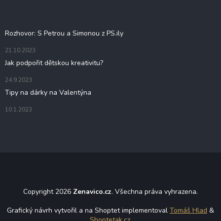
a
í
t
Blog
p
í
r
Rozhovor: S Petrou a Simonou z PS.ily
v
k
21.10.2023
y
Jak podpořit dětskou kreativitu?
v
ý
24.9.2023
p
i
Tipy na dárky na Valentýna
s
u
10.1.2023
Copyright 2026
Zenavico.cz
. Všechna práva vyhrazena.
Grafický návrh vytvořil a na Shoptet implementoval
Tomáš Hlad
&
Shoptetak.cz
.