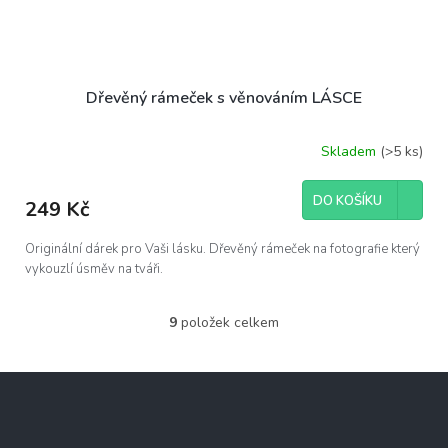
Dřevěný rámeček s věnováním LÁSCE
Skladem
(>5 ks)
DO KOŠÍKU
249 Kč
Originální dárek pro Vaši lásku. Dřevěný rámeček na fotografie který
vykouzlí úsměv na tváři.
9
položek celkem
O
v
l
Z
á
á
d
p
a
c