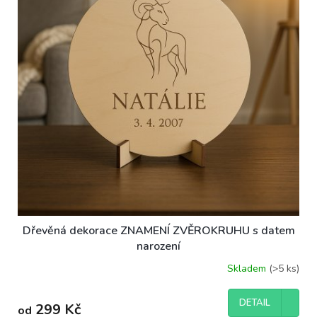
ů
p
r
o
d
u
k
t
ů
Dřevěná dekorace ZNAMENÍ ZVĚROKRUHU s datem
narození
Skladem
(>5 ks)
DETAIL
299 Kč
od