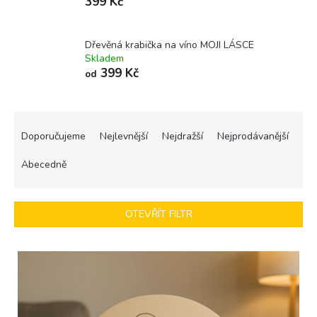
399 Kč
Dřevěná krabička na víno MOJI LÁSCE
Skladem
399 Kč
od
Ř
a
Doporučujeme
Nejlevnější
Nejdražší
Nejprodávanější
z
e
Abecedně
n
í
p
OTEVŘÍT FILTR
r
o
V
d
ý
u
p
k
i
t
s