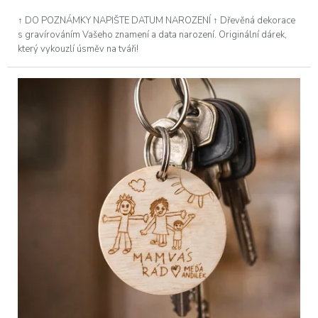
↑ DO POZNÁMKY NAPIŠTE DATUM NAROZENÍ ↑ Dřevěná dekorace
s gravírováním Vašeho znamení a data narození. Originální dárek,
který vykouzlí úsměv na tváři!