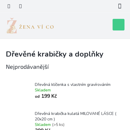
Přejít
na
obsah
Nákupní
košík
Dřevěné krabičky a doplňky
Nejprodávanější
Dřevěná klíčenka s vlastním gravírováním
Skladem
199 Kč
od
Dřevěná krabička kulatá MILOVANÉ LÁSCE (
20x20 cm )
Skladem
(>5 ks)