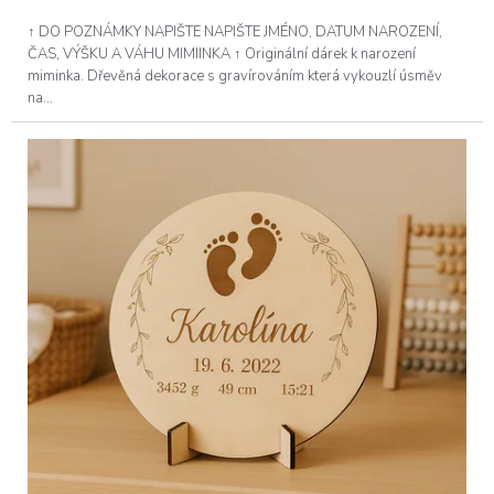
↑ DO POZNÁMKY NAPIŠTE NAPIŠTE JMÉNO, DATUM NAROZENÍ,
ČAS, VÝŠKU A VÁHU MIMIINKA ↑ Originální dárek k narození
miminka. Dřevěná dekorace s gravírováním která vykouzlí úsměv
na...