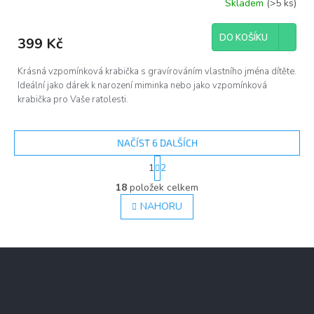
Skladem
(>5 ks)
DO KOŠÍKU
399 Kč
Krásná vzpomínková krabička s gravírováním vlastního jména dítěte.
Ideální jako dárek k narození miminka nebo jako vzpomínková
krabička pro Vaše ratolesti.
NAČÍST 6 DALŠÍCH
S
1
2
t
O
r
18
položek celkem
v
á
l
NAHORU
n
á
k
d
o
v
a
Z
á
c
á
n
í
í
p
p
a
r
v