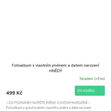
Fotoalbum s vlastním jménem a datem narození
HNĚDÝ
Skladem
(>5 ks)
Průměrné
hodnocení
produktu
DO KOŠÍKU
499 Kč
je
5,0
z
↑ DO POZNÁMKY NAPIŠTE JMÉNO A DATUM NAROZENÍ ↑
5
Fotoalbum s gravírováním vlastního jména a data narození.