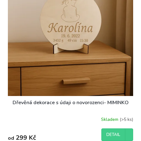
ů
p
r
o
d
u
k
t
ů
Dřevěná dekorace s údaji o novorozenci- MIMINKO
Skladem
(>5 ks)
DETAIL
299 Kč
od