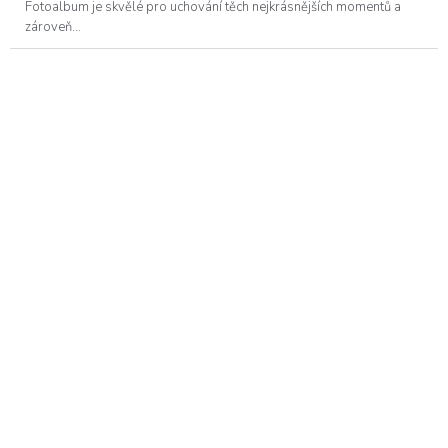
hvězdiček.
Fotoalbum je skvělé pro uchování těch nejkrásnějších momentů a
zároveň...