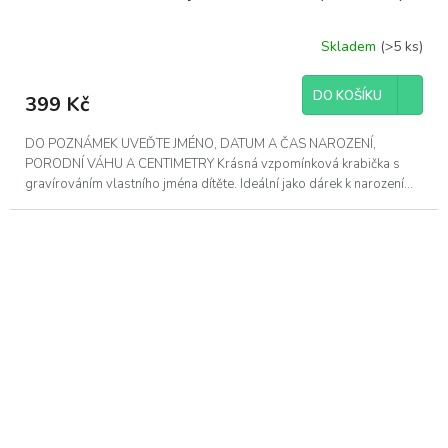
Skladem
(>5 ks)
Průměrné
hodnocení
produktu
DO KOŠÍKU
399 Kč
je
5,0
z
DO POZNÁMEK UVEĎTE JMÉNO, DATUM A ČAS NAROZENÍ,
5
PORODNÍ VÁHU A CENTIMETRY Krásná vzpomínková krabička s
hvězdiček.
gravírováním vlastního jména dítěte. Ideální jako dárek k narození...