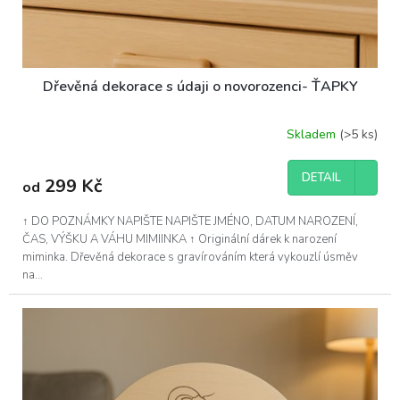
Dřevěná dekorace s údaji o novorozenci- ŤAPKY
Skladem
(>5 ks)
DETAIL
299 Kč
od
↑ DO POZNÁMKY NAPIŠTE NAPIŠTE JMÉNO, DATUM NAROZENÍ,
ČAS, VÝŠKU A VÁHU MIMIINKA ↑ Originální dárek k narození
miminka. Dřevěná dekorace s gravírováním která vykouzlí úsměv
na...