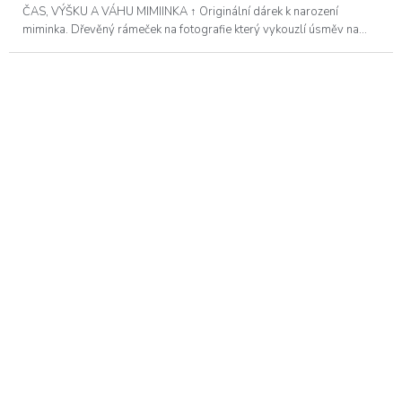
ČAS, VÝŠKU A VÁHU MIMIINKA ↑ Originální dárek k narození
miminka. Dřevěný rámeček na fotografie který vykouzlí úsměv na...