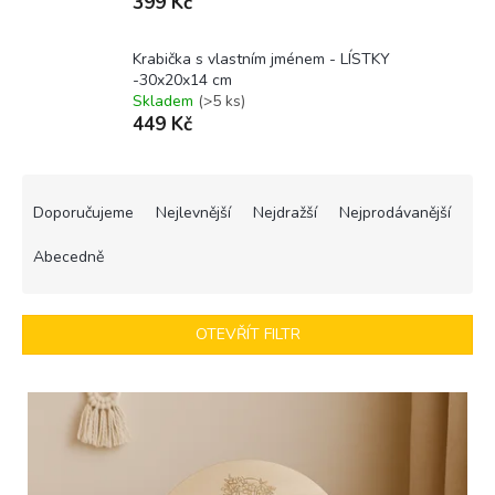
399 Kč
Krabička s vlastním jménem - LÍSTKY
-30x20x14 cm
Skladem
(>5 ks)
449 Kč
Ř
a
Doporučujeme
Nejlevnější
Nejdražší
Nejprodávanější
z
e
Abecedně
n
í
p
OTEVŘÍT FILTR
r
o
V
d
ý
u
p
k
i
t
s