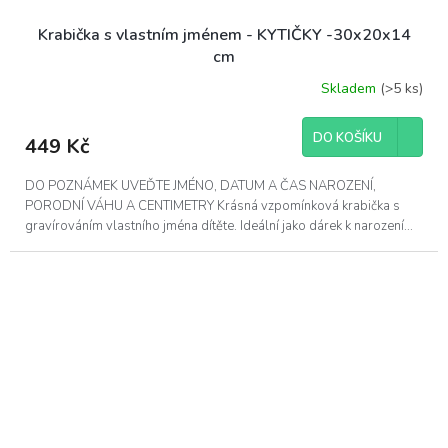
Krabička s vlastním jménem - KYTIČKY -30x20x14
cm
Skladem
(>5 ks)
Průměrné
hodnocení
produktu
DO KOŠÍKU
449 Kč
je
5,0
z
DO POZNÁMEK UVEĎTE JMÉNO, DATUM A ČAS NAROZENÍ,
5
PORODNÍ VÁHU A CENTIMETRY Krásná vzpomínková krabička s
hvězdiček.
gravírováním vlastního jména dítěte. Ideální jako dárek k narození...