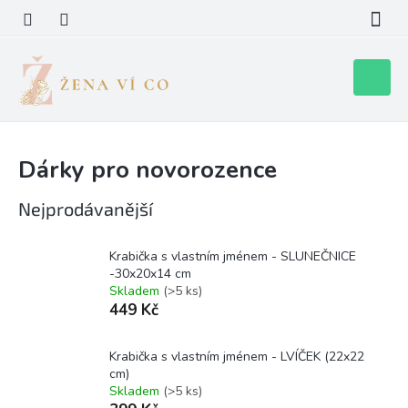
Přejít
na
obsah
Nákupní
košík
Dárky pro novorozence
Nejprodávanější
Krabička s vlastním jménem - SLUNEČNICE
-30x20x14 cm
Skladem
(>5 ks)
449 Kč
Krabička s vlastním jménem - LVÍČEK (22x22
cm)
Skladem
(>5 ks)