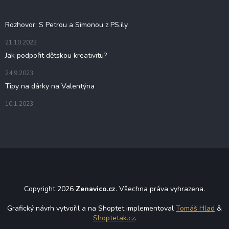
t
Blog
k
í
y
Rozhovor: S Petrou a Simonou z PS.ily
v
ý
21.10.2023
p
Jak podpořit dětskou kreativitu?
i
s
24.9.2023
u
Tipy na dárky na Valentýna
10.1.2023
Copyright 2026
Zenavico.cz
. Všechna práva vyhrazena.
Grafický návrh vytvořil a na Shoptet implementoval
Tomáš Hlad
&
Shoptetak.cz
.