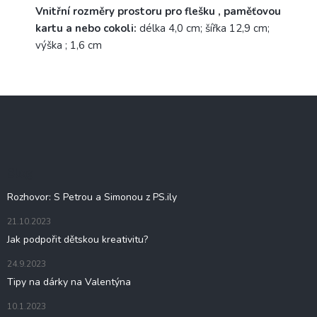
Vnitřní rozměry prostoru pro flešku , paměťovou
kartu a nebo cokoli:
délka 4,0 cm; šířka 12,9 cm;
výška ; 1,6 cm
Z
á
p
a
t
Blog
í
Rozhovor: S Petrou a Simonou z PS.ily
21.10.2023
Jak podpořit dětskou kreativitu?
24.9.2023
Tipy na dárky na Valentýna
10.1.2023