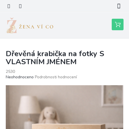
Přejít
na
obsah
Nákupní
košík
Dřevěná krabička na fotky S
VLASTNÍM JMÉNEM
2530
Průměrné
Neohodnoceno
Podrobnosti hodnocení
hodnocení
produktu
je
0,0
z
5
hvězdiček.