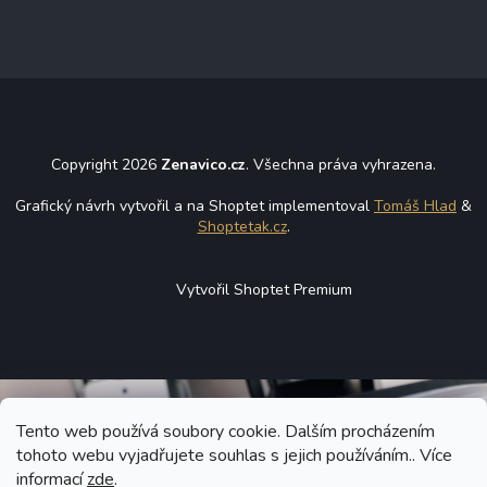
Copyright 2026
Zenavico.cz
. Všechna práva vyhrazena.
Grafický návrh vytvořil a na Shoptet implementoval
Tomáš Hlad
&
Shoptetak.cz
.
Vytvořil Shoptet Premium
Tento web používá soubory cookie. Dalším procházením
tohoto webu vyjadřujete souhlas s jejich používáním.. Více
informací
zde
.