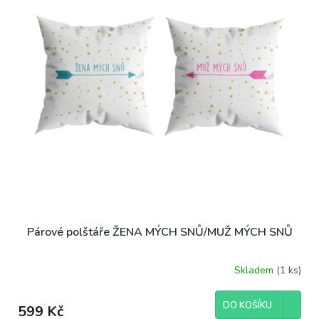
ů
p
r
o
d
u
k
t
ů
Párové polštáře ŽENA MÝCH SNŮ/MUŽ MÝCH SNŮ
Skladem
(1 ks)
DO KOŠÍKU
599 Kč