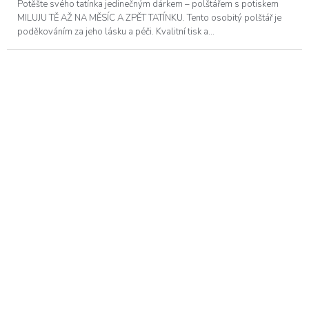
Potěšte svého tatínka jedinečným dárkem – polštářem s potiskem
MILUJU TĚ AŽ NA MĚSÍC A ZPĚT TATÍNKU. Tento osobitý polštář je
poděkováním za jeho lásku a péči. Kvalitní tisk a...