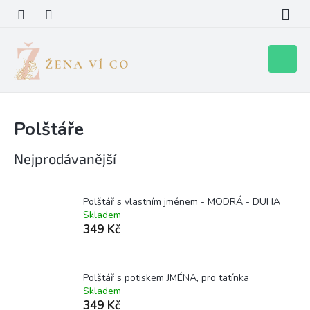
Přejít
na
obsah
Nákupní
košík
Polštáře
Nejprodávanější
Polštář s vlastním jménem - MODRÁ - DUHA
Skladem
349 Kč
Polštář s potiskem JMÉNA, pro tatínka
Skladem
349 Kč