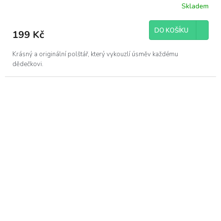
Skladem
DO KOŠÍKU
199 Kč
Krásný a originální polštář, který vykouzlí úsměv každému
dědečkovi.