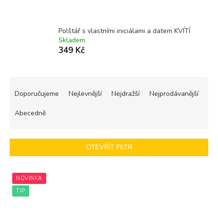
Polštář s vlastními iniciálami a datem KVÍTÍ
Skladem
349 Kč
Ř
a
Doporučujeme
Nejlevnější
Nejdražší
Nejprodávanější
z
e
Abecedně
n
í
p
OTEVŘÍT FILTR
r
o
V
d
NOVINKA
ý
u
p
TIP
k
i
t
s