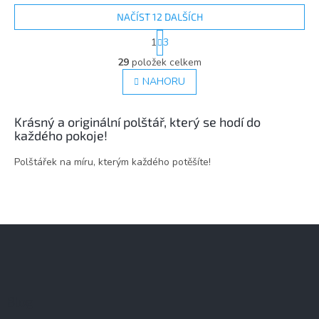
NAČÍST 12 DALŠÍCH
S
1
3
t
O
r
29
položek celkem
v
á
l
NAHORU
n
á
k
d
o
v
Krásný a originální polštář, který se hodí do
a
á
každého pokoje!
c
n
í
í
Polštářek na míru, kterým každého potěšíte!
p
r
v
k
y
Z
v
ý
á
p
p
i
a
s
t
u
Blog
í