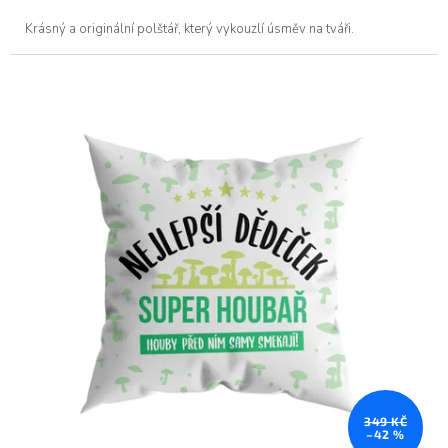
Krásný a originální polštář, který vykouzlí úsměv na tváři.
349 KČ
–42 %