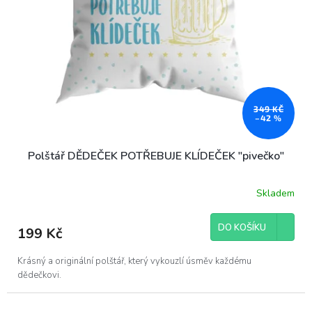
349 KČ
–42 %
Polštář DĚDEČEK POTŘEBUJE KLÍDEČEK "pivečko"
Skladem
DO KOŠÍKU
199 Kč
Krásný a originální polštář, který vykouzlí úsměv každému
dědečkovi.