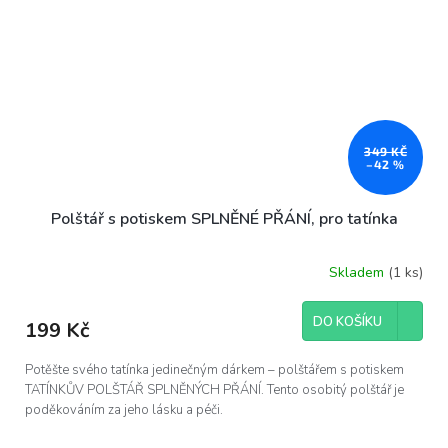
349 KČ
–42 %
Polštář s potiskem SPLNĚNÉ PŘÁNÍ, pro tatínka
Skladem
(1 ks)
DO KOŠÍKU
199 Kč
Potěšte svého tatínka jedinečným dárkem – polštářem s potiskem
TATÍNKŮV POLŠTÁŘ SPLNĚNÝCH PŘÁNÍ. Tento osobitý polštář je
poděkováním za jeho lásku a péči.