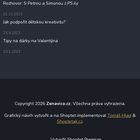
Rozhovor: S Petrou a Simonou z PS.ily
21.10.2023
Jak podpořit dětskou kreativitu?
24.9.2023
Tipy na dárky na Valentýna
10.1.2023
Copyright 2026
Zenavico.cz
. Všechna práva vyhrazena.
Grafický návrh vytvořil a na Shoptet implementoval
Tomáš Hlad
&
Shoptetak.cz
.
Vytvořil Shoptet Premium