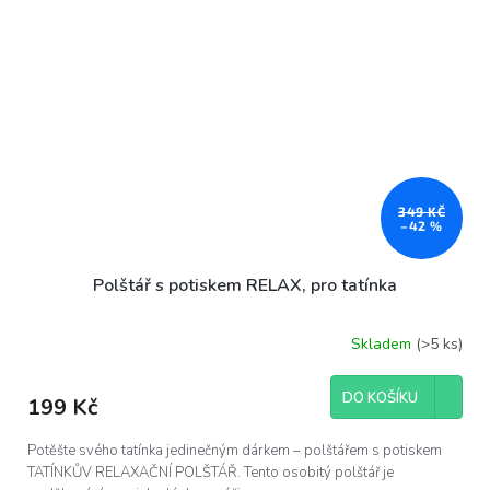
349 KČ
–42 %
Polštář s potiskem RELAX, pro tatínka
Skladem
(>5 ks)
DO KOŠÍKU
199 Kč
Potěšte svého tatínka jedinečným dárkem – polštářem s potiskem
TATÍNKŮV RELAXAČNÍ POLŠTÁŘ. Tento osobitý polštář je