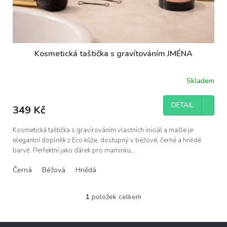
Kosmetická taštička s gravítováním JMÉNA
Skladem
DETAIL
349 Kč
Kosmetická taštička s gravírováním vlastních iniciál a mašle je
elegantní doplněk z Eco kůže, dostupný v béžové, černé a hnědé
barvě. Perfektní jako dárek pro maminku,...
Černá
Béžová
Hnědá
1
položek celkem
O
v
l