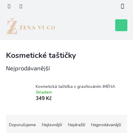
Přejít
na
obsah
Nákupní
košík
Kosmetické taštičky
Nejprodávanější
Kosmetická taštička s gravítováním JMÉNA
Skladem
349 Kč
Ř
a
Doporučujeme
Nejlevnější
Nejdražší
Nejprodávanější
z