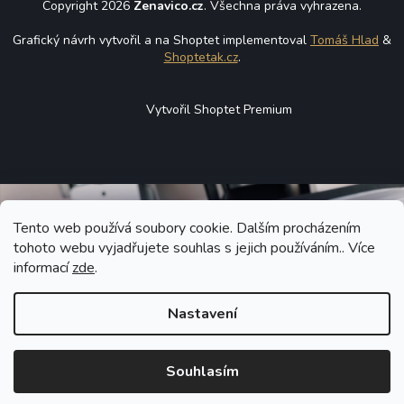
Copyright 2026
Zenavico.cz
. Všechna práva vyhrazena.
Grafický návrh vytvořil a na Shoptet implementoval
Tomáš Hlad
&
Shoptetak.cz
.
Vytvořil Shoptet Premium
Tento web používá soubory cookie. Dalším procházením
tohoto webu vyjadřujete souhlas s jejich používáním.. Více
informací
zde
.
Nastavení
Souhlasím