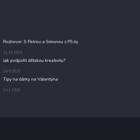
Z
á
á
d
p
a
c
a
í
t
Blog
p
í
r
Rozhovor: S Petrou a Simonou z PS.ily
v
k
21.10.2023
y
Jak podpořit dětskou kreativitu?
v
ý
24.9.2023
p
i
Tipy na dárky na Valentýna
s
u
10.1.2023