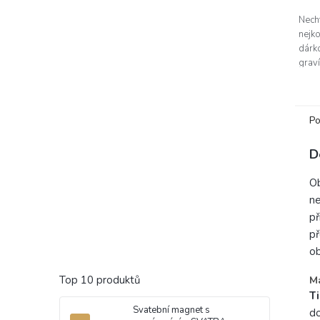
Necht
nejk
dárk
grav
fotog
potř
nebo 
Kvalit
Po
D
Ob
ne
př
př
ob
Top 10 produktů
Ma
T
Svatební magnet s
do