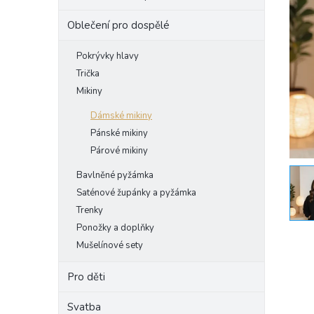
e
Oblečení pro dospělé
l
Pokrývky hlavy
Trička
Mikiny
Dámské mikiny
Pánské mikiny
Párové mikiny
Bavlněné pyžámka
Saténové župánky a pyžámka
Trenky
Ponožky a doplňky
Mušelínové sety
Pro děti
Svatba