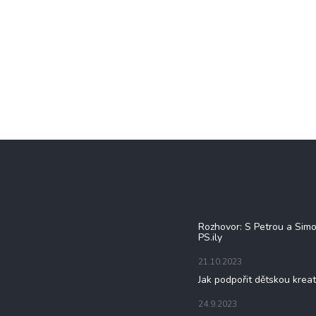
Blog
Rozhovor: S Petrou a Sim
PS.ily
21.10.2023
Jak podpořit dětskou kreat
24.9.2023