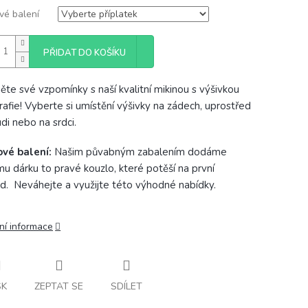
vé balení
PŘIDAT DO KOŠÍKU
ěte své vzpomínky s naší kvalitní mikinou s výšivkou
rafie! Vyberte si umístění výšivky na zádech, uprostřed
udi nebo na srdci.
ové balení:
Našim půvabným zabalením dodáme
u dárku to pravé kouzlo, které potěší na první
d. Neváhejte a využijte této výhodné nabídky.
ní informace
SK
ZEPTAT SE
SDÍLET