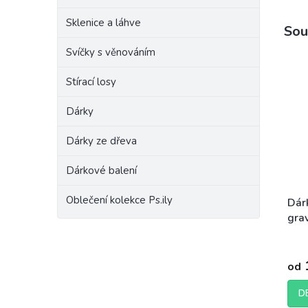
Sklenice a láhve
Sou
Svíčky s věnováním
Stírací losy
Dárky
Dárky ze dřeva
Dárkové balení
Oblečení kolekce Ps.ily
Dár
gra
FOT
od
D