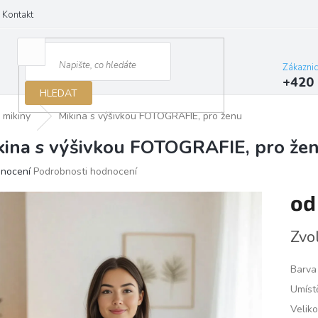
Kontakt
Zákazni
+420 
HLEDAT
mikiny
Mikina s výšivkou FOTOGRAFIE, pro ženu
kina s výšivkou FOTOGRAFIE, pro že
ěrné
dnocení
Podrobnosti hodnocení
ocení
o
ktu
Měrn
Zvo
cena:
iček.
Barva
Umístě
Veliko