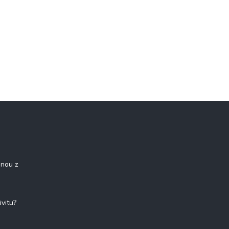
onou z
ivitu?