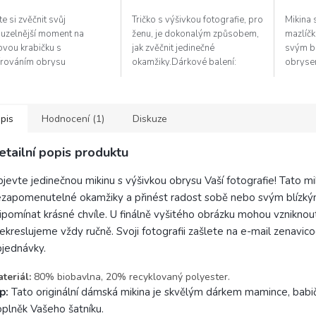
5
e si zvěčnit svůj
Tričko s výšivkou fotografie, pro
Mikina 
hvězdiček.
ouzelnější moment na
ženu, je dokonalým způsobem,
mazlíčk
ovou krabičku s
jak zvěčnit jedinečné
svým bl
írováním obrysu
okamžiky.Dárkové balení:
obrysem
rafie. Zvolte, zda
Našim půvabným zabalením
udělá z
ebujete kresbu namalovat,
dodáme Vašemu dárku to pravé
balení:
ji již máte hotovou.
kouzlo, které...
ní...
pis
Hodnocení (1)
Diskuze
etailní popis produktu
jevte jedinečnou mikinu s výšivkou obrysu Vaší fotografie! Tato mi
zapomenutelné okamžiky a přinést radost sobě nebo svým blízkým.
ipomínat krásné chvíle. U finálně vyšitého obrázku mohou vzniknout
ekreslujeme vždy ručně. Svoji fotografii zašlete na e-mail zenavi
jednávky.
teriál:
80% biobavlna, 20% recyklovaný polyester.
ip:
Tato originální dámská mikina je skvělým dárkem mamince, babič
plněk Vašeho šatníku.