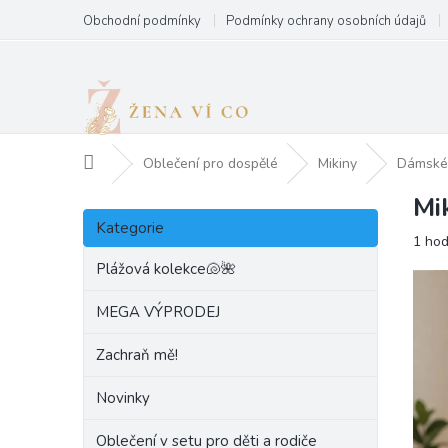
Přejít
Obchodní podmínky
Podmínky ochrany osobních údajů
na
obsah
Domů
Oblečení pro dospělé
Mikiny
Dámské 
Mi
P
Přeskočit
o
Kategorie
kategorie
Prům
1 ho
s
hodn
t
Plážová kolekce🐚🌺
produ
r
je
a
MEGA VÝPRODEJ
5,0
n
z
Zachraň mě!
5
n
hvězd
í
Novinky
p
a
Oblečení v setu pro děti a rodiče
n