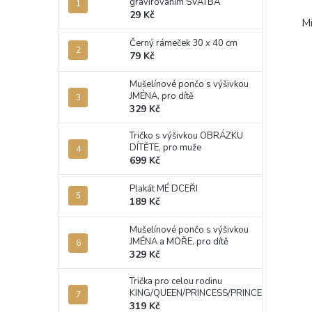
gravírováním SVATBA
29 Kč
Mi
Černý rámeček 30 x 40 cm
79 Kč
Mušelínové pončo s výšivkou
JMÉNA, pro dítě
329 Kč
Tričko s výšivkou OBRÁZKU
DÍTĚTE, pro muže
699 Kč
Plakát MÉ DCEŘI
189 Kč
Mušelínové pončo s výšivkou
JMÉNA a MOŘE, pro dítě
329 Kč
Trička pro celou rodinu
KING/QUEEN/PRINCESS/PRINCE
319 Kč