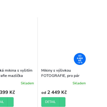
OD
2 599
KČ
–5 %
á mikina s vyšitím
Mikiny s výšivkou
rafie mazlíčka
FOTOGRAFIE, pro pár
Skladem
Skladem
Průměrné
hodnocení
399 Kč
2 449 Kč
od
produktu
je
5,0
AIL
DETAIL
z