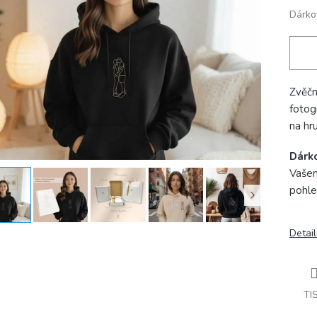
Dárko
Zvěčn
fotog
na hr
Dárk
Vašem
pohle
Detail
TI