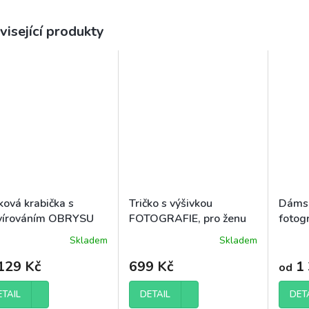
visející produkty
ková krabička s
Tričko s výšivkou
Dámsk
vírováním OBRYSU
FOTOGRAFIE, pro ženu
fotog
OGRAFIE
Skladem
Skladem
Průměrné
hodnocení
129 Kč
699 Kč
1 
od
produktu
je
5,0
ETAIL
DETAIL
DET
z