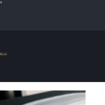
na
ak.cz
.