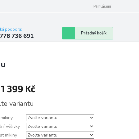
Přihlášení
cká podpora:
Nákupní
Prázdný košík
778 736 691
košík
nu
d
1 399 Kč
á
lte variantu
 mikiny
ní výšivky
st mikiny