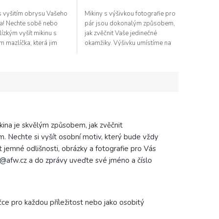
5
s vyšitím obrysu Vašeho
Mikiny s výšivkou fotografie pro
hvězdiček.
a! Nechte sobě nebo
pár jsou dokonalým způsobem,
ízkým vyšít mikinu s
jak zvěčnit Vaše jedinečné
 mazlíčka, která jim
okamžiky. Výšivku umístíme na
aručeně radost. Dárkové
srdce, záda nebo uprostřed na
 Našim půvabným...
hrudi. Kvalitní materiál a...
kina je skvělým způsobem, jak zvěčnit
 Nechte si vyšít osobní motiv, který bude vždy
 jemné odlišnosti, obrázky a fotografie pro Vás
co@afw.cz a do zprávy uveďte své jméno a číslo
ce pro každou příležitost nebo jako osobitý