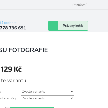
Přihlášení
cká podpora:
Nákupní
Prázdný košík
778 736 691
košík
RYSU FOTOGRAFIE
d
129 Kč
á
lte variantu
a
st krabičky