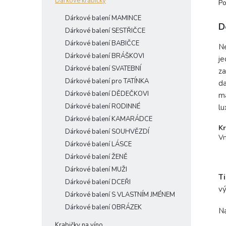
Dárkové krabičky
Po
Dárkové balení MAMINCE
D
Dárkové balení SESTŘIČCE
Dárkové balení BABIČCE
Ne
Dárkové balení BRÁŠKOVI
je
Dárkové balení SVATEBNÍ
za
Dárkové balení pro TATÍNKA
da
Dárkové balení DĚDEČKOVI
ma
Dárkové balení RODINNÉ
lu
Dárkové balení KAMARÁDCE
Kr
Dárkové balení SOUHVĚZDÍ
Vn
Dárkové balení LÁSCE
- 
- 
Dárkové balení ŽENĚ
Dárkové balení MUŽI
T
Dárkové balení DCEŘI
vý
Dárkové balení S VLASTNÍM JMÉNEM
Dárkové balení OBRÁZEK
Na
Krabičky na víno