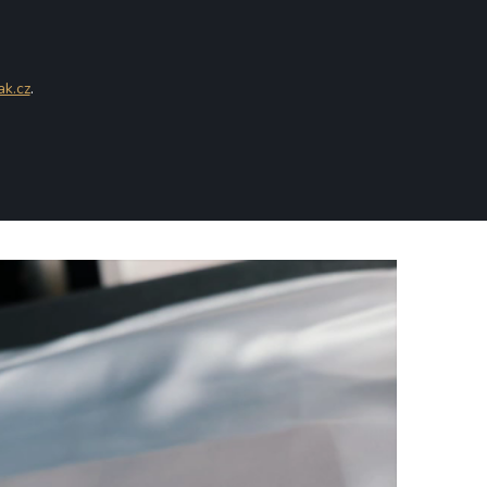
ak.cz
.