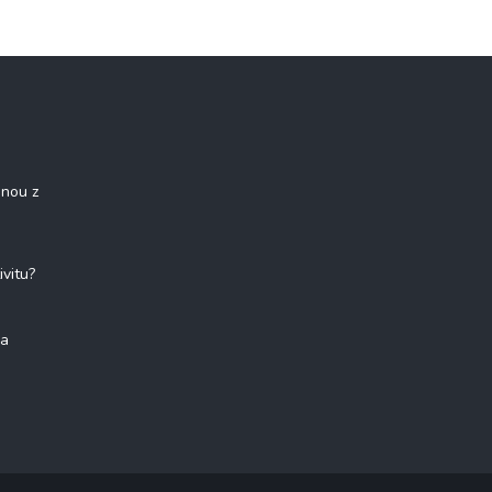
onou z
ivitu?
na