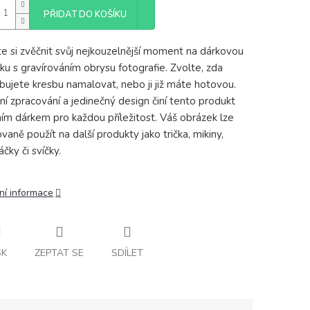
PŘIDAT DO KOŠÍKU
e si zvěčnit svůj nejkouzelnější moment na dárkovou
čku s gravírováním obrysu fotografie. Zvolte, zda
bujete kresbu namalovat, nebo ji již máte hotovou.
tní zpracování a jedinečný design činí tento produkt
ním dárkem pro každou příležitost. Váš obrázek lze
vaně použít na další produkty jako trička, mikiny,
čky či svíčky.
ní informace
SK
ZEPTAT SE
SDÍLET