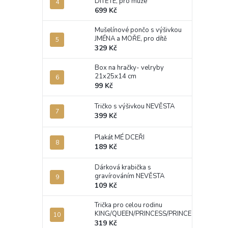
DÍTĚTE, pro muže
699 Kč
Mušelínové pončo s výšivkou
JMÉNA a MOŘE, pro dítě
329 Kč
Box na hračky- velryby
21x25x14 cm
99 Kč
Tričko s výšivkou NEVĚSTA
399 Kč
Plakát MÉ DCEŘI
189 Kč
Dárková krabička s
gravírováním NEVĚSTA
109 Kč
Trička pro celou rodinu
KING/QUEEN/PRINCESS/PRINCE
319 Kč