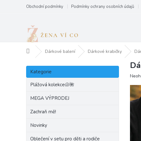
Přejít
Obchodní podmínky
Podmínky ochrany osobních údajů
na
obsah
Domů
Dárkové balení
Dárkové krabičky
Dá
Dá
P
Přeskočit
o
Kategorie
kategorie
Prům
Neoh
s
hodn
t
Plážová kolekce🐚🌺
produ
r
je
a
MEGA VÝPRODEJ
0,0
n
z
Zachraň mě!
5
n
hvězd
í
Novinky
p
a
Oblečení v setu pro děti a rodiče
n