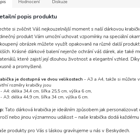
pis
Hodnocení
Diskuze
etailní popis produktu
chte si zvěčnit Váš nejkouzelnější moment s naší dárkovou krabičk
dinečný produkt Vám umožní uchovat vzpomínky na speciální okamžik
koupený obrázek můžete využít opakovaně na různé další produkty, 
lších. Krásné dárkové balení nejenže ochrání váš dárek, ale také m
teriálů, které zajistí její dlouhou životnost a elegantní vzhled. Dí
xusně a promyšleně.
abička je dostupná ve dvou velikostech -
A3 a A4, takže si můžete v
itřní rozměry krabičky jsou
A4: délka 34,4 cm, šířka 25,5 cm, výška 6 cm,
A3: délka 44,9 cm, šířka 34 cm, výška 6 cm.
ip:
Tato dárková krabička je ideálním způsobem jak personalizovat d
ročí nebo jinou významnou událost – naše krabička dodá každému 
še produkty pro Vás s láskou gravírujeme u nás v Beskydech.