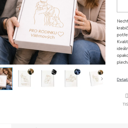
Necht
krabi
potře
Kvali
ideál
opako
plechá
Detail
TI