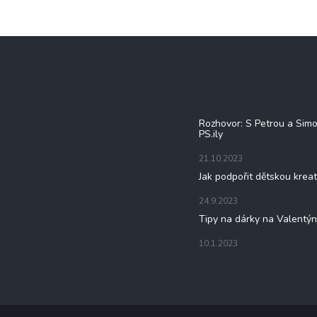
Blog
Rozhovor: S Petrou a Sim
PS.ily
21.10.2023
Jak podpořit dětskou kreat
24.9.2023
Tipy na dárky na Valentý
10.1.2023