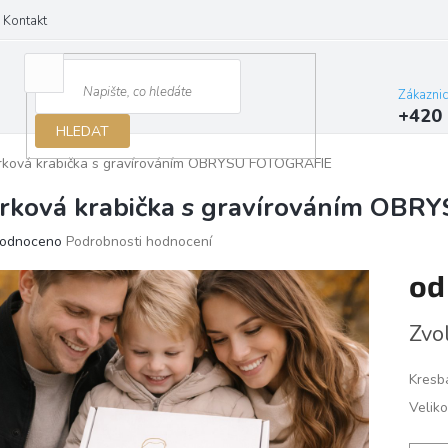
Kontakt
Zákazni
+420 
HLEDAT
rková krabička s gravírováním OBRYSU FOTOGRAFIE
rková krabička s gravírováním OB
ěrné
odnoceno
Podrobnosti hodnocení
ocení
o
ktu
Měrn
Zvo
cena:
iček.
Kresb
Veliko