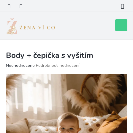
Přejít
na
obsah
Nákupní
košík
Body + čepička s vyšitím
Průměrné
Neohodnoceno
Podrobnosti hodnocení
hodnocení
produktu
je
0,0
z
5
hvězdiček.