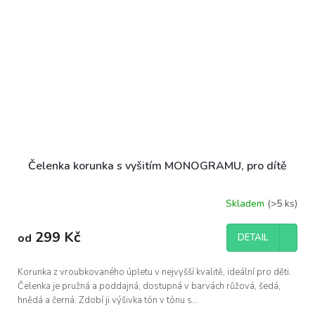
Čelenka korunka s vyšitím MONOGRAMU, pro dítě
Skladem
(>5 ks)
Průměrné
hodnocení
produktu
299 Kč
od
DETAIL
je
5,0
z
Korunka z vroubkovaného úpletu v nejvyšší kvalitě, ideální pro děti.
5
Čelenka je pružná a poddajná, dostupná v barvách růžová, šedá,
hvězdiček.
hnědá a černá. Zdobí ji výšivka tón v tónu s...