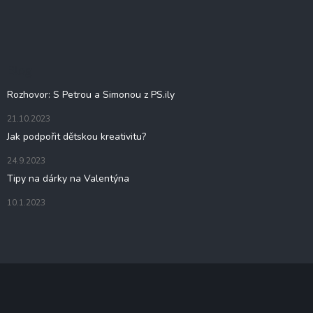
Z
á
p
a
t
Blog
í
Rozhovor: S Petrou a Simonou z PS.ily
21.10.2023
Jak podpořit dětskou kreativitu?
24.9.2023
Tipy na dárky na Valentýna
10.1.2023