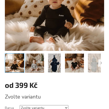
od
399 Kč
Měrná
Zvolte variantu
cena:
Barva