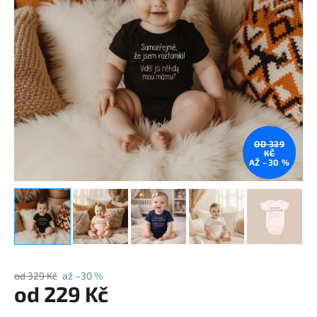
OD 329
KČ
AŽ –30 %
od 329 Kč
až –30 %
od
229 Kč