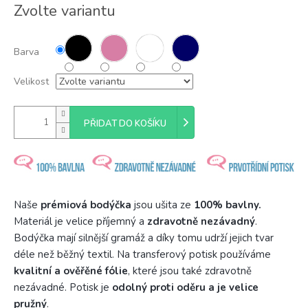
Měrná
Zvolte variantu
cena:
Barva
Velikost
PŘIDAT DO KOŠÍKU
Naše
prémiová bodýčka
jsou ušita ze
100% bavlny.
Materiál je velice příjemný a
zdravotně nezávadný
.
Bodýčka mají silnější gramáž a díky tomu udrží jejich tvar
déle než běžný textil. Na transferový potisk používáme
kvalitní a ověřěné fólie
, které jsou také zdravotně
nezávadné. Potisk je
odolný proti oděru a je velice
pružný
.