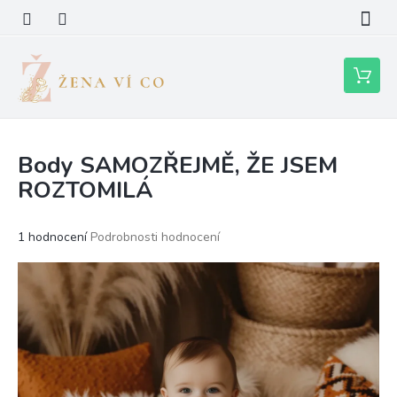
Přejít
na
obsah
Nákupní
košík
Body SAMOZŘEJMĚ, ŽE JSEM
ROZTOMILÁ
Průměrné
1 hodnocení
Podrobnosti hodnocení
hodnocení
produktu
je
4,0
z
5
hvězdiček.