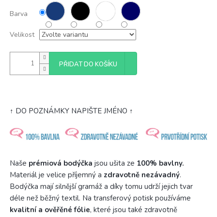
Barva
Velikost
PŘIDAT DO KOŠÍKU
↑ DO POZNÁMKY NAPIŠTE JMÉNO ↑
Naše
prémiová bodýčka
jsou ušita ze
100% bavlny.
Materiál je velice příjemný a
zdravotně nezávadný
.
Bodýčka mají silnější gramáž a díky tomu udrží jejich tvar
déle než běžný textil. Na transferový potisk používáme
kvalitní a ověřěné fólie
, které jsou také zdravotně