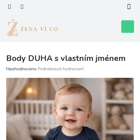
Přejít
na
obsah
Nákupní
košík
Body DUHA s vlastním jménem
Průměrné
Neohodnoceno
Podrobnosti hodnocení
hodnocení
produktu
je
0,0
z
5
hvězdiček.