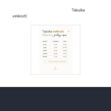
Tabulka
velikostí:
Z
á
p
a