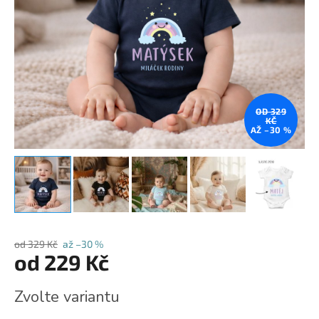
OD 329
KČ
AŽ –30 %
od 329 Kč
až –30 %
od
229 Kč
Měrná
Zvolte variantu
cena: