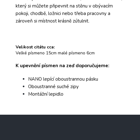
který si můžete připevnit na stěnu v obývacím
pokoji, chodbě, ložnici nebo třeba pracovny a
zároveň si místnost krásně zútulnit.
Velikost citátu cca:
Velké písmeno 15cm malé písmeno 6cm
K upevnění písmen na zeď doporučujeme:
NANO lepící oboustrannou pásku
Oboustranné suché zipy
Montážní lepidlo
Z
á
p
a