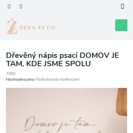
Přejít
na
obsah
Nákupní
košík
Dřevěný nápis psací DOMOV JE
TAM, KDE JSME SPOLU
7093
Průměrné
Neohodnoceno
Podrobnosti hodnocení
hodnocení
produktu
je
0,0
z
5
hvězdiček.