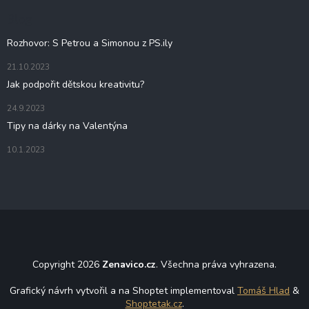
t
Blog
í
Rozhovor: S Petrou a Simonou z PS.ily
21.10.2023
Jak podpořit dětskou kreativitu?
24.9.2023
Tipy na dárky na Valentýna
10.1.2023
Copyright 2026
Zenavico.cz
. Všechna práva vyhrazena.
Grafický návrh vytvořil a na Shoptet implementoval
Tomáš Hlad
&
Shoptetak.cz
.