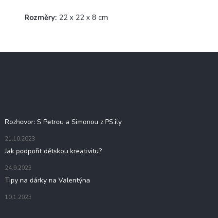
Rozměry:
22 x 22 x 8 cm
Z
á
p
a
t
Blog
í
Rozhovor: S Petrou a Simonou z PS.ily
21.10.2023
Jak podpořit dětskou kreativitu?
24.9.2023
Tipy na dárky na Valentýna
10.1.2023