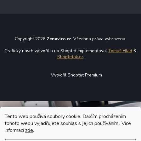
Copyright 2026
Zenavico.cz
. Všechna práva vyhrazena.
Grafický návrh vytvořil a na Shoptet implementoval
Tomáš Hlad
&
Shoptetak.cz
.
Vytvořil Shoptet Premium
Tento web používá soubory cookie. Dalším procházením
tohoto webu vyjadřujete souhlas s jejich používáním.. Více
informací
zde
.