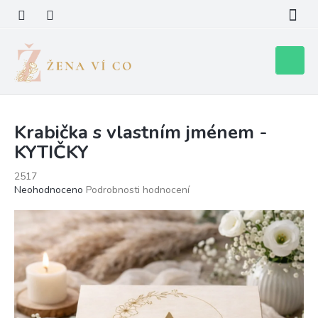
Přejít
na
obsah
Nákupní
košík
Krabička s vlastním jménem -
KYTIČKY
2517
Průměrné
Neohodnoceno
Podrobnosti hodnocení
hodnocení
produktu
je
0,0
z
5
hvězdiček.